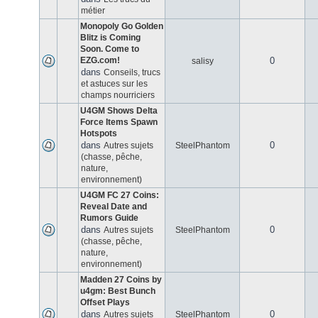
métier
Monopoly Go Golden
Blitz is Coming
Soon. Come to
EZG.com!
0
salisy
dans
Conseils, trucs
et astuces sur les
champs nourriciers
U4GM Shows Delta
Force Items Spawn
Hotspots
dans
0
Autres sujets
SteelPhantom
(chasse, pêche,
nature,
environnement)
U4GM FC 27 Coins:
Reveal Date and
Rumors Guide
dans
0
Autres sujets
SteelPhantom
(chasse, pêche,
nature,
environnement)
Madden 27 Coins by
u4gm: Best Bunch
Offset Plays
dans
0
Autres sujets
SteelPhantom