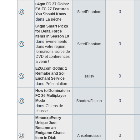
u4gm FC 27 Coins:
EA FC 27 Features
0
SteelPhantom
You Should Know
dans
La pêche
u4gm Smart Picks
for Delta Force
Items in Season 10
dans
Évènements
0
SteelPhantom
dans votre région,
formations, sortie de
DVD et conférences
à venir !
EZG.com Gothic 1
Remake and Sol
0
salisy
Enchant Service
dans
Présentation
How to Dominate in
FC 26 Multiplayer
Mode
0
ShadowFalcon
dans
Chiens de
chasse
MmoexpEvery
Unique Just
Became an
Endgame Chase
0
Anselmrosseti
Item in Diab