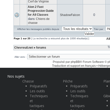
Cerf de Virginie
Aion 2 Fast
Progression Guide
for All Classes
0
ShadowFalcon
dans
Chiens de
chasse
Afficher les messages publiés depuis :
Trier par :
Page
1
sur
20
[ La recherche a retourné plus de 1000 résultat(s) ]
Al
T
Chevreuil.net
»
forums
Aller vers :
Propulsé par
phpBB
® Forum Software © 
Traduction et support en français
•
Héberge
Nos sujets
Chasse
Pêche
Plan
Préparatifs
Préparatifs
Les outils
Les outils
Techniques
Techniques
Gibi
et
et
tactiques
tactiques