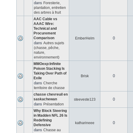
dans
Foresterie,
plantation, entretien
des arbres à fruit
AAC Cable vs
AAAC Wire:
Technical and
Procurement
Comparison
0
EmberHelm
dans
Autres sujets
(chasse, pêche,
nature,
environnement)
MMOexp:Infinite
Poison Stacking Is
Taking Over Path of
0
Brisk
Exile
dans
Cherche
territoire de chasse
chasse chevreuil en
saskachewan
0
steeveste123
dans
Présentation
Why Block Steering
in Madden NFL 26 Is
Redefining
0
katharineee
Defensive
dans
Chasse au