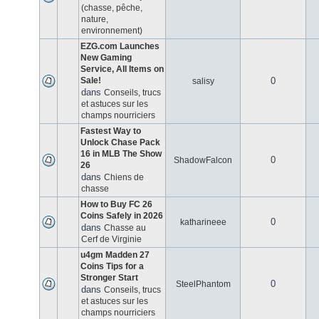
(chasse, pêche,
nature,
environnement)
EZG.com Launches
New Gaming
Service, All Items on
Sale!
0
salisy
dans
Conseils, trucs
et astuces sur les
champs nourriciers
Fastest Way to
Unlock Chase Pack
16 in MLB The Show
0
ShadowFalcon
26
dans
Chiens de
chasse
How to Buy FC 26
Coins Safely in 2026
0
katharineee
dans
Chasse au
Cerf de Virginie
u4gm Madden 27
Coins Tips for a
Stronger Start
0
SteelPhantom
dans
Conseils, trucs
et astuces sur les
champs nourriciers