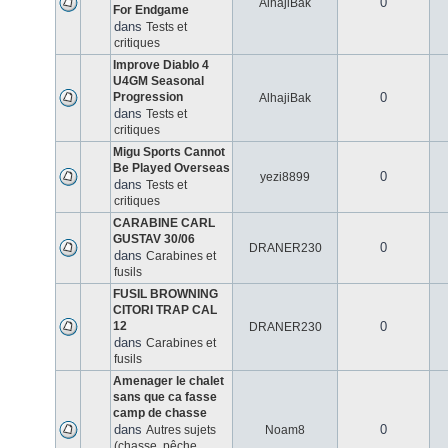
0
AlhajiBak
For Endgame
dans
Tests et
critiques
Improve Diablo 4
U4GM Seasonal
Progression
0
AlhajiBak
dans
Tests et
critiques
Migu Sports Cannot
Be Played Overseas
0
yezi8899
dans
Tests et
critiques
CARABINE CARL
GUSTAV 30/06
0
DRANER230
dans
Carabines et
fusils
FUSIL BROWNING
CITORI TRAP CAL
12
0
DRANER230
dans
Carabines et
fusils
Amenager le chalet
sans que ca fasse
camp de chasse
dans
0
Autres sujets
Noam8
(chasse, pêche,