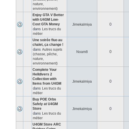
nature,
environnement)
Enjoy GTA V Better
with U4GM Low-
Cost GTA Money
0
Jimekalmiya
dans
Les trucs du
métier
Une soirée fluo au
chalet, ça change !
dans
Autres sujets
0
Noam8
(chasse, pêche,
nature,
environnement)
Complete Your
Helldivers 2
Collection with
0
Jimekalmiya
Items from U4GM
dans
Les trucs du
métier
Buy POE Orbs
Safely at U4GM
Store
0
Jimekalmiya
dans
Les trucs du
métier
U4GM Store ARC