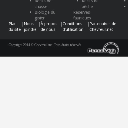
Récits de
Récits de
chasse
pêche
Biologie du
Réserves
gibier
fauniques
Plan
Nous
À propos
Conditions
Partenaires de
|
|
|
|
du site
joindre
de nous
d'utilisation
Chevreuil.net
Copyright 2014 © Chevreuil.net. Tous droits réservés.