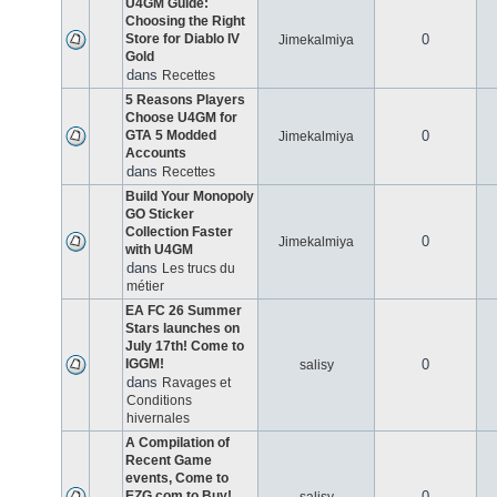
U4GM Guide:
Choosing the Right
Store for Diablo IV
0
Jimekalmiya
Gold
dans
Recettes
5 Reasons Players
Choose U4GM for
GTA 5 Modded
0
Jimekalmiya
Accounts
dans
Recettes
Build Your Monopoly
GO Sticker
Collection Faster
0
Jimekalmiya
with U4GM
dans
Les trucs du
métier
EA FC 26 Summer
Stars launches on
July 17th! Come to
IGGM!
0
salisy
dans
Ravages et
Conditions
hivernales
A Compilation of
Recent Game
events, Come to
EZG.com to Buy!
0