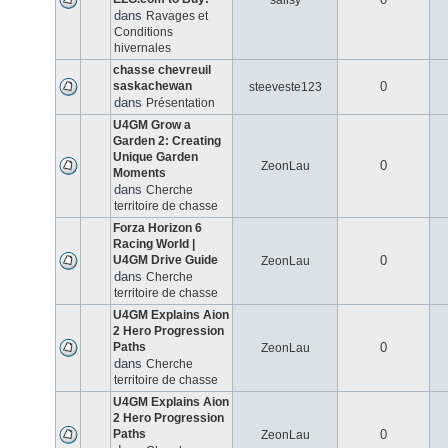
salisy
dans
Ravages et
Conditions
hivernales
chasse chevreuil
saskachewan
0
steeveste123
dans
Présentation
U4GM Grow a
Garden 2: Creating
Unique Garden
0
ZeonLau
Moments
dans
Cherche
territoire de chasse
Forza Horizon 6
Racing World |
U4GM Drive Guide
0
ZeonLau
dans
Cherche
territoire de chasse
U4GM Explains Aion
2 Hero Progression
Paths
0
ZeonLau
dans
Cherche
territoire de chasse
U4GM Explains Aion
2 Hero Progression
Paths
0
ZeonLau