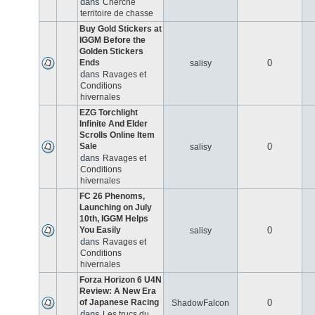
dans
Cherche
territoire de chasse
Buy Gold Stickers at
IGGM Before the
Golden Stickers
Ends
0
salisy
dans
Ravages et
Conditions
hivernales
EZG Torchlight
Infinite And Elder
Scrolls Online Item
Sale
0
salisy
dans
Ravages et
Conditions
hivernales
FC 26 Phenoms,
Launching on July
10th, IGGM Helps
You Easily
0
salisy
dans
Ravages et
Conditions
hivernales
Forza Horizon 6 U4N
Review: A New Era
of Japanese Racing
0
ShadowFalcon
dans
Les trucs du