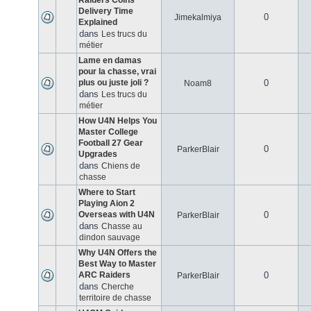
Raiders Coins
Delivery Time
0
Jimekalmiya
Explained
dans
Les trucs du
métier
Lame en damas
pour la chasse, vrai
plus ou juste joli ?
0
Noam8
dans
Les trucs du
métier
How U4N Helps You
Master College
Football 27 Gear
0
ParkerBlair
Upgrades
dans
Chiens de
chasse
Where to Start
Playing Aion 2
Overseas with U4N
0
ParkerBlair
dans
Chasse au
dindon sauvage
Why U4N Offers the
Best Way to Master
ARC Raiders
0
ParkerBlair
dans
Cherche
territoire de chasse