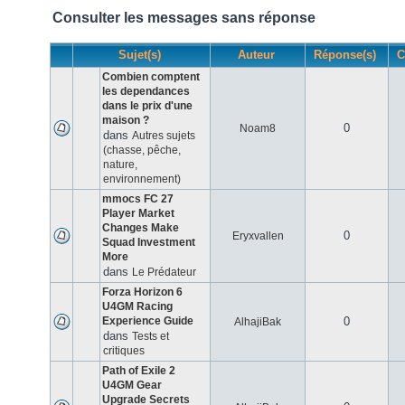
Consulter les messages sans réponse
Sujet(s)
Auteur
Réponse(s)
C
Combien comptent
les dependances
dans le prix d'une
maison ?
0
Noam8
dans
Autres sujets
(chasse, pêche,
nature,
environnement)
mmocs FC 27
Player Market
Changes Make
0
Eryxvallen
Squad Investment
More
dans
Le Prédateur
Forza Horizon 6
U4GM Racing
Experience Guide
0
AlhajiBak
dans
Tests et
critiques
Path of Exile 2
U4GM Gear
Upgrade Secrets