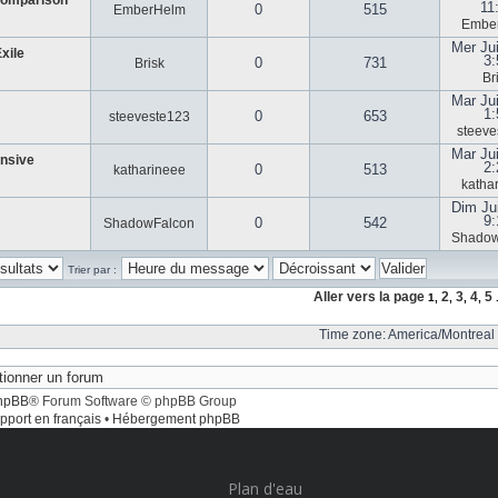
Comparison
11
0
515
EmberHelm
Embe
Mer Ju
xile
3:
0
731
Brisk
Br
Mar Ju
1:
0
653
steeveste123
steeve
Mar Ju
ensive
2:
0
513
katharineee
katha
Dim Ju
9
0
542
ShadowFalcon
Shadow
Trier par :
Aller vers la page
2
3
4
5
1
,
,
,
,
.
Time zone: America/Montreal 
hpBB
® Forum Software © phpBB Group
pport en français
•
Hébergement phpBB
Plan d'eau