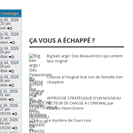
r message
ût 05, 2026
:20 pm
am8
ût 05, 2026
56 am
ÇA VOUS A ÉCHAPPÉ ?
allen
ût 04, 2026
59 pm
Big ben argo ! Des Beaucerons qui sortent
jiBak
leur orignal
ût 04, 2026
58 pm
jiBak
Chasse à l'orignal Vrai son de femelle non
ût 04, 2026
56 pm
réceptive
jiBak
il 31, 2026
31 am
APPROCHE STRATÉGIQUE D'UN NOUVEAU
8899
SECTEUR DE CHASSE À L'ORIGNAL par
il 29, 2026
Charles Henri-Dorris
57 pm
ER230
il 29, 2026
Le mystère de l'ours noir
44 pm
ER230