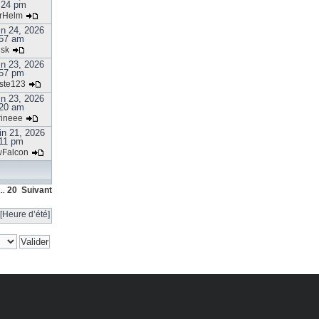
:24 pm
rHelm
in 24, 2026
57 am
isk
in 23, 2026
57 pm
ste123
in 23, 2026
20 am
rineee
in 21, 2026
:11 pm
Falcon
20
Suivant
..
[Heure d’été]