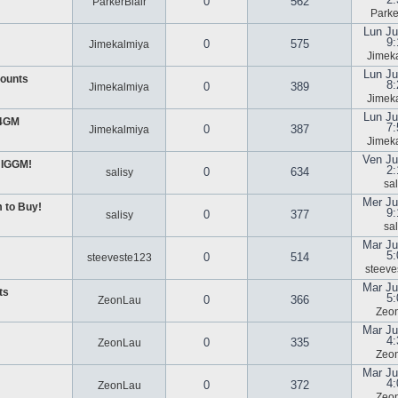
0
562
ParkerBlair
Parke
Lun Ju
9:
0
575
Jimekalmiya
Jimek
Lun Ju
ounts
8:
0
389
Jimekalmiya
Jimek
Lun Ju
U4GM
7:
0
387
Jimekalmiya
Jimek
Ven Ju
 IGGM!
2:
0
634
salisy
sal
Mer Ju
 to Buy!
9:
0
377
salisy
sal
Mar Ju
5:
0
514
steeveste123
steeve
Mar Ju
ts
5:
0
366
ZeonLau
Zeo
Mar Ju
4:
0
335
ZeonLau
Zeo
Mar Ju
4:
0
372
ZeonLau
Zeo