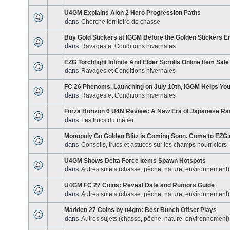
U4GM Explains Aion 2 Hero Progression Paths
dans
Cherche territoire de chasse
Buy Gold Stickers at IGGM Before the Golden Stickers E
dans
Ravages et Conditions hivernales
EZG Torchlight Infinite And Elder Scrolls Online Item Sale
dans
Ravages et Conditions hivernales
FC 26 Phenoms, Launching on July 10th, IGGM Helps You
dans
Ravages et Conditions hivernales
Forza Horizon 6 U4N Review: A New Era of Japanese Ra
dans
Les trucs du métier
Monopoly Go Golden Blitz is Coming Soon. Come to EZG
dans
Conseils, trucs et astuces sur les champs nourriciers
U4GM Shows Delta Force Items Spawn Hotspots
dans
Autres sujets (chasse, pêche, nature, environnement)
U4GM FC 27 Coins: Reveal Date and Rumors Guide
dans
Autres sujets (chasse, pêche, nature, environnement)
Madden 27 Coins by u4gm: Best Bunch Offset Plays
dans
Autres sujets (chasse, pêche, nature, environnement)