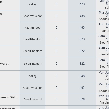
Mer Ju
le!
5:
0
473
salisy
sal
Mar Ju
26
3:
0
438
ShadowFalcon
Shadow
Lun Ju
4:
0
463
katharineee
katha
Sam Ju
4:
0
573
SteelPhantom
SteelP
Sam Ju
4:
0
922
SteelPhantom
SteelP
Sam Ju
3:
0
822
 DVD et
SteelPhantom
SteelP
Ven Ju
5:
0
548
salisy
sal
Ven Ju
4:
0
492
ShadowFalcon
Shadow
Ven Ju
tem in Diab
4:
0
976
Anselmrosseti
Anselm
Jeu Ju