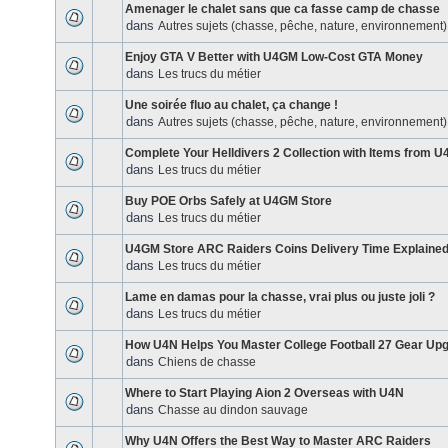
Amenager le chalet sans que ca fasse camp de chasse
dans
Autres sujets (chasse, pêche, nature, environnement)
Enjoy GTA V Better with U4GM Low-Cost GTA Money
dans
Les trucs du métier
Une soirée fluo au chalet, ça change !
dans
Autres sujets (chasse, pêche, nature, environnement)
Complete Your Helldivers 2 Collection with Items from 
dans
Les trucs du métier
Buy POE Orbs Safely at U4GM Store
dans
Les trucs du métier
U4GM Store ARC Raiders Coins Delivery Time Explaine
dans
Les trucs du métier
Lame en damas pour la chasse, vrai plus ou juste joli ?
dans
Les trucs du métier
How U4N Helps You Master College Football 27 Gear Up
dans
Chiens de chasse
Where to Start Playing Aion 2 Overseas with U4N
dans
Chasse au dindon sauvage
Why U4N Offers the Best Way to Master ARC Raiders