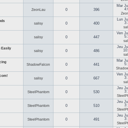
Mar Ju
4:
0
396
ZeonLau
Zeo
Lun Ju
nds
3:
0
400
salisy
sal
Ven Ju
5:
0
447
salisy
sal
Jeu Ju
 Easily
10
0
486
salisy
sal
Mar Ju
cing
5:
0
441
ShadowFalcon
Shadow
Ven Ju
.com!
3:
0
667
salisy
sal
Jeu Ju
3:
0
530
SteelPhantom
SteelP
Jeu Ju
3:
0
510
SteelPhantom
SteelP
Jeu Ju
3:
0
491
SteelPhantom
SteelP