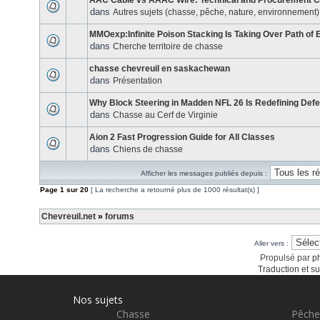
AAC Cable vs AAAC Wire: Technical and Procurement 
dans
Autres sujets (chasse, pêche, nature, environnement)
MMOexp:Infinite Poison Stacking Is Taking Over Path of E
dans
Cherche territoire de chasse
chasse chevreuil en saskachewan
dans
Présentation
Why Block Steering in Madden NFL 26 Is Redefining Def
dans
Chasse au Cerf de Virginie
Aion 2 Fast Progression Guide for All Classes
dans
Chiens de chasse
Afficher les messages publiés depuis :
Page
1
sur
20
[ La recherche a retourné plus de 1000 résultat(s) ]
Chevreuil.net
»
forums
Aller vers :
Propulsé par
p
Traduction et su
Nos sujets
Chasse
Pêche