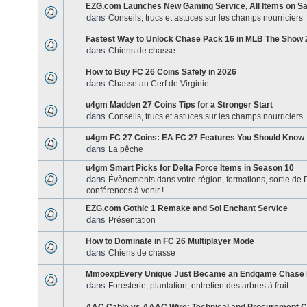
EZG.com Launches New Gaming Service, All Items on Sa
dans
Conseils, trucs et astuces sur les champs nourriciers
Fastest Way to Unlock Chase Pack 16 in MLB The Show 
dans
Chiens de chasse
How to Buy FC 26 Coins Safely in 2026
dans
Chasse au Cerf de Virginie
u4gm Madden 27 Coins Tips for a Stronger Start
dans
Conseils, trucs et astuces sur les champs nourriciers
u4gm FC 27 Coins: EA FC 27 Features You Should Know
dans
La pêche
u4gm Smart Picks for Delta Force Items in Season 10
dans
Évènements dans votre région, formations, sortie de
conférences à venir !
EZG.com Gothic 1 Remake and Sol Enchant Service
dans
Présentation
How to Dominate in FC 26 Multiplayer Mode
dans
Chiens de chasse
MmoexpEvery Unique Just Became an Endgame Chase I
dans
Foresterie, plantation, entretien des arbres à fruit