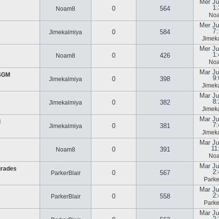
Mer Ju
1:
0
564
Noam8
No
Mer Ju
7:
0
584
Jimekalmiya
Jimek
Mer Ju
1:
0
426
Noam8
No
Mar Ju
U4GM
9:
0
398
Jimekalmiya
Jimek
Mar Ju
8:
0
382
Jimekalmiya
Jimek
Mar Ju
d
7:
0
381
Jimekalmiya
Jimek
Mar Ju
11
0
391
Noam8
No
Mar Ju
grades
2:
0
567
ParkerBlair
Parke
Mar Ju
2:
0
558
ParkerBlair
Parke
Mar Ju
2: