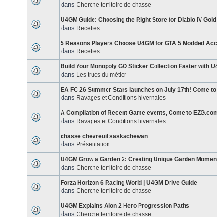
dans
Cherche territoire de chasse
U4GM Guide: Choosing the Right Store for Diablo IV Gold
dans
Recettes
5 Reasons Players Choose U4GM for GTA 5 Modded Acc
dans
Recettes
Build Your Monopoly GO Sticker Collection Faster with 
dans
Les trucs du métier
EA FC 26 Summer Stars launches on July 17th! Come to
dans
Ravages et Conditions hivernales
A Compilation of Recent Game events, Come to EZG.com
dans
Ravages et Conditions hivernales
chasse chevreuil saskachewan
dans
Présentation
U4GM Grow a Garden 2: Creating Unique Garden Momen
dans
Cherche territoire de chasse
Forza Horizon 6 Racing World | U4GM Drive Guide
dans
Cherche territoire de chasse
U4GM Explains Aion 2 Hero Progression Paths
dans
Cherche territoire de chasse