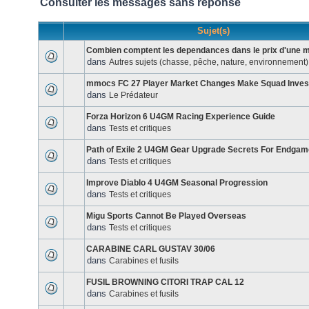
Consulter les messages sans réponse
Sujet(s)
Combien comptent les dependances dans le prix d'une 
dans
Autres sujets (chasse, pêche, nature, environnement)
mmocs FC 27 Player Market Changes Make Squad Inve
dans
Le Prédateur
Forza Horizon 6 U4GM Racing Experience Guide
dans
Tests et critiques
Path of Exile 2 U4GM Gear Upgrade Secrets For Endgam
dans
Tests et critiques
Improve Diablo 4 U4GM Seasonal Progression
dans
Tests et critiques
Migu Sports Cannot Be Played Overseas
dans
Tests et critiques
CARABINE CARL GUSTAV 30/06
dans
Carabines et fusils
FUSIL BROWNING CITORI TRAP CAL 12
dans
Carabines et fusils