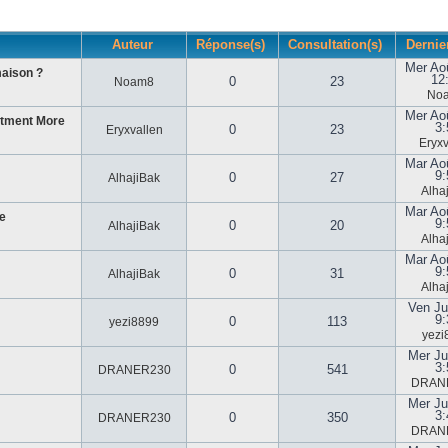
Auteur
Réponse(s)
Consultation(s)
Dernie
Mer Ao
maison ?
12
0
23
Noam8
No
Mer Ao
stment More
3:
0
23
Eryxvallen
Eryxv
Mar Ao
9:
0
27
AlhajiBak
Alha
Mar Ao
e
9:
0
20
AlhajiBak
Alha
Mar Ao
9:
0
31
AlhajiBak
Alha
Ven Ju
9:
0
113
yezi8899
yezi
Mer Ju
3:
0
541
DRANER230
DRAN
Mer Ju
3:
0
350
DRANER230
DRAN