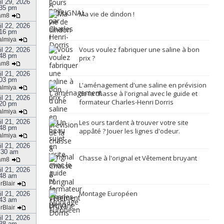
il 29, 2026
35 pm
Ma vie de dindon !
am8
il 22, 2026
16 pm
almiya
Vous voulez fabriquer une saline à bon
il 22, 2026
48 pm
prix ?
am8
il 21, 2026
03 pm
L'aménagement d'une saline en prévision
almiya
de la chasse à l'orignal avec le guide et
il 21, 2026
formateur Charles-Henri Dorris
20 pm
almiya
il 21, 2026
Les ours tardent à trouver votre site
48 pm
appâté ? Jouer les lignes d'odeur.
almiya
il 21, 2026
:30 am
Chasse à l'orignal et Vêtement bruyant
am8
il 21, 2026
48 am
rBlair
Montage Européen
il 21, 2026
43 am
rBlair
il 21, 2026
38 am