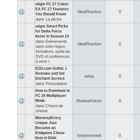
u4gm FC 27 Coins:
EA FC 27 Features
0
SteelPhantom
You Should Know
dans
La pêche
u4gm Smart Picks
for Delta Force
Items in Season 10
dans
Évènements
0
SteelPhantom
dans votre région,
formations, sortie de
DVD et conférences
à venir !
EZG.com Gothic 1
Remake and Sol
0
salisy
Enchant Service
dans
Présentation
How to Dominate in
FC 26 Multiplayer
Mode
0
ShadowFalcon
dans
Chiens de
chasse
MmoexpEvery
Unique Just
Became an
Endgame Chase
0
Anselmrosseti
Item in Diab