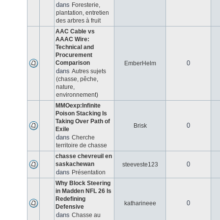
dans
Foresterie,
plantation, entretien
des arbres à fruit
AAC Cable vs
AAAC Wire:
Technical and
Procurement
Comparison
0
EmberHelm
dans
Autres sujets
(chasse, pêche,
nature,
environnement)
MMOexp:Infinite
Poison Stacking Is
Taking Over Path of
0
Brisk
Exile
dans
Cherche
territoire de chasse
chasse chevreuil en
saskachewan
0
steeveste123
dans
Présentation
Why Block Steering
in Madden NFL 26 Is
Redefining
0
katharineee
Defensive
dans
Chasse au