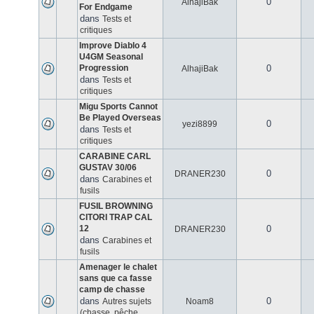
0
AlhajiBak
For Endgame
dans
Tests et
critiques
Improve Diablo 4
U4GM Seasonal
Progression
0
AlhajiBak
dans
Tests et
critiques
Migu Sports Cannot
Be Played Overseas
0
yezi8899
dans
Tests et
critiques
CARABINE CARL
GUSTAV 30/06
0
DRANER230
dans
Carabines et
fusils
FUSIL BROWNING
CITORI TRAP CAL
12
0
DRANER230
dans
Carabines et
fusils
Amenager le chalet
sans que ca fasse
camp de chasse
dans
0
Autres sujets
Noam8
(chasse, pêche,