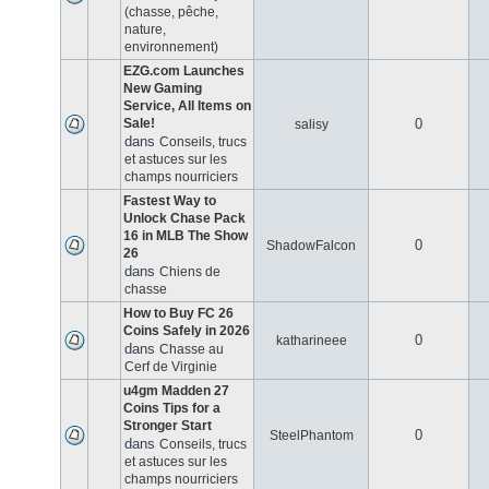
(chasse, pêche,
nature,
environnement)
EZG.com Launches
New Gaming
Service, All Items on
Sale!
0
salisy
dans
Conseils, trucs
et astuces sur les
champs nourriciers
Fastest Way to
Unlock Chase Pack
16 in MLB The Show
0
ShadowFalcon
26
dans
Chiens de
chasse
How to Buy FC 26
Coins Safely in 2026
0
katharineee
dans
Chasse au
Cerf de Virginie
u4gm Madden 27
Coins Tips for a
Stronger Start
0
SteelPhantom
dans
Conseils, trucs
et astuces sur les
champs nourriciers