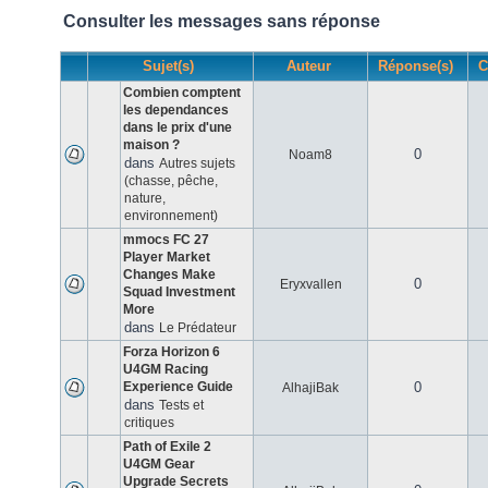
Consulter les messages sans réponse
Sujet(s)
Auteur
Réponse(s)
C
Combien comptent
les dependances
dans le prix d'une
maison ?
0
Noam8
dans
Autres sujets
(chasse, pêche,
nature,
environnement)
mmocs FC 27
Player Market
Changes Make
0
Eryxvallen
Squad Investment
More
dans
Le Prédateur
Forza Horizon 6
U4GM Racing
Experience Guide
0
AlhajiBak
dans
Tests et
critiques
Path of Exile 2
U4GM Gear
Upgrade Secrets