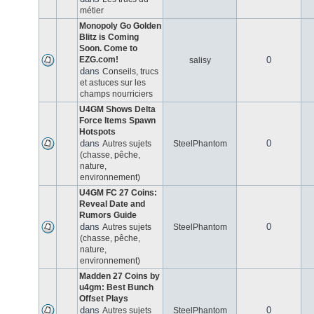
métier
Monopoly Go Golden
Blitz is Coming
Soon. Come to
EZG.com!
0
salisy
dans
Conseils, trucs
et astuces sur les
champs nourriciers
U4GM Shows Delta
Force Items Spawn
Hotspots
dans
0
Autres sujets
SteelPhantom
(chasse, pêche,
nature,
environnement)
U4GM FC 27 Coins:
Reveal Date and
Rumors Guide
dans
0
Autres sujets
SteelPhantom
(chasse, pêche,
nature,
environnement)
Madden 27 Coins by
u4gm: Best Bunch
Offset Plays
dans
0
Autres sujets
SteelPhantom