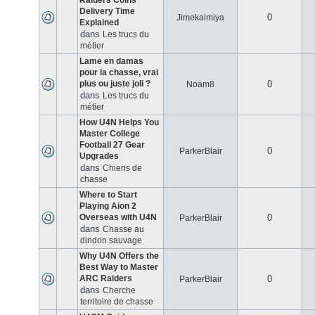
Raiders Coins
Delivery Time
0
Jimekalmiya
Explained
dans
Les trucs du
métier
Lame en damas
pour la chasse, vrai
plus ou juste joli ?
0
Noam8
dans
Les trucs du
métier
How U4N Helps You
Master College
Football 27 Gear
0
ParkerBlair
Upgrades
dans
Chiens de
chasse
Where to Start
Playing Aion 2
Overseas with U4N
0
ParkerBlair
dans
Chasse au
dindon sauvage
Why U4N Offers the
Best Way to Master
ARC Raiders
0
ParkerBlair
dans
Cherche
territoire de chasse