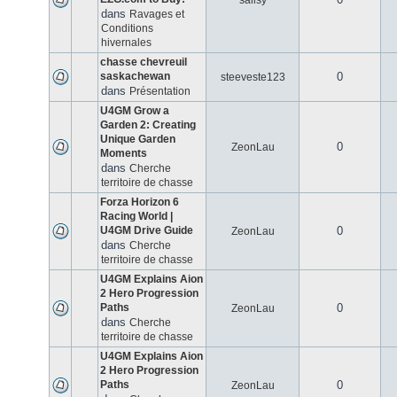
salisy
dans
Ravages et
Conditions
hivernales
chasse chevreuil
saskachewan
0
steeveste123
dans
Présentation
U4GM Grow a
Garden 2: Creating
Unique Garden
0
ZeonLau
Moments
dans
Cherche
territoire de chasse
Forza Horizon 6
Racing World |
U4GM Drive Guide
0
ZeonLau
dans
Cherche
territoire de chasse
U4GM Explains Aion
2 Hero Progression
Paths
0
ZeonLau
dans
Cherche
territoire de chasse
U4GM Explains Aion
2 Hero Progression
Paths
0
ZeonLau