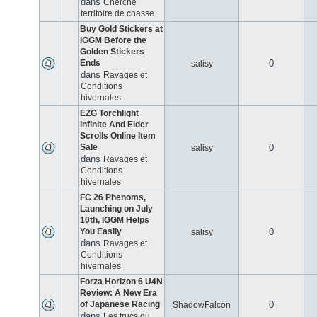
dans
Cherche
territoire de chasse
Buy Gold Stickers at
IGGM Before the
Golden Stickers
Ends
0
salisy
dans
Ravages et
Conditions
hivernales
EZG Torchlight
Infinite And Elder
Scrolls Online Item
Sale
0
salisy
dans
Ravages et
Conditions
hivernales
FC 26 Phenoms,
Launching on July
10th, IGGM Helps
You Easily
0
salisy
dans
Ravages et
Conditions
hivernales
Forza Horizon 6 U4N
Review: A New Era
of Japanese Racing
0
ShadowFalcon
dans
Les trucs du