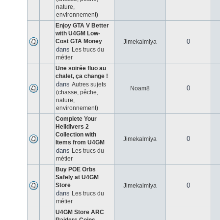
nature,
environnement)
Enjoy GTA V Better
with U4GM Low-
Cost GTA Money
0
Jimekalmiya
dans
Les trucs du
métier
Une soirée fluo au
chalet, ça change !
dans
Autres sujets
0
Noam8
(chasse, pêche,
nature,
environnement)
Complete Your
Helldivers 2
Collection with
0
Jimekalmiya
Items from U4GM
dans
Les trucs du
métier
Buy POE Orbs
Safely at U4GM
Store
0
Jimekalmiya
dans
Les trucs du
métier
U4GM Store ARC