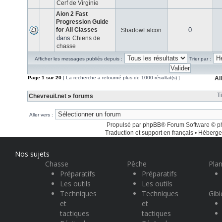
Cerf de Virginie
Aion 2 Fast
Progression Guide
for All Classes
0
ShadowFalcon
dans
Chiens de
chasse
Afficher les messages publiés depuis :
Trier par :
Page
1
sur
20
[ La recherche a retourné plus de 1000 résultat(s) ]
Al
T
Chevreuil.net
»
forums
Aller vers :
Propulsé par
phpBB
® Forum Software © 
Traduction et support en français
•
Héberge
Nos sujets
Chasse
Pêche
Plan
Préparatifs
Préparatifs
Les outils
Les outils
Techniques
Techniques
Gibi
et
et
tactiques
tactiques