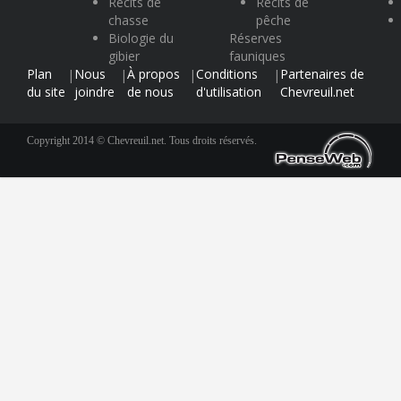
Récits de
Récits de
chasse
pêche
Biologie du
Réserves
gibier
fauniques
Plan
Nous
À propos
Conditions
Partenaires de
|
|
|
|
du site
joindre
de nous
d'utilisation
Chevreuil.net
Copyright 2014 © Chevreuil.net. Tous droits réservés.