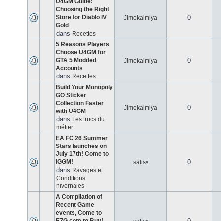
U4GM Guide:
Choosing the Right
Store for Diablo IV
0
Jimekalmiya
Gold
dans
Recettes
5 Reasons Players
Choose U4GM for
GTA 5 Modded
0
Jimekalmiya
Accounts
dans
Recettes
Build Your Monopoly
GO Sticker
Collection Faster
0
Jimekalmiya
with U4GM
dans
Les trucs du
métier
EA FC 26 Summer
Stars launches on
July 17th! Come to
IGGM!
0
salisy
dans
Ravages et
Conditions
hivernales
A Compilation of
Recent Game
events, Come to
EZG.com to Buy!
0