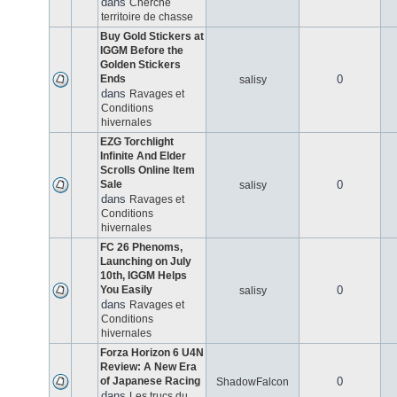
dans
Cherche
territoire de chasse
Buy Gold Stickers at
IGGM Before the
Golden Stickers
Ends
0
salisy
dans
Ravages et
Conditions
hivernales
EZG Torchlight
Infinite And Elder
Scrolls Online Item
Sale
0
salisy
dans
Ravages et
Conditions
hivernales
FC 26 Phenoms,
Launching on July
10th, IGGM Helps
You Easily
0
salisy
dans
Ravages et
Conditions
hivernales
Forza Horizon 6 U4N
Review: A New Era
of Japanese Racing
0
ShadowFalcon
dans
Les trucs du