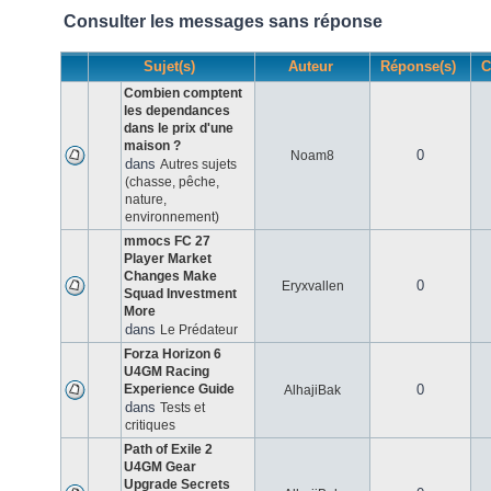
Consulter les messages sans réponse
Sujet(s)
Auteur
Réponse(s)
C
Combien comptent
les dependances
dans le prix d'une
maison ?
0
Noam8
dans
Autres sujets
(chasse, pêche,
nature,
environnement)
mmocs FC 27
Player Market
Changes Make
0
Eryxvallen
Squad Investment
More
dans
Le Prédateur
Forza Horizon 6
U4GM Racing
Experience Guide
0
AlhajiBak
dans
Tests et
critiques
Path of Exile 2
U4GM Gear
Upgrade Secrets