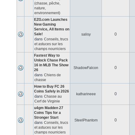
(chasse, pêche,
nature,
environnement)
EZG.com Launches
New Gaming
Service, All Items on
Sale!
0
salisy
dans
Conseils, trucs
et astuces sur les
champs nourriciers
Fastest Way to
Unlock Chase Pack
16 in MLB The Show
0
ShadowFalcon
26
dans
Chiens de
chasse
How to Buy FC 26
Coins Safely in 2026
0
katharineee
dans
Chasse au
Cerf de Virginie
u4gm Madden 27
Coins Tips for a
Stronger Start
0
SteelPhantom
dans
Conseils, trucs
et astuces sur les
champs nourriciers