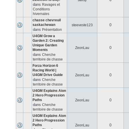
salisy
dans
Ravages et
Conditions
hivernales
chasse chevreuil
saskachewan
0
steeveste123
dans
Présentation
U4GM Grow a
Garden 2: Creating
Unique Garden
0
ZeonLau
Moments
dans
Cherche
territoire de chasse
Forza Horizon 6
Racing World |
U4GM Drive Guide
0
ZeonLau
dans
Cherche
territoire de chasse
U4GM Explains Aion
2 Hero Progression
Paths
0
ZeonLau
dans
Cherche
territoire de chasse
U4GM Explains Aion
2 Hero Progression
Paths
0
ZeonLau