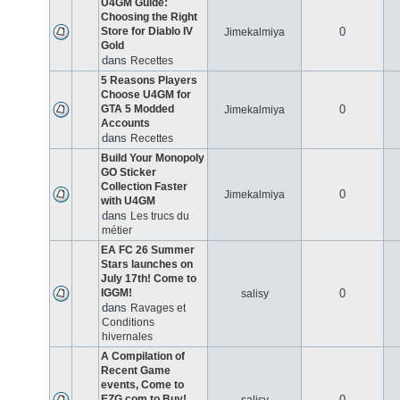
U4GM Guide:
Choosing the Right
Store for Diablo IV
0
Jimekalmiya
Gold
dans
Recettes
5 Reasons Players
Choose U4GM for
GTA 5 Modded
0
Jimekalmiya
Accounts
dans
Recettes
Build Your Monopoly
GO Sticker
Collection Faster
0
Jimekalmiya
with U4GM
dans
Les trucs du
métier
EA FC 26 Summer
Stars launches on
July 17th! Come to
IGGM!
0
salisy
dans
Ravages et
Conditions
hivernales
A Compilation of
Recent Game
events, Come to
EZG.com to Buy!
0