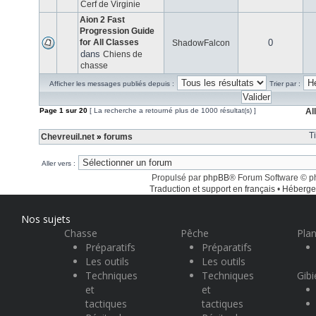
Cerf de Virginie
Aion 2 Fast
Progression Guide
for All Classes
0
ShadowFalcon
dans
Chiens de
chasse
Afficher les messages publiés depuis :
Trier par :
Page
1
sur
20
[ La recherche a retourné plus de 1000 résultat(s) ]
Al
T
Chevreuil.net
»
forums
Aller vers :
Propulsé par
phpBB
® Forum Software © 
Traduction et support en français
•
Héberge
Nos sujets
Chasse
Pêche
Plan
Préparatifs
Préparatifs
Les outils
Les outils
Techniques
Techniques
Gibi
et
et
tactiques
tactiques