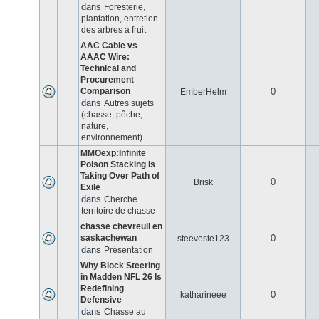
dans
Foresterie,
plantation, entretien
des arbres à fruit
AAC Cable vs
AAAC Wire:
Technical and
Procurement
Comparison
0
EmberHelm
dans
Autres sujets
(chasse, pêche,
nature,
environnement)
MMOexp:Infinite
Poison Stacking Is
Taking Over Path of
0
Brisk
Exile
dans
Cherche
territoire de chasse
chasse chevreuil en
saskachewan
0
steeveste123
dans
Présentation
Why Block Steering
in Madden NFL 26 Is
Redefining
0
katharineee
Defensive
dans
Chasse au