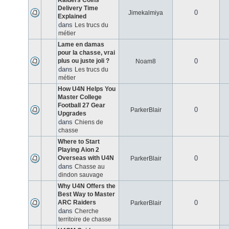
Raiders Coins
Delivery Time
0
Jimekalmiya
Explained
dans
Les trucs du
métier
Lame en damas
pour la chasse, vrai
plus ou juste joli ?
0
Noam8
dans
Les trucs du
métier
How U4N Helps You
Master College
Football 27 Gear
0
ParkerBlair
Upgrades
dans
Chiens de
chasse
Where to Start
Playing Aion 2
Overseas with U4N
0
ParkerBlair
dans
Chasse au
dindon sauvage
Why U4N Offers the
Best Way to Master
ARC Raiders
0
ParkerBlair
dans
Cherche
territoire de chasse