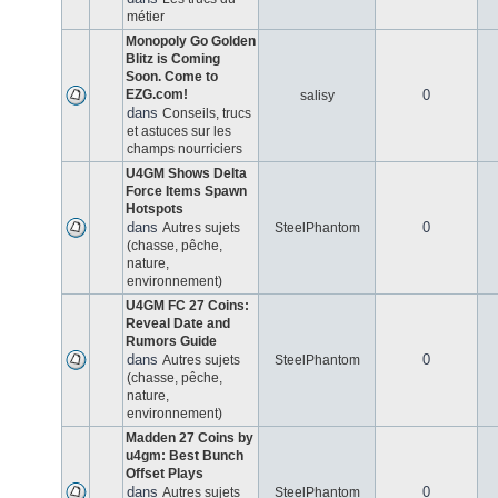
métier
Monopoly Go Golden
Blitz is Coming
Soon. Come to
EZG.com!
0
salisy
dans
Conseils, trucs
et astuces sur les
champs nourriciers
U4GM Shows Delta
Force Items Spawn
Hotspots
dans
0
Autres sujets
SteelPhantom
(chasse, pêche,
nature,
environnement)
U4GM FC 27 Coins:
Reveal Date and
Rumors Guide
dans
0
Autres sujets
SteelPhantom
(chasse, pêche,
nature,
environnement)
Madden 27 Coins by
u4gm: Best Bunch
Offset Plays
dans
0
Autres sujets
SteelPhantom