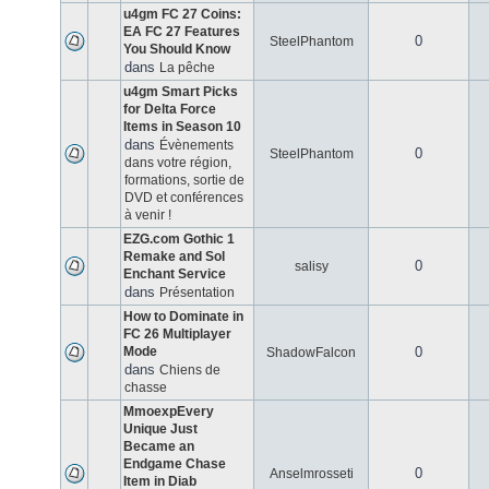
u4gm FC 27 Coins:
EA FC 27 Features
0
SteelPhantom
You Should Know
dans
La pêche
u4gm Smart Picks
for Delta Force
Items in Season 10
dans
Évènements
0
SteelPhantom
dans votre région,
formations, sortie de
DVD et conférences
à venir !
EZG.com Gothic 1
Remake and Sol
0
salisy
Enchant Service
dans
Présentation
How to Dominate in
FC 26 Multiplayer
Mode
0
ShadowFalcon
dans
Chiens de
chasse
MmoexpEvery
Unique Just
Became an
Endgame Chase
0
Anselmrosseti
Item in Diab