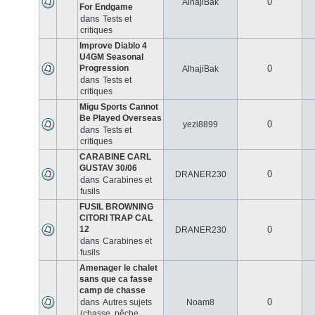
0
AlhajiBak
For Endgame
dans
Tests et
critiques
Improve Diablo 4
U4GM Seasonal
Progression
0
AlhajiBak
dans
Tests et
critiques
Migu Sports Cannot
Be Played Overseas
0
yezi8899
dans
Tests et
critiques
CARABINE CARL
GUSTAV 30/06
0
DRANER230
dans
Carabines et
fusils
FUSIL BROWNING
CITORI TRAP CAL
12
0
DRANER230
dans
Carabines et
fusils
Amenager le chalet
sans que ca fasse
camp de chasse
dans
0
Autres sujets
Noam8
(chasse, pêche,