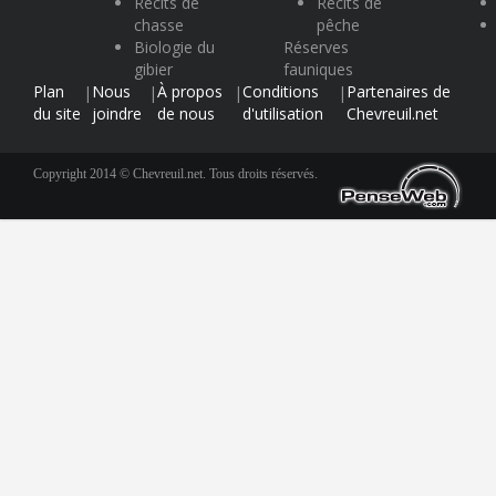
Récits de
Récits de
chasse
pêche
Biologie du
Réserves
gibier
fauniques
Plan
Nous
À propos
Conditions
Partenaires de
|
|
|
|
du site
joindre
de nous
d'utilisation
Chevreuil.net
Copyright 2014 © Chevreuil.net. Tous droits réservés.