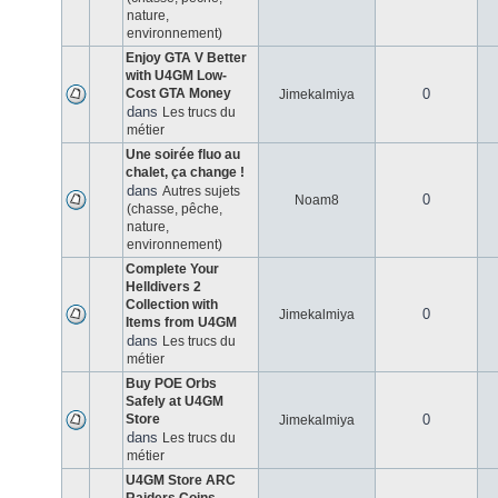
nature,
environnement)
Enjoy GTA V Better
with U4GM Low-
Cost GTA Money
0
Jimekalmiya
dans
Les trucs du
métier
Une soirée fluo au
chalet, ça change !
dans
Autres sujets
0
Noam8
(chasse, pêche,
nature,
environnement)
Complete Your
Helldivers 2
Collection with
0
Jimekalmiya
Items from U4GM
dans
Les trucs du
métier
Buy POE Orbs
Safely at U4GM
Store
0
Jimekalmiya
dans
Les trucs du
métier
U4GM Store ARC