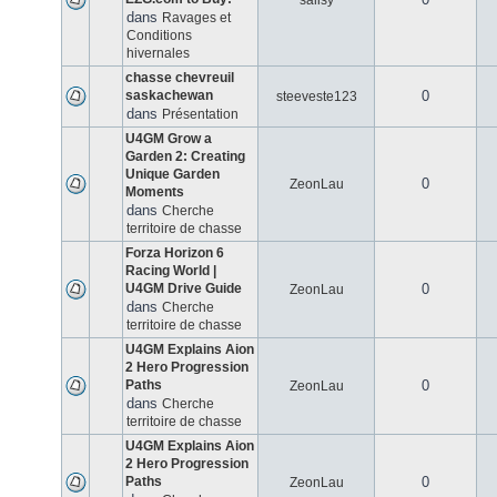
salisy
dans
Ravages et
Conditions
hivernales
chasse chevreuil
saskachewan
0
steeveste123
dans
Présentation
U4GM Grow a
Garden 2: Creating
Unique Garden
0
ZeonLau
Moments
dans
Cherche
territoire de chasse
Forza Horizon 6
Racing World |
U4GM Drive Guide
0
ZeonLau
dans
Cherche
territoire de chasse
U4GM Explains Aion
2 Hero Progression
Paths
0
ZeonLau
dans
Cherche
territoire de chasse
U4GM Explains Aion
2 Hero Progression
Paths
0
ZeonLau