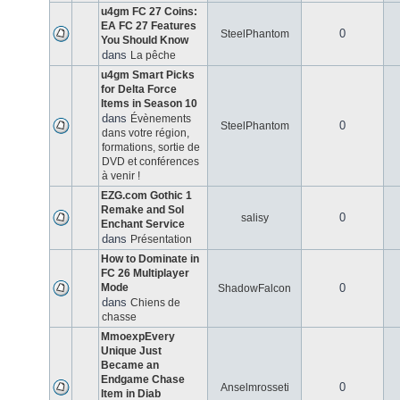
u4gm FC 27 Coins:
EA FC 27 Features
0
SteelPhantom
You Should Know
dans
La pêche
u4gm Smart Picks
for Delta Force
Items in Season 10
dans
Évènements
0
SteelPhantom
dans votre région,
formations, sortie de
DVD et conférences
à venir !
EZG.com Gothic 1
Remake and Sol
0
salisy
Enchant Service
dans
Présentation
How to Dominate in
FC 26 Multiplayer
Mode
0
ShadowFalcon
dans
Chiens de
chasse
MmoexpEvery
Unique Just
Became an
Endgame Chase
0
Anselmrosseti
Item in Diab