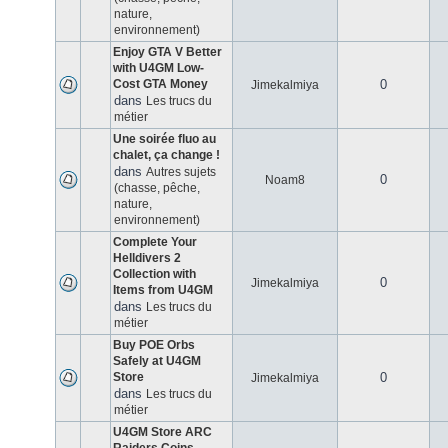
nature,
environnement)
Enjoy GTA V Better
with U4GM Low-
Cost GTA Money
0
Jimekalmiya
dans
Les trucs du
métier
Une soirée fluo au
chalet, ça change !
dans
Autres sujets
0
Noam8
(chasse, pêche,
nature,
environnement)
Complete Your
Helldivers 2
Collection with
0
Jimekalmiya
Items from U4GM
dans
Les trucs du
métier
Buy POE Orbs
Safely at U4GM
Store
0
Jimekalmiya
dans
Les trucs du
métier
U4GM Store ARC