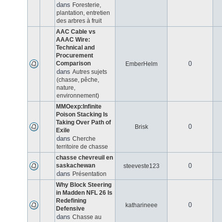
dans
Foresterie,
plantation, entretien
des arbres à fruit
AAC Cable vs
AAAC Wire:
Technical and
Procurement
Comparison
0
EmberHelm
dans
Autres sujets
(chasse, pêche,
nature,
environnement)
MMOexp:Infinite
Poison Stacking Is
Taking Over Path of
0
Brisk
Exile
dans
Cherche
territoire de chasse
chasse chevreuil en
saskachewan
0
steeveste123
dans
Présentation
Why Block Steering
in Madden NFL 26 Is
Redefining
0
katharineee
Defensive
dans
Chasse au