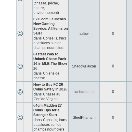
(chasse, pêche,
nature,
environnement)
EZG.com Launches
New Gaming
Service, All Items on
Sale!
0
salisy
dans
Conseils, trucs
et astuces sur les
champs nourriciers
Fastest Way to
Unlock Chase Pack
16 in MLB The Show
0
ShadowFalcon
26
dans
Chiens de
chasse
How to Buy FC 26
Coins Safely in 2026
0
katharineee
dans
Chasse au
Cerf de Virginie
u4gm Madden 27
Coins Tips for a
Stronger Start
0
SteelPhantom
dans
Conseils, trucs
et astuces sur les
champs nourriciers