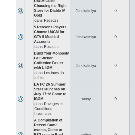
U4GM Guide:
Choosing the Right
Store for Diablo IV
0
Jimekalmiya
Gold
dans
Recettes
5 Reasons Players
Choose U4GM for
GTA 5 Modded
0
Jimekalmiya
Accounts
dans
Recettes
Build Your Monopoly
GO Sticker
Collection Faster
0
Jimekalmiya
with U4GM
dans
Les trucs du
métier
EA FC 26 Summer
Stars launches on
July 17th! Come to
IGGM!
0
salisy
dans
Ravages et
Conditions
hivernales
A Compilation of
Recent Game
events, Come to
EZG.com to Buy!
0