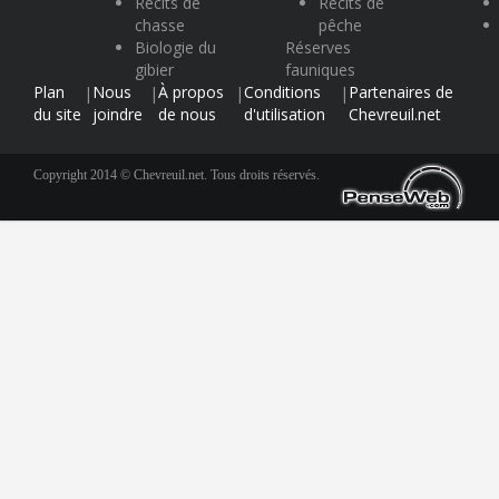
Récits de
Récits de
chasse
pêche
Biologie du
Réserves
gibier
fauniques
Plan
Nous
À propos
Conditions
Partenaires de
|
|
|
|
du site
joindre
de nous
d'utilisation
Chevreuil.net
Copyright 2014 © Chevreuil.net. Tous droits réservés.