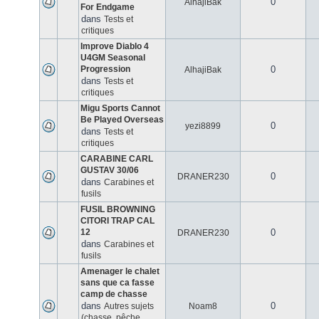
0
AlhajiBak
For Endgame
dans
Tests et
critiques
Improve Diablo 4
U4GM Seasonal
Progression
0
AlhajiBak
dans
Tests et
critiques
Migu Sports Cannot
Be Played Overseas
0
yezi8899
dans
Tests et
critiques
CARABINE CARL
GUSTAV 30/06
0
DRANER230
dans
Carabines et
fusils
FUSIL BROWNING
CITORI TRAP CAL
12
0
DRANER230
dans
Carabines et
fusils
Amenager le chalet
sans que ca fasse
camp de chasse
dans
0
Autres sujets
Noam8
(chasse, pêche,