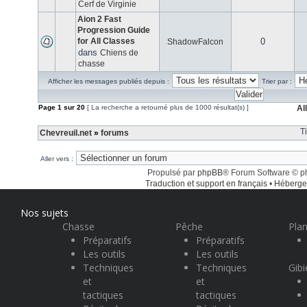
Cerf de Virginie
Aion 2 Fast
Progression Guide
for All Classes
0
ShadowFalcon
dans
Chiens de
chasse
Afficher les messages publiés depuis :
Trier par :
Page
1
sur
20
[ La recherche a retourné plus de 1000 résultat(s) ]
Al
T
Chevreuil.net
»
forums
Aller vers :
Propulsé par
phpBB
® Forum Software © 
Traduction et support en français
•
Héberge
Nos sujets
Chasse
Pêche
Plan
Préparatifs
Préparatifs
Les outils
Les outils
Techniques
Techniques
Gibi
et
et
tactiques
tactiques