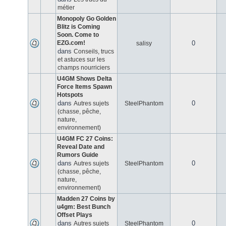
métier
Monopoly Go Golden
Blitz is Coming
Soon. Come to
EZG.com!
0
salisy
dans
Conseils, trucs
et astuces sur les
champs nourriciers
U4GM Shows Delta
Force Items Spawn
Hotspots
dans
0
Autres sujets
SteelPhantom
(chasse, pêche,
nature,
environnement)
U4GM FC 27 Coins:
Reveal Date and
Rumors Guide
dans
0
Autres sujets
SteelPhantom
(chasse, pêche,
nature,
environnement)
Madden 27 Coins by
u4gm: Best Bunch
Offset Plays
dans
0
Autres sujets
SteelPhantom