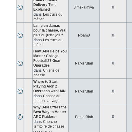
Raiders Coins
Delivery Time
0
Jimekalmiya
Explained
dans
Les trucs du
métier
Lame en damas
pour la chasse, vrai
plus ou juste joli ?
0
Noam8
dans
Les trucs du
métier
How U4N Helps You
Master College
Football 27 Gear
0
ParkerBlair
Upgrades
dans
Chiens de
chasse
Where to Start
Playing Aion 2
Overseas with U4N
0
ParkerBlair
dans
Chasse au
dindon sauvage
Why U4N Offers the
Best Way to Master
ARC Raiders
0
ParkerBlair
dans
Cherche
territoire de chasse