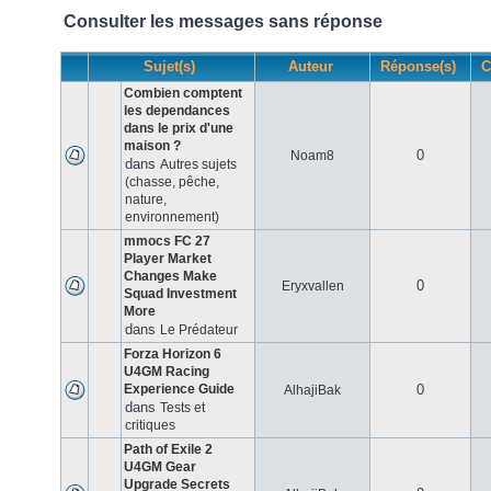
Consulter les messages sans réponse
Sujet(s)
Auteur
Réponse(s)
C
Combien comptent
les dependances
dans le prix d'une
maison ?
0
Noam8
dans
Autres sujets
(chasse, pêche,
nature,
environnement)
mmocs FC 27
Player Market
Changes Make
0
Eryxvallen
Squad Investment
More
dans
Le Prédateur
Forza Horizon 6
U4GM Racing
Experience Guide
0
AlhajiBak
dans
Tests et
critiques
Path of Exile 2
U4GM Gear
Upgrade Secrets