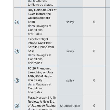
dans
Cherche
territoire de chasse
Buy Gold Stickers at
IGGM Before the
Golden Stickers
Ends
0
salisy
dans
Ravages et
Conditions
hivernales
EZG Torchlight
Infinite And Elder
Scrolls Online Item
Sale
0
salisy
dans
Ravages et
Conditions
hivernales
FC 26 Phenoms,
Launching on July
10th, IGGM Helps
You Easily
0
salisy
dans
Ravages et
Conditions
hivernales
Forza Horizon 6 U4N
Review: A New Era
of Japanese Racing
0
ShadowFalcon
dans
Les trucs du