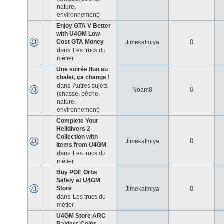
nature,
environnement)
Enjoy GTA V Better
with U4GM Low-
Cost GTA Money
0
Jimekalmiya
dans
Les trucs du
métier
Une soirée fluo au
chalet, ça change !
dans
Autres sujets
0
Noam8
(chasse, pêche,
nature,
environnement)
Complete Your
Helldivers 2
Collection with
0
Jimekalmiya
Items from U4GM
dans
Les trucs du
métier
Buy POE Orbs
Safely at U4GM
Store
0
Jimekalmiya
dans
Les trucs du
métier
U4GM Store ARC