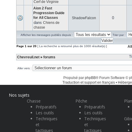
Cerf de Virginie
Aion 2 Fast
Progression Guide
for All Classes
0
ShadowFalcon
dans
Chiens de
chasse
Afficher les messages publiés depuis :
Trier par :
Page
1
sur
20
[ La recherche a retourné plus de 1000 résultat(s) ]
Al
T
Chevreuil.net
»
forums
Aller vers :
Propulsé par
phpBB
® Forum Software © 
Traduction et support en français
•
Héberge
Nos sujets
Chasse
Pêche
Plan
Préparatifs
Préparatifs
Les outils
Les outils
Techniques
Techniques
Gibi
et
et
tactiques
tactiques