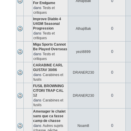
0
AlhajiBak
For Endgame
dans
Tests et
critiques
Improve Diablo 4
U4GM Seasonal
Progression
0
AlhajiBak
dans
Tests et
critiques
Migu Sports Cannot
Be Played Overseas
0
yezi8899
dans
Tests et
critiques
CARABINE CARL
GUSTAV 30/06
0
DRANER230
dans
Carabines et
fusils
FUSIL BROWNING
CITORI TRAP CAL
12
0
DRANER230
dans
Carabines et
fusils
Amenager le chalet
sans que ca fasse
camp de chasse
dans
0
Autres sujets
Noam8
(chasse, pêche,