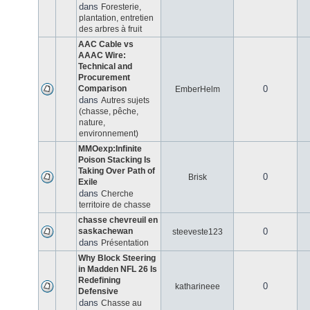
dans
Foresterie,
plantation, entretien
des arbres à fruit
AAC Cable vs
AAAC Wire:
Technical and
Procurement
Comparison
0
EmberHelm
dans
Autres sujets
(chasse, pêche,
nature,
environnement)
MMOexp:Infinite
Poison Stacking Is
Taking Over Path of
0
Brisk
Exile
dans
Cherche
territoire de chasse
chasse chevreuil en
saskachewan
0
steeveste123
dans
Présentation
Why Block Steering
in Madden NFL 26 Is
Redefining
0
katharineee
Defensive
dans
Chasse au