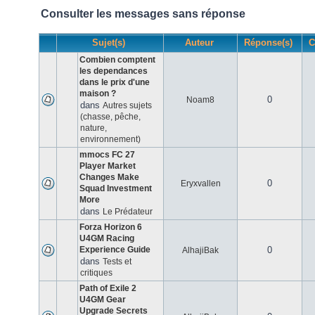
Consulter les messages sans réponse
Sujet(s)
Auteur
Réponse(s)
C
Combien comptent
les dependances
dans le prix d'une
maison ?
0
Noam8
dans
Autres sujets
(chasse, pêche,
nature,
environnement)
mmocs FC 27
Player Market
Changes Make
0
Eryxvallen
Squad Investment
More
dans
Le Prédateur
Forza Horizon 6
U4GM Racing
Experience Guide
0
AlhajiBak
dans
Tests et
critiques
Path of Exile 2
U4GM Gear
Upgrade Secrets