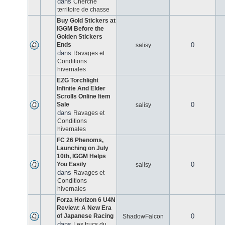
dans
Cherche
territoire de chasse
Buy Gold Stickers at
IGGM Before the
Golden Stickers
Ends
0
salisy
dans
Ravages et
Conditions
hivernales
EZG Torchlight
Infinite And Elder
Scrolls Online Item
Sale
0
salisy
dans
Ravages et
Conditions
hivernales
FC 26 Phenoms,
Launching on July
10th, IGGM Helps
You Easily
0
salisy
dans
Ravages et
Conditions
hivernales
Forza Horizon 6 U4N
Review: A New Era
of Japanese Racing
0
ShadowFalcon
dans
Les trucs du