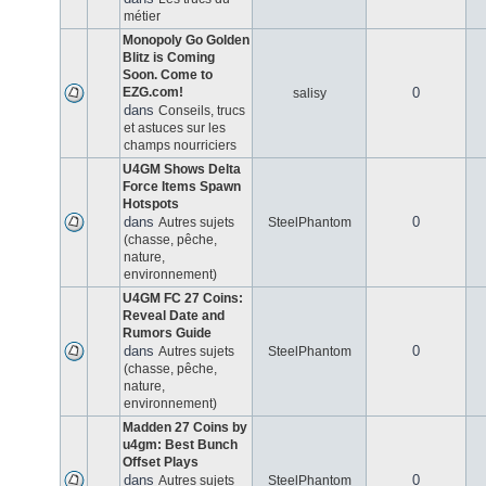
métier
Monopoly Go Golden
Blitz is Coming
Soon. Come to
EZG.com!
0
salisy
dans
Conseils, trucs
et astuces sur les
champs nourriciers
U4GM Shows Delta
Force Items Spawn
Hotspots
dans
0
Autres sujets
SteelPhantom
(chasse, pêche,
nature,
environnement)
U4GM FC 27 Coins:
Reveal Date and
Rumors Guide
dans
0
Autres sujets
SteelPhantom
(chasse, pêche,
nature,
environnement)
Madden 27 Coins by
u4gm: Best Bunch
Offset Plays
dans
0
Autres sujets
SteelPhantom