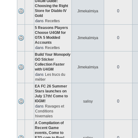
U4GM Guide:
Choosing the Right
Store for Diablo IV
0
Jimekalmiya
Gold
dans
Recettes
5 Reasons Players
Choose U4GM for
GTA 5 Modded
0
Jimekalmiya
Accounts
dans
Recettes
Build Your Monopoly
GO Sticker
Collection Faster
0
Jimekalmiya
with U4GM
dans
Les trucs du
métier
EA FC 26 Summer
Stars launches on
July 17th! Come to
IGGM!
0
salisy
dans
Ravages et
Conditions
hivernales
A Compilation of
Recent Game
events, Come to
EZG.com to Buy!
0