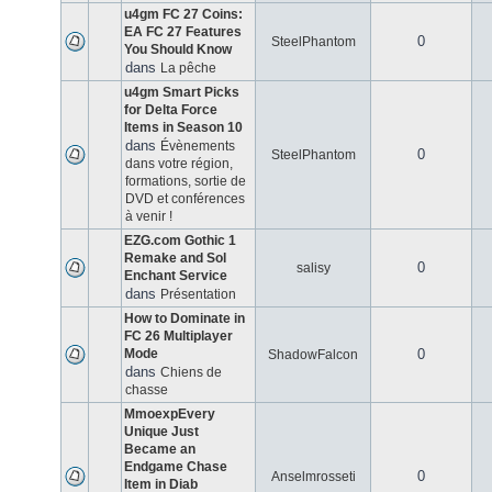
u4gm FC 27 Coins:
EA FC 27 Features
0
SteelPhantom
You Should Know
dans
La pêche
u4gm Smart Picks
for Delta Force
Items in Season 10
dans
Évènements
0
SteelPhantom
dans votre région,
formations, sortie de
DVD et conférences
à venir !
EZG.com Gothic 1
Remake and Sol
0
salisy
Enchant Service
dans
Présentation
How to Dominate in
FC 26 Multiplayer
Mode
0
ShadowFalcon
dans
Chiens de
chasse
MmoexpEvery
Unique Just
Became an
Endgame Chase
0
Anselmrosseti
Item in Diab