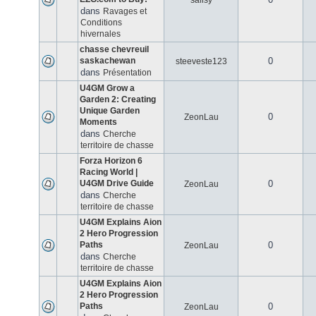
salisy
dans
Ravages et
Conditions
hivernales
chasse chevreuil
saskachewan
0
steeveste123
dans
Présentation
U4GM Grow a
Garden 2: Creating
Unique Garden
0
ZeonLau
Moments
dans
Cherche
territoire de chasse
Forza Horizon 6
Racing World |
U4GM Drive Guide
0
ZeonLau
dans
Cherche
territoire de chasse
U4GM Explains Aion
2 Hero Progression
Paths
0
ZeonLau
dans
Cherche
territoire de chasse
U4GM Explains Aion
2 Hero Progression
Paths
0
ZeonLau