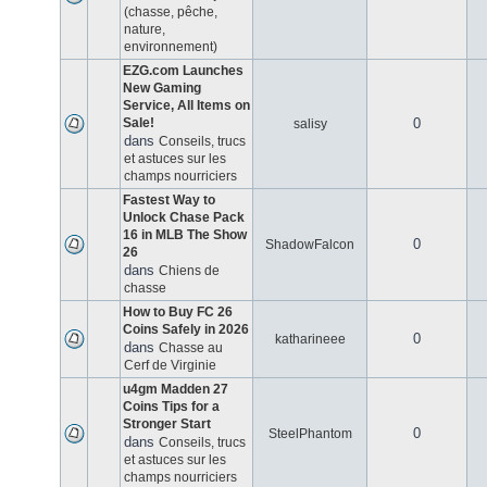
(chasse, pêche,
nature,
environnement)
EZG.com Launches
New Gaming
Service, All Items on
Sale!
0
salisy
dans
Conseils, trucs
et astuces sur les
champs nourriciers
Fastest Way to
Unlock Chase Pack
16 in MLB The Show
0
ShadowFalcon
26
dans
Chiens de
chasse
How to Buy FC 26
Coins Safely in 2026
0
katharineee
dans
Chasse au
Cerf de Virginie
u4gm Madden 27
Coins Tips for a
Stronger Start
0
SteelPhantom
dans
Conseils, trucs
et astuces sur les
champs nourriciers