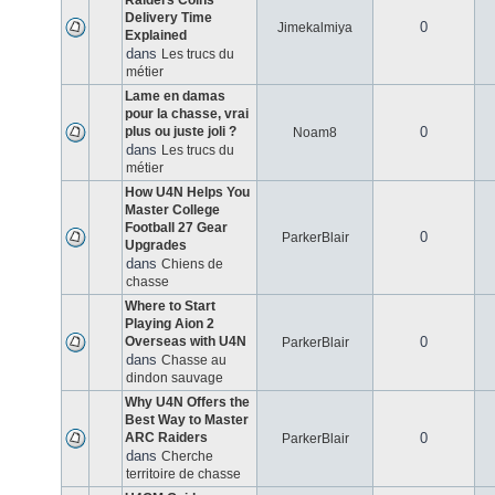
Raiders Coins
Delivery Time
0
Jimekalmiya
Explained
dans
Les trucs du
métier
Lame en damas
pour la chasse, vrai
plus ou juste joli ?
0
Noam8
dans
Les trucs du
métier
How U4N Helps You
Master College
Football 27 Gear
0
ParkerBlair
Upgrades
dans
Chiens de
chasse
Where to Start
Playing Aion 2
Overseas with U4N
0
ParkerBlair
dans
Chasse au
dindon sauvage
Why U4N Offers the
Best Way to Master
ARC Raiders
0
ParkerBlair
dans
Cherche
territoire de chasse