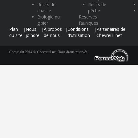
Récits de
Récits de
chasse
pêche
Biologie du
Réserves
gibier
fauniques
Plan
Nous
À propos
Conditions
Partenaires de
|
|
|
|
du site
joindre
de nous
d'utilisation
Chevreuil.net
Copyright 2014 © Chevreuil.net. Tous droits réservés.