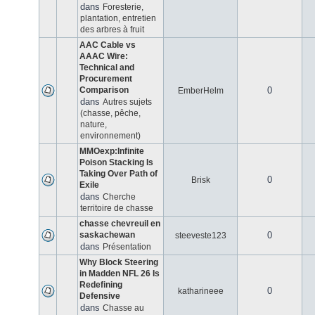
dans
Foresterie,
plantation, entretien
des arbres à fruit
AAC Cable vs
AAAC Wire:
Technical and
Procurement
Comparison
0
EmberHelm
dans
Autres sujets
(chasse, pêche,
nature,
environnement)
MMOexp:Infinite
Poison Stacking Is
Taking Over Path of
0
Brisk
Exile
dans
Cherche
territoire de chasse
chasse chevreuil en
saskachewan
0
steeveste123
dans
Présentation
Why Block Steering
in Madden NFL 26 Is
Redefining
0
katharineee
Defensive
dans
Chasse au