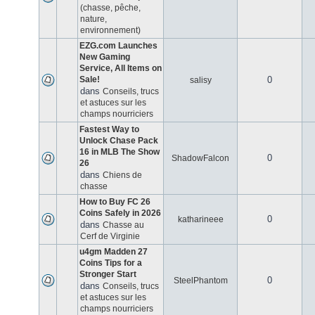
(chasse, pêche,
nature,
environnement)
EZG.com Launches
New Gaming
Service, All Items on
Sale!
0
salisy
dans
Conseils, trucs
et astuces sur les
champs nourriciers
Fastest Way to
Unlock Chase Pack
16 in MLB The Show
0
ShadowFalcon
26
dans
Chiens de
chasse
How to Buy FC 26
Coins Safely in 2026
0
katharineee
dans
Chasse au
Cerf de Virginie
u4gm Madden 27
Coins Tips for a
Stronger Start
0
SteelPhantom
dans
Conseils, trucs
et astuces sur les
champs nourriciers