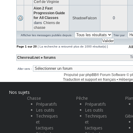
Cerf de Virginie
Aion 2 Fast
Progression Guide
for All Classes
0
ShadowFalcon
dans
Chiens de
chasse
Afficher les messages publiés depuis :
Trier par :
Page
1
sur
20
[ La recherche a retourné plus de 1000 résultat(s) ]
Al
T
Chevreuil.net
»
forums
Aller vers :
Propulsé par
phpBB
® Forum Software © 
Traduction et support en français
•
Héberge
Nos sujets
Chasse
Pêche
Plan
Préparatifs
Préparatifs
Les outils
Les outils
Techniques
Techniques
Gibi
et
et
tactiques
tactiques