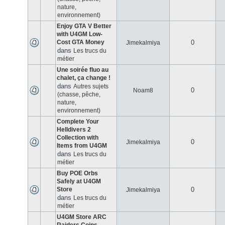
nature,
environnement)
Enjoy GTA V Better
with U4GM Low-
Cost GTA Money
0
Jimekalmiya
dans
Les trucs du
métier
Une soirée fluo au
chalet, ça change !
dans
Autres sujets
0
Noam8
(chasse, pêche,
nature,
environnement)
Complete Your
Helldivers 2
Collection with
0
Jimekalmiya
Items from U4GM
dans
Les trucs du
métier
Buy POE Orbs
Safely at U4GM
Store
0
Jimekalmiya
dans
Les trucs du
métier
U4GM Store ARC