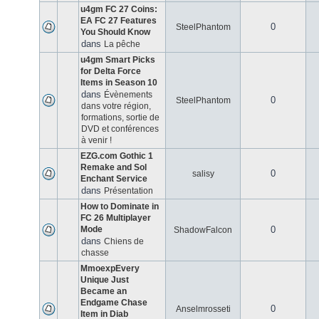
u4gm FC 27 Coins:
EA FC 27 Features
0
SteelPhantom
You Should Know
dans
La pêche
u4gm Smart Picks
for Delta Force
Items in Season 10
dans
Évènements
0
SteelPhantom
dans votre région,
formations, sortie de
DVD et conférences
à venir !
EZG.com Gothic 1
Remake and Sol
0
salisy
Enchant Service
dans
Présentation
How to Dominate in
FC 26 Multiplayer
Mode
0
ShadowFalcon
dans
Chiens de
chasse
MmoexpEvery
Unique Just
Became an
Endgame Chase
0
Anselmrosseti
Item in Diab