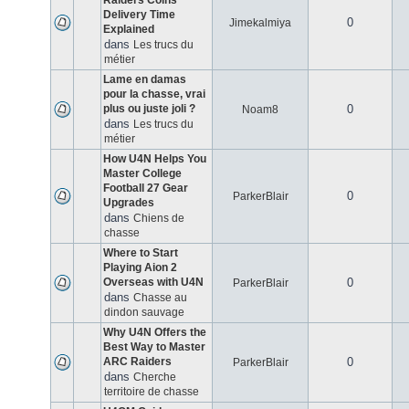
Raiders Coins
Delivery Time
0
Jimekalmiya
Explained
dans
Les trucs du
métier
Lame en damas
pour la chasse, vrai
plus ou juste joli ?
0
Noam8
dans
Les trucs du
métier
How U4N Helps You
Master College
Football 27 Gear
0
ParkerBlair
Upgrades
dans
Chiens de
chasse
Where to Start
Playing Aion 2
Overseas with U4N
0
ParkerBlair
dans
Chasse au
dindon sauvage
Why U4N Offers the
Best Way to Master
ARC Raiders
0
ParkerBlair
dans
Cherche
territoire de chasse