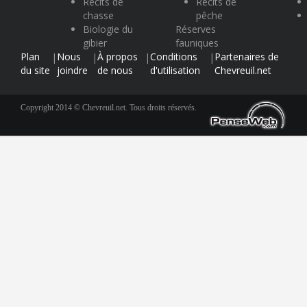
Récits de
Récits de
chasse
pêche
Biologie du
Réserves
gibier
fauniques
Plan
Nous
À propos
Conditions
Partenaires de
|
|
|
|
du site
joindre
de nous
d'utilisation
Chevreuil.net
Copyright 2014 © Chevreuil.net. Tous droits réservés.