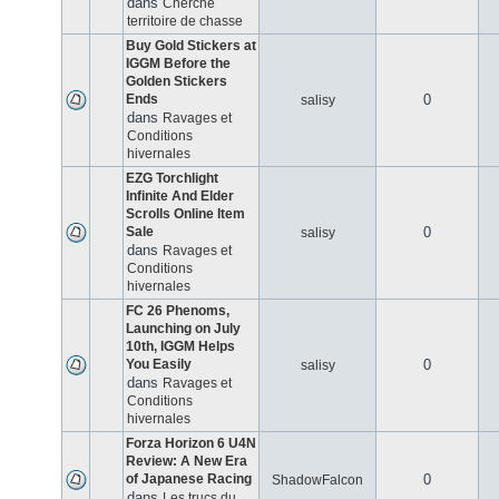
dans
Cherche
territoire de chasse
Buy Gold Stickers at
IGGM Before the
Golden Stickers
Ends
0
salisy
dans
Ravages et
Conditions
hivernales
EZG Torchlight
Infinite And Elder
Scrolls Online Item
Sale
0
salisy
dans
Ravages et
Conditions
hivernales
FC 26 Phenoms,
Launching on July
10th, IGGM Helps
You Easily
0
salisy
dans
Ravages et
Conditions
hivernales
Forza Horizon 6 U4N
Review: A New Era
of Japanese Racing
0
ShadowFalcon
dans
Les trucs du