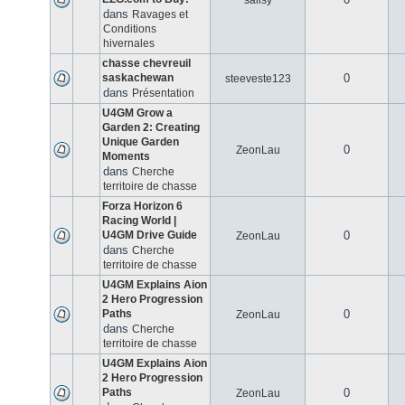
salisy
dans
Ravages et
Conditions
hivernales
chasse chevreuil
saskachewan
0
steeveste123
dans
Présentation
U4GM Grow a
Garden 2: Creating
Unique Garden
0
ZeonLau
Moments
dans
Cherche
territoire de chasse
Forza Horizon 6
Racing World |
U4GM Drive Guide
0
ZeonLau
dans
Cherche
territoire de chasse
U4GM Explains Aion
2 Hero Progression
Paths
0
ZeonLau
dans
Cherche
territoire de chasse
U4GM Explains Aion
2 Hero Progression
Paths
0
ZeonLau