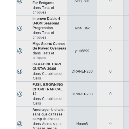
0
AlhajiBak
For Endgame
dans
Tests et
critiques
Improve Diablo 4
U4GM Seasonal
Progression
0
AlhajiBak
dans
Tests et
critiques
Migu Sports Cannot
Be Played Overseas
0
yezi8899
dans
Tests et
critiques
CARABINE CARL
GUSTAV 30/06
0
DRANER230
dans
Carabines et
fusils
FUSIL BROWNING
CITORI TRAP CAL
12
0
DRANER230
dans
Carabines et
fusils
Amenager le chalet
sans que ca fasse
camp de chasse
dans
0
Autres sujets
Noam8
(chasse, pêche,