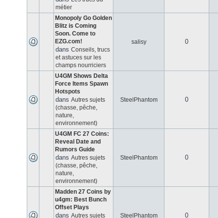
métier
Monopoly Go Golden
Blitz is Coming
Soon. Come to
EZG.com!
0
salisy
dans
Conseils, trucs
et astuces sur les
champs nourriciers
U4GM Shows Delta
Force Items Spawn
Hotspots
dans
0
Autres sujets
SteelPhantom
(chasse, pêche,
nature,
environnement)
U4GM FC 27 Coins:
Reveal Date and
Rumors Guide
dans
0
Autres sujets
SteelPhantom
(chasse, pêche,
nature,
environnement)
Madden 27 Coins by
u4gm: Best Bunch
Offset Plays
dans
0
Autres sujets
SteelPhantom