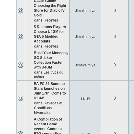
U4GM Guide:
Choosing the Right
Store for Diablo IV
0
Jimekalmiya
Gold
dans
Recettes
5 Reasons Players
Choose U4GM for
GTA 5 Modded
0
Jimekalmiya
Accounts
dans
Recettes
Build Your Monopoly
GO Sticker
Collection Faster
0
Jimekalmiya
with U4GM
dans
Les trucs du
métier
EA FC 26 Summer
Stars launches on
July 17th! Come to
IGGM!
0
salisy
dans
Ravages et
Conditions
hivernales
A Compilation of
Recent Game
events, Come to
EZG.com to Buy!
0