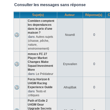
Consulter les messages sans réponse
Sujet(s)
Auteur
Réponse(s)
C
Combien comptent
les dependances
dans le prix d'une
maison ?
0
Noam8
dans
Autres sujets
(chasse, pêche,
nature,
environnement)
mmocs FC 27
Player Market
Changes Make
0
Eryxvallen
Squad Investment
More
dans
Le Prédateur
Forza Horizon 6
U4GM Racing
Experience Guide
0
AlhajiBak
dans
Tests et
critiques
Path of Exile 2
U4GM Gear
Upgrade Secrets