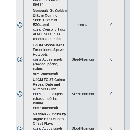
métier
Monopoly Go Golden
Blitz is Coming
Soon. Come to
EZG.com!
0
salisy
dans
Conseils, trucs
et astuces sur les
champs nourriciers
U4GM Shows Delta
Force Items Spawn
Hotspots
dans
0
Autres sujets
SteelPhantom
(chasse, pêche,
nature,
environnement)
U4GM FC 27 Coins:
Reveal Date and
Rumors Guide
dans
0
Autres sujets
SteelPhantom
(chasse, pêche,
nature,
environnement)
Madden 27 Coins by
u4gm: Best Bunch
Offset Plays
dans
0
Autres sujets
SteelPhantom