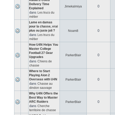
Raiders Coins
Delivery Time
0
Jimekalmiya
Explained
dans
Les trucs du
métier
Lame en damas
pour la chasse, vrai
plus ou juste joli ?
0
Noam8
dans
Les trucs du
métier
How U4N Helps You
Master College
Football 27 Gear
0
ParkerBlair
Upgrades
dans
Chiens de
chasse
Where to Start
Playing Aion 2
Overseas with U4N
0
ParkerBlair
dans
Chasse au
dindon sauvage
Why U4N Offers the
Best Way to Master
ARC Raiders
0
ParkerBlair
dans
Cherche
territoire de chasse