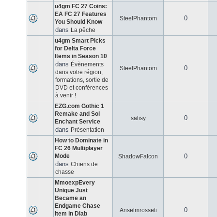
u4gm FC 27 Coins:
EA FC 27 Features
0
SteelPhantom
You Should Know
dans
La pêche
u4gm Smart Picks
for Delta Force
Items in Season 10
dans
Évènements
0
SteelPhantom
dans votre région,
formations, sortie de
DVD et conférences
à venir !
EZG.com Gothic 1
Remake and Sol
0
salisy
Enchant Service
dans
Présentation
How to Dominate in
FC 26 Multiplayer
Mode
0
ShadowFalcon
dans
Chiens de
chasse
MmoexpEvery
Unique Just
Became an
Endgame Chase
0
Anselmrosseti
Item in Diab