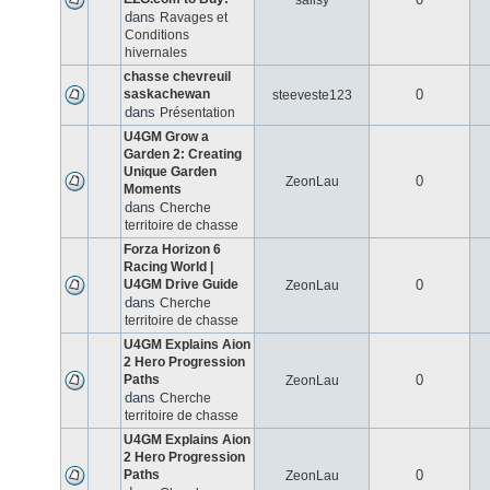
salisy
dans
Ravages et
Conditions
hivernales
chasse chevreuil
saskachewan
0
steeveste123
dans
Présentation
U4GM Grow a
Garden 2: Creating
Unique Garden
0
ZeonLau
Moments
dans
Cherche
territoire de chasse
Forza Horizon 6
Racing World |
U4GM Drive Guide
0
ZeonLau
dans
Cherche
territoire de chasse
U4GM Explains Aion
2 Hero Progression
Paths
0
ZeonLau
dans
Cherche
territoire de chasse
U4GM Explains Aion
2 Hero Progression
Paths
0
ZeonLau