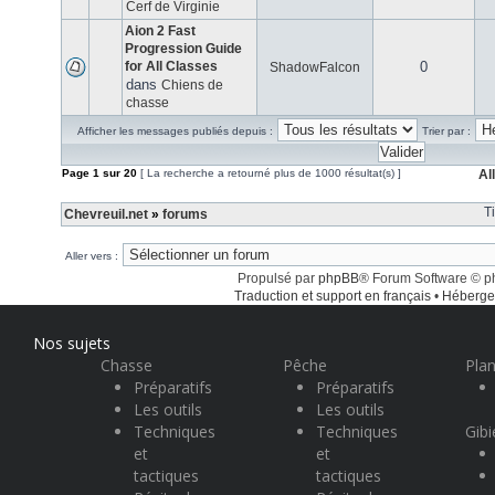
Cerf de Virginie
Aion 2 Fast
Progression Guide
for All Classes
0
ShadowFalcon
dans
Chiens de
chasse
Afficher les messages publiés depuis :
Trier par :
Page
1
sur
20
[ La recherche a retourné plus de 1000 résultat(s) ]
Al
T
Chevreuil.net
»
forums
Aller vers :
Propulsé par
phpBB
® Forum Software © 
Traduction et support en français
•
Héberge
Nos sujets
Chasse
Pêche
Plan
Préparatifs
Préparatifs
Les outils
Les outils
Techniques
Techniques
Gibi
et
et
tactiques
tactiques