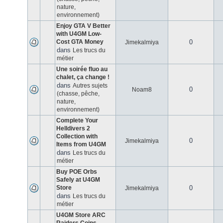
nature,
environnement)
Enjoy GTA V Better
with U4GM Low-
Cost GTA Money
0
Jimekalmiya
dans
Les trucs du
métier
Une soirée fluo au
chalet, ça change !
dans
Autres sujets
0
Noam8
(chasse, pêche,
nature,
environnement)
Complete Your
Helldivers 2
Collection with
0
Jimekalmiya
Items from U4GM
dans
Les trucs du
métier
Buy POE Orbs
Safely at U4GM
Store
0
Jimekalmiya
dans
Les trucs du
métier
U4GM Store ARC