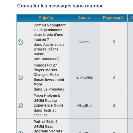
Consulter les messages sans réponse
Sujet(s)
Auteur
Réponse(s)
C
Combien comptent
les dependances
dans le prix d'une
maison ?
0
Noam8
dans
Autres sujets
(chasse, pêche,
nature,
environnement)
mmocs FC 27
Player Market
Changes Make
0
Eryxvallen
Squad Investment
More
dans
Le Prédateur
Forza Horizon 6
U4GM Racing
Experience Guide
0
AlhajiBak
dans
Tests et
critiques
Path of Exile 2
U4GM Gear
Upgrade Secrets