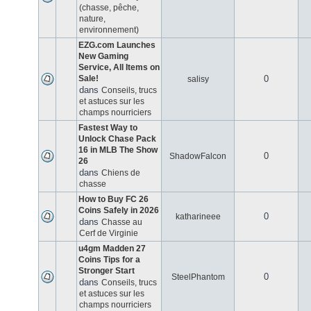
(chasse, pêche,
nature,
environnement)
EZG.com Launches
New Gaming
Service, All Items on
Sale!
0
salisy
dans
Conseils, trucs
et astuces sur les
champs nourriciers
Fastest Way to
Unlock Chase Pack
16 in MLB The Show
0
ShadowFalcon
26
dans
Chiens de
chasse
How to Buy FC 26
Coins Safely in 2026
0
katharineee
dans
Chasse au
Cerf de Virginie
u4gm Madden 27
Coins Tips for a
Stronger Start
0
SteelPhantom
dans
Conseils, trucs
et astuces sur les
champs nourriciers