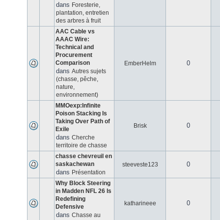
dans
Foresterie,
plantation, entretien
des arbres à fruit
AAC Cable vs
AAAC Wire:
Technical and
Procurement
Comparison
0
EmberHelm
dans
Autres sujets
(chasse, pêche,
nature,
environnement)
MMOexp:Infinite
Poison Stacking Is
Taking Over Path of
0
Brisk
Exile
dans
Cherche
territoire de chasse
chasse chevreuil en
saskachewan
0
steeveste123
dans
Présentation
Why Block Steering
in Madden NFL 26 Is
Redefining
0
katharineee
Defensive
dans
Chasse au