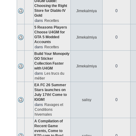
U4GM Guide:
Choosing the Right
Store for Diablo IV
0
Jimekalmiya
Gold
dans
Recettes
5 Reasons Players
Choose U4GM for
GTA 5 Modded
0
Jimekalmiya
Accounts
dans
Recettes
Build Your Monopoly
GO Sticker
Collection Faster
0
Jimekalmiya
with U4GM
dans
Les trucs du
métier
EA FC 26 Summer
Stars launches on
July 17th! Come to
IGGM!
0
salisy
dans
Ravages et
Conditions
hivernales
A Compilation of
Recent Game
events, Come to
EZG.com to Buy!
0