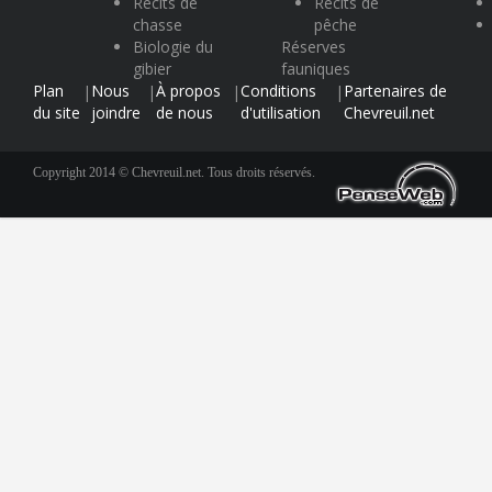
Récits de
Récits de
chasse
pêche
Biologie du
Réserves
gibier
fauniques
Plan
Nous
À propos
Conditions
Partenaires de
|
|
|
|
du site
joindre
de nous
d'utilisation
Chevreuil.net
Copyright 2014 © Chevreuil.net. Tous droits réservés.