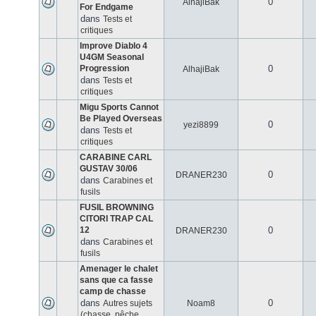
0
AlhajiBak
For Endgame
dans
Tests et
critiques
Improve Diablo 4
U4GM Seasonal
Progression
0
AlhajiBak
dans
Tests et
critiques
Migu Sports Cannot
Be Played Overseas
0
yezi8899
dans
Tests et
critiques
CARABINE CARL
GUSTAV 30/06
0
DRANER230
dans
Carabines et
fusils
FUSIL BROWNING
CITORI TRAP CAL
12
0
DRANER230
dans
Carabines et
fusils
Amenager le chalet
sans que ca fasse
camp de chasse
dans
0
Autres sujets
Noam8
(chasse, pêche,