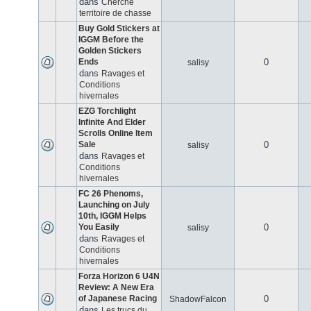
dans
Cherche
territoire de chasse
Buy Gold Stickers at
IGGM Before the
Golden Stickers
Ends
0
salisy
dans
Ravages et
Conditions
hivernales
EZG Torchlight
Infinite And Elder
Scrolls Online Item
Sale
0
salisy
dans
Ravages et
Conditions
hivernales
FC 26 Phenoms,
Launching on July
10th, IGGM Helps
You Easily
0
salisy
dans
Ravages et
Conditions
hivernales
Forza Horizon 6 U4N
Review: A New Era
of Japanese Racing
0
ShadowFalcon
dans
Les trucs du