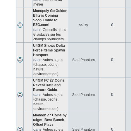
métier
Monopoly Go Golden
Blitz is Coming
Soon. Come to
EZG.com!
0
salisy
dans
Conseils, trucs
et astuces sur les
champs nourriciers
U4GM Shows Delta
Force Items Spawn
Hotspots
dans
0
Autres sujets
SteelPhantom
(chasse, pêche,
nature,
environnement)
U4GM FC 27 Coins:
Reveal Date and
Rumors Guide
dans
0
Autres sujets
SteelPhantom
(chasse, pêche,
nature,
environnement)
Madden 27 Coins by
u4gm: Best Bunch
Offset Plays
dans
0
Autres sujets
SteelPhantom