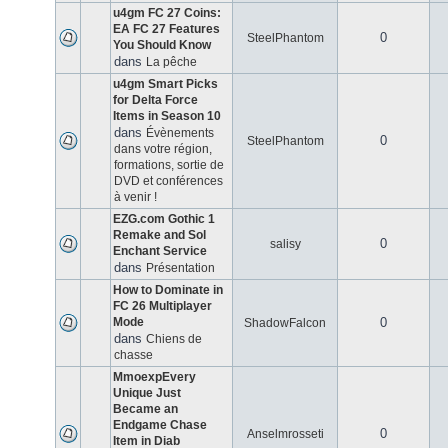
u4gm FC 27 Coins:
EA FC 27 Features
0
SteelPhantom
You Should Know
dans
La pêche
u4gm Smart Picks
for Delta Force
Items in Season 10
dans
Évènements
0
SteelPhantom
dans votre région,
formations, sortie de
DVD et conférences
à venir !
EZG.com Gothic 1
Remake and Sol
0
salisy
Enchant Service
dans
Présentation
How to Dominate in
FC 26 Multiplayer
Mode
0
ShadowFalcon
dans
Chiens de
chasse
MmoexpEvery
Unique Just
Became an
Endgame Chase
0
Anselmrosseti
Item in Diab