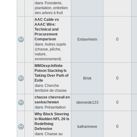
dans
Foresterie,
plantation, entretien
des arbres à fruit
AAC Cable vs
AAAC Wire:
Technical and
Procurement
Comparison
0
EmberHelm
dans
Autres sujets
(chasse, pêche,
nature,
environnement)
MMOexp:Infinite
Poison Stacking Is
Taking Over Path of
0
Brisk
Exile
dans
Cherche
territoire de chasse
chasse chevreuil en
saskachewan
0
steeveste123
dans
Présentation
Why Block Steering
in Madden NFL 26 Is
Redefining
0
katharineee
Defensive
dans
Chasse au