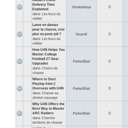
Raiders Coins
Delivery Time
0
Jimekalmiya
Explained
dans
Les trucs du
métier
Lame en damas
pour la chasse, vrai
plus ou juste joli ?
0
Noam8
dans
Les trucs du
métier
How U4N Helps You
Master College
Football 27 Gear
0
ParkerBlair
Upgrades
dans
Chiens de
chasse
Where to Start
Playing Aion 2
Overseas with U4N
0
ParkerBlair
dans
Chasse au
dindon sauvage
Why U4N Offers the
Best Way to Master
ARC Raiders
0
ParkerBlair
dans
Cherche
territoire de chasse