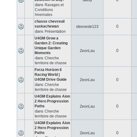
salisy
dans
Ravages et
Conditions
hivernales
chasse chevreuil
saskachewan
0
steeveste123
dans
Présentation
U4GM Grow a
Garden 2: Creating
Unique Garden
0
ZeonLau
Moments
dans
Cherche
territoire de chasse
Forza Horizon 6
Racing World |
U4GM Drive Guide
0
ZeonLau
dans
Cherche
territoire de chasse
U4GM Explains Aion
2 Hero Progression
Paths
0
ZeonLau
dans
Cherche
territoire de chasse
U4GM Explains Aion
2 Hero Progression
Paths
0
ZeonLau