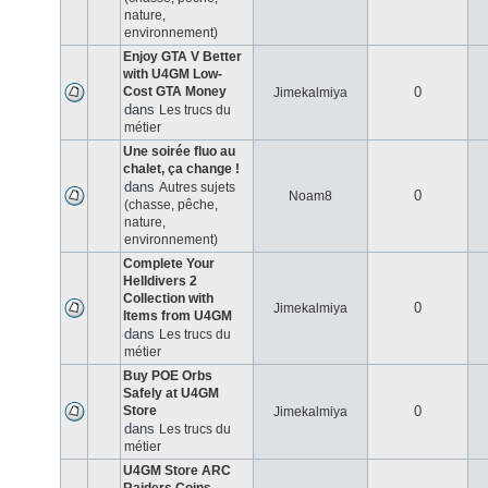
nature,
environnement)
Enjoy GTA V Better
with U4GM Low-
Cost GTA Money
0
Jimekalmiya
dans
Les trucs du
métier
Une soirée fluo au
chalet, ça change !
dans
Autres sujets
0
Noam8
(chasse, pêche,
nature,
environnement)
Complete Your
Helldivers 2
Collection with
0
Jimekalmiya
Items from U4GM
dans
Les trucs du
métier
Buy POE Orbs
Safely at U4GM
Store
0
Jimekalmiya
dans
Les trucs du
métier
U4GM Store ARC