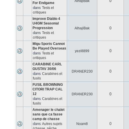
0
AlhajiBak
For Endgame
dans
Tests et
critiques
Improve Diablo 4
U4GM Seasonal
Progression
0
AlhajiBak
dans
Tests et
critiques
Migu Sports Cannot
Be Played Overseas
0
yezi8899
dans
Tests et
critiques
CARABINE CARL
GUSTAV 30/06
0
DRANER230
dans
Carabines et
fusils
FUSIL BROWNING
CITORI TRAP CAL
12
0
DRANER230
dans
Carabines et
fusils
Amenager le chalet
sans que ca fasse
camp de chasse
dans
0
Autres sujets
Noam8
(chasse, pêche,