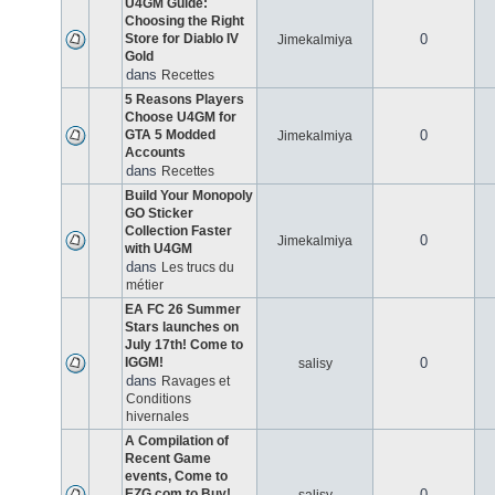
U4GM Guide:
Choosing the Right
Store for Diablo IV
0
Jimekalmiya
Gold
dans
Recettes
5 Reasons Players
Choose U4GM for
GTA 5 Modded
0
Jimekalmiya
Accounts
dans
Recettes
Build Your Monopoly
GO Sticker
Collection Faster
0
Jimekalmiya
with U4GM
dans
Les trucs du
métier
EA FC 26 Summer
Stars launches on
July 17th! Come to
IGGM!
0
salisy
dans
Ravages et
Conditions
hivernales
A Compilation of
Recent Game
events, Come to
EZG.com to Buy!
0