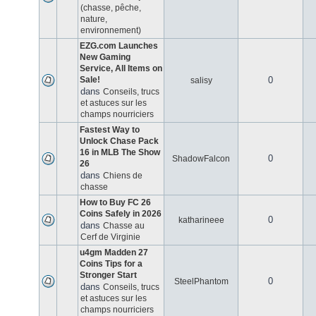
(chasse, pêche,
nature,
environnement)
EZG.com Launches
New Gaming
Service, All Items on
Sale!
0
salisy
dans
Conseils, trucs
et astuces sur les
champs nourriciers
Fastest Way to
Unlock Chase Pack
16 in MLB The Show
0
ShadowFalcon
26
dans
Chiens de
chasse
How to Buy FC 26
Coins Safely in 2026
0
katharineee
dans
Chasse au
Cerf de Virginie
u4gm Madden 27
Coins Tips for a
Stronger Start
0
SteelPhantom
dans
Conseils, trucs
et astuces sur les
champs nourriciers