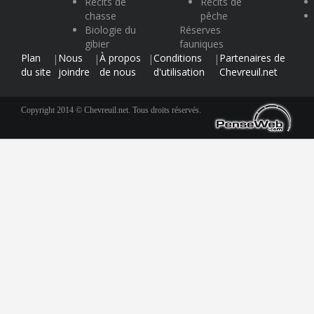
Récits de
Récits de
chasse
pêche
Biologie du
Réserves
gibier
fauniques
Plan
Nous
À propos
Conditions
Partenaires de
|
|
|
|
du site
joindre
de nous
d'utilisation
Chevreuil.net
Copyright 2014 © Chevreuil.net. Tous droits réservés.