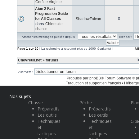
Cerf de Virginie
Aion 2 Fast
Progression Guide
for All Classes
0
ShadowFalcon
dans
Chiens de
chasse
Afficher les messages publiés depuis :
Trier par :
Page
1
sur
20
[ La recherche a retourné plus de 1000 résultat(s) ]
Al
T
Chevreuil.net
»
forums
Aller vers :
Propulsé par
phpBB
® Forum Software © 
Traduction et support en français
•
Héberge
Nos sujets
Chasse
Pêche
Plan
Préparatifs
Préparatifs
Les outils
Les outils
Techniques
Techniques
Gibi
et
et
tactiques
tactiques