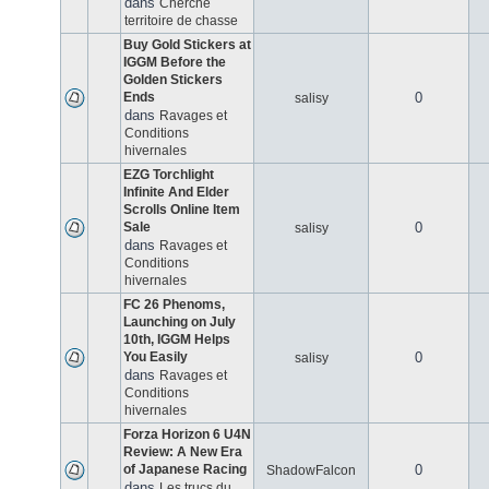
dans
Cherche
territoire de chasse
Buy Gold Stickers at
IGGM Before the
Golden Stickers
Ends
0
salisy
dans
Ravages et
Conditions
hivernales
EZG Torchlight
Infinite And Elder
Scrolls Online Item
Sale
0
salisy
dans
Ravages et
Conditions
hivernales
FC 26 Phenoms,
Launching on July
10th, IGGM Helps
You Easily
0
salisy
dans
Ravages et
Conditions
hivernales
Forza Horizon 6 U4N
Review: A New Era
of Japanese Racing
0
ShadowFalcon
dans
Les trucs du