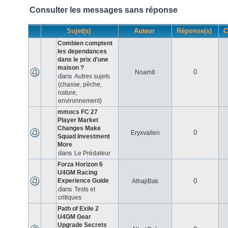
Consulter les messages sans réponse
Sujet(s)
Auteur
Réponse(s)
C
Combien comptent
les dependances
dans le prix d'une
maison ?
0
Noam8
dans
Autres sujets
(chasse, pêche,
nature,
environnement)
mmocs FC 27
Player Market
Changes Make
0
Eryxvallen
Squad Investment
More
dans
Le Prédateur
Forza Horizon 6
U4GM Racing
Experience Guide
0
AlhajiBak
dans
Tests et
critiques
Path of Exile 2
U4GM Gear
Upgrade Secrets