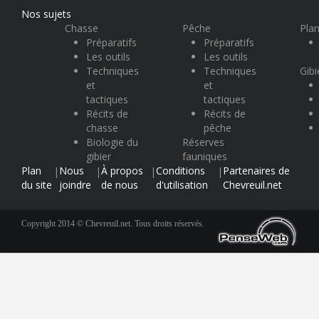
Nos sujets
Chasse
Pêche
Plan
Préparatifs
Préparatifs
Les outils
Les outils
Techniques
Techniques
Gibi
et
et
tactiques
tactiques
Récits de
Récits de
chasse
pêche
Biologie du
Réserves
gibier
fauniques
Plan
Nous
À propos
Conditions
Partenaires de
|
|
|
|
du site
joindre
de nous
d'utilisation
Chevreuil.net
Copyright 2014 © Chevreuil.net. Tous droits réservés.