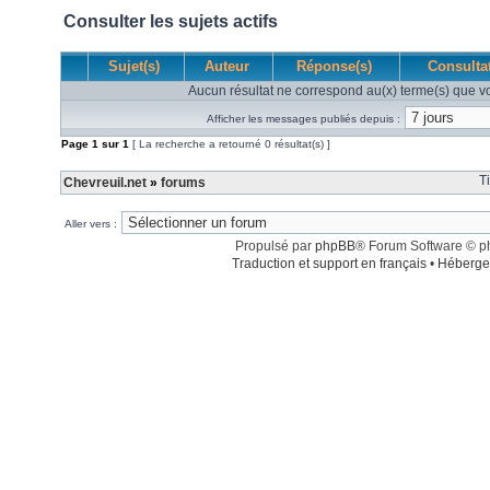
Consulter les sujets actifs
Sujet(s)
Auteur
Réponse(s)
Consulta
Aucun résultat ne correspond au(x) terme(s) que vo
Afficher les messages publiés depuis :
Page
1
sur
1
[ La recherche a retourné 0 résultat(s) ]
T
Chevreuil.net
»
forums
Aller vers :
Propulsé par
phpBB
® Forum Software © 
Traduction et support en français
•
Héberge