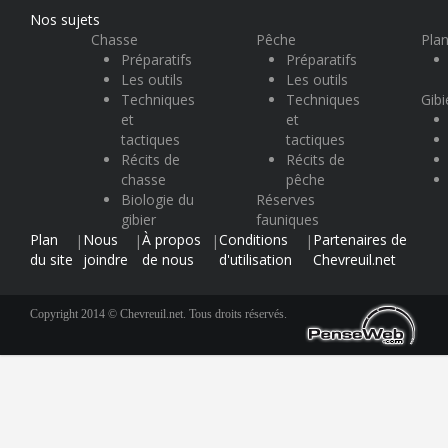
Nos sujets
Chasse
Pêche
Plan
Préparatifs
Préparatifs
Les outils
Les outils
Techniques
Techniques
Gibi
et
et
tactiques
tactiques
Récits de
Récits de
chasse
pêche
Biologie du
Réserves
gibier
fauniques
Plan
Nous
À propos
Conditions
Partenaires de
|
|
|
|
du site
joindre
de nous
d'utilisation
Chevreuil.net
Copyright 2014 © Chevreuil.net. Tous droits réservés.