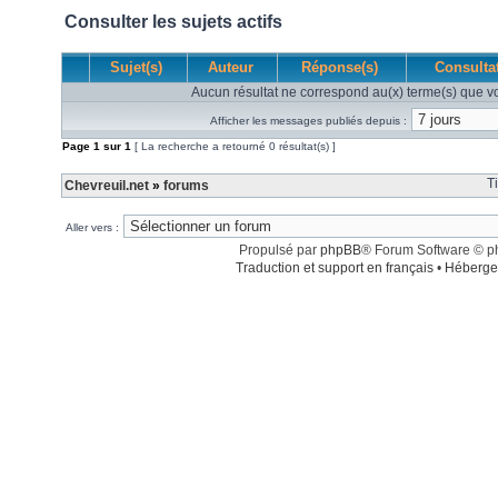
Consulter les sujets actifs
Sujet(s)
Auteur
Réponse(s)
Consulta
Aucun résultat ne correspond au(x) terme(s) que vo
Afficher les messages publiés depuis :
Page
1
sur
1
[ La recherche a retourné 0 résultat(s) ]
T
Chevreuil.net
»
forums
Aller vers :
Propulsé par
phpBB
® Forum Software © 
Traduction et support en français
•
Héberge