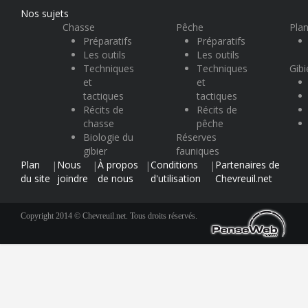
Nos sujets
Chasse
Pêche
Plan
Préparatifs
Préparatifs
Les outils
Les outils
Techniques
Techniques
Gibi
et
et
tactiques
tactiques
Récits de
Récits de
chasse
pêche
Biologie du
Réserves
gibier
fauniques
Plan
Nous
À propos
Conditions
Partenaires de
|
|
|
|
du site
joindre
de nous
d'utilisation
Chevreuil.net
Copyright 2014 © Chevreuil.net. Tous droits réservés.