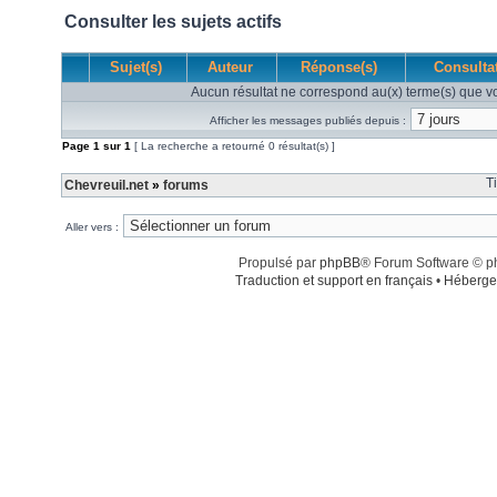
Consulter les sujets actifs
Sujet(s)
Auteur
Réponse(s)
Consulta
Aucun résultat ne correspond au(x) terme(s) que vo
Afficher les messages publiés depuis :
Page
1
sur
1
[ La recherche a retourné 0 résultat(s) ]
T
Chevreuil.net
»
forums
Aller vers :
Propulsé par
phpBB
® Forum Software © 
Traduction et support en français
•
Héberge