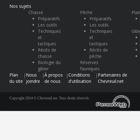
Nos sujets
Chasse
Pêche
Plan
Préparatifs
Préparatifs
Les outils
Les outils
Techniques
Techniques
Gibi
et
et
tactiques
tactiques
Récits de
Récits de
chasse
pêche
Biologie du
Réserves
gibier
fauniques
Plan
Nous
À propos
Conditions
Partenaires de
|
|
|
|
du site
joindre
de nous
d'utilisation
Chevreuil.net
Copyright 2014 © Chevreuil.net. Tous droits réservés.