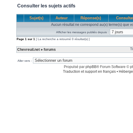
Consulter les sujets actifs
Sujet(s)
Auteur
Réponse(s)
Consulta
Aucun résultat ne correspond au(x) terme(s) que vo
Afficher les messages publiés depuis :
Page
1
sur
1
[ La recherche a retourné 0 résultat(s) ]
T
Chevreuil.net
»
forums
Aller vers :
Propulsé par
phpBB
® Forum Software © 
Traduction et support en français
•
Héberge