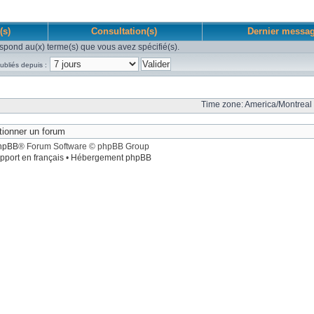
(s)
Consultation(s)
Dernier messa
spond au(x) terme(s) que vous avez spécifié(s).
ubliés depuis :
Time zone: America/Montreal 
hpBB
® Forum Software © phpBB Group
pport en français
•
Hébergement phpBB