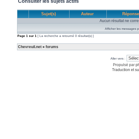
Consulter les sujets actifs
Sujet(s)
Auteur
Réponse
Aucun résultat ne corre
Afficher les messages p
Page
1
sur
1
[ La recherche a retourné 0 résultat(s) ]
Chevreuil.net
»
forums
Aller vers :
Propulsé par
p
Traduction et su