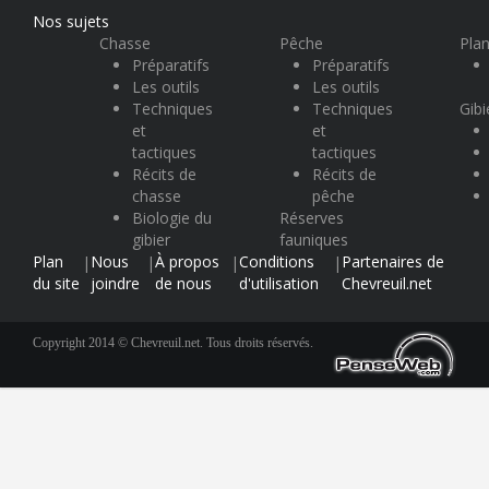
Nos sujets
Chasse
Pêche
Plan
Préparatifs
Préparatifs
Les outils
Les outils
Techniques
Techniques
Gibi
et
et
tactiques
tactiques
Récits de
Récits de
chasse
pêche
Biologie du
Réserves
gibier
fauniques
Plan
Nous
À propos
Conditions
Partenaires de
|
|
|
|
du site
joindre
de nous
d'utilisation
Chevreuil.net
Copyright 2014 © Chevreuil.net. Tous droits réservés.