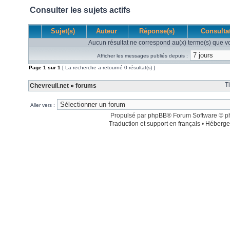
Consulter les sujets actifs
Sujet(s)
Auteur
Réponse(s)
Consulta
Aucun résultat ne correspond au(x) terme(s) que vo
Afficher les messages publiés depuis :
Page
1
sur
1
[ La recherche a retourné 0 résultat(s) ]
T
Chevreuil.net
»
forums
Aller vers :
Propulsé par
phpBB
® Forum Software © 
Traduction et support en français
•
Héberge