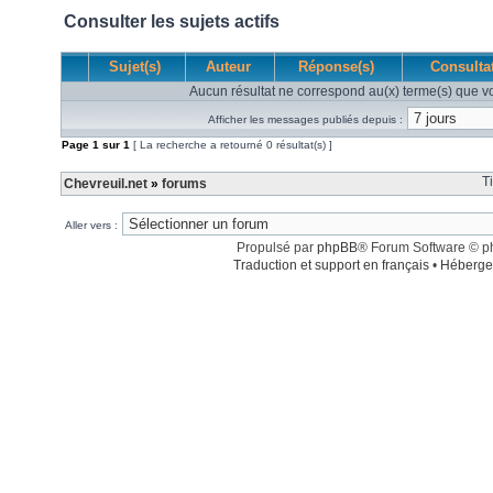
Consulter les sujets actifs
Sujet(s)
Auteur
Réponse(s)
Consulta
Aucun résultat ne correspond au(x) terme(s) que vo
Afficher les messages publiés depuis :
Page
1
sur
1
[ La recherche a retourné 0 résultat(s) ]
T
Chevreuil.net
»
forums
Aller vers :
Propulsé par
phpBB
® Forum Software © 
Traduction et support en français
•
Héberge