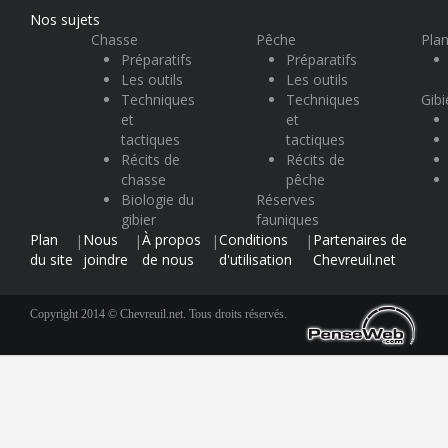
Nos sujets
Chasse
Pêche
Plan
Préparatifs
Préparatifs
Les outils
Les outils
Techniques
Techniques
Gibi
et
et
tactiques
tactiques
Récits de
Récits de
chasse
pêche
Biologie du
Réserves
gibier
fauniques
Plan
Nous
À propos
Conditions
Partenaires de
|
|
|
|
du site
joindre
de nous
d'utilisation
Chevreuil.net
Copyright 2014 © Chevreuil.net. Tous droits réservés.