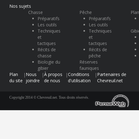
Nos sujets
Chasse
Pêche
Plan
Préparatifs
Préparatifs
Les outils
Les outils
Techniques
Techniques
Gibi
et
et
tactiques
tactiques
Récits de
Récits de
chasse
pêche
Biologie du
Réserves
gibier
fauniques
Plan
Nous
À propos
Conditions
Partenaires de
|
|
|
|
du site
joindre
de nous
d'utilisation
Chevreuil.net
Copyright 2014 © Chevreuil.net. Tous droits réservés.