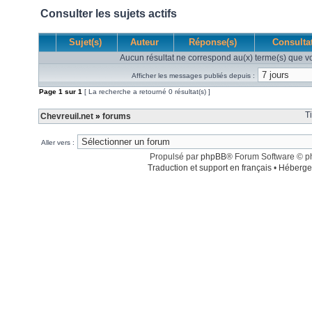
Consulter les sujets actifs
Sujet(s)
Auteur
Réponse(s)
Consulta
Aucun résultat ne correspond au(x) terme(s) que vo
Afficher les messages publiés depuis :
Page
1
sur
1
[ La recherche a retourné 0 résultat(s) ]
T
Chevreuil.net
»
forums
Aller vers :
Propulsé par
phpBB
® Forum Software © 
Traduction et support en français
•
Héberge