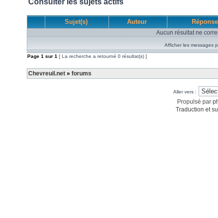
Consulter les sujets actifs
Sujet(s)
Auteur
Réponse
Aucun résultat ne corre
Afficher les messages p
Page
1
sur
1
[ La recherche a retourné 0 résultat(s) ]
Chevreuil.net
»
forums
Aller vers :
Propulsé par
p
Traduction et su