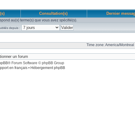
(s)
Consultation(s)
Dernier messa
spond au(x) terme(s) que vous avez spécifié(s).
ubliés depuis :
Time zone: America/Montreal 
hpBB
® Forum Software © phpBB Group
pport en français
•
Hébergement phpBB