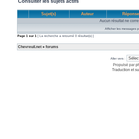
Consulter les sujets actifs
Sujet(s)
Auteur
Réponse
Aucun résultat ne corre
Afficher les messages p
Page
1
sur
1
[ La recherche a retourné 0 résultat(s) ]
Chevreuil.net
»
forums
Aller vers :
Propulsé par
p
Traduction et su