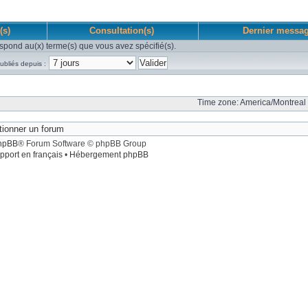
(s)
Consultation(s)
Dernier messa
spond au(x) terme(s) que vous avez spécifié(s).
ubliés depuis :
Time zone: America/Montreal 
hpBB
® Forum Software © phpBB Group
pport en français
•
Hébergement phpBB