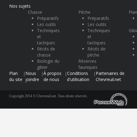
Nos sujets
Chasse
Pêche
Plan
Préparatifs
Préparatifs
Les outils
Les outils
Techniques
Techniques
Gibi
et
et
tactiques
tactiques
Récits de
Récits de
chasse
pêche
Biologie du
Réserves
gibier
fauniques
Plan
Nous
À propos
Conditions
Partenaires de
|
|
|
|
du site
joindre
de nous
d'utilisation
Chevreuil.net
Copyright 2014 © Chevreuil.net. Tous droits réservés.