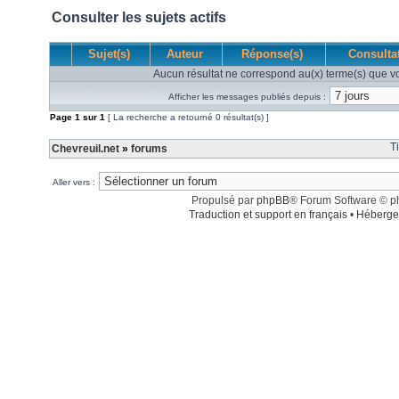
Consulter les sujets actifs
Sujet(s)
Auteur
Réponse(s)
Consulta
Aucun résultat ne correspond au(x) terme(s) que vo
Afficher les messages publiés depuis :
Page
1
sur
1
[ La recherche a retourné 0 résultat(s) ]
T
Chevreuil.net
»
forums
Aller vers :
Propulsé par
phpBB
® Forum Software © 
Traduction et support en français
•
Héberge