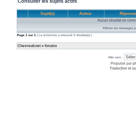
Consulter les sujets actifs
Sujet(s)
Auteur
Réponse
Aucun résultat ne corre
Afficher les messages p
Page
1
sur
1
[ La recherche a retourné 0 résultat(s) ]
Chevreuil.net
»
forums
Aller vers :
Propulsé par
p
Traduction et su