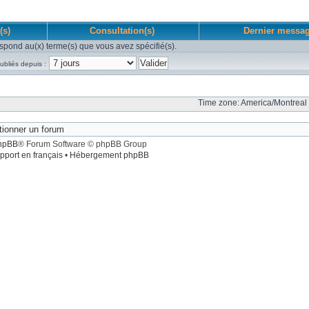
(s)
Consultation(s)
Dernier messa
spond au(x) terme(s) que vous avez spécifié(s).
ubliés depuis :
Time zone: America/Montreal 
hpBB
® Forum Software © phpBB Group
pport en français
•
Hébergement phpBB