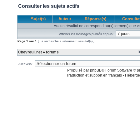
Consulter les sujets actifs
Sujet(s)
Auteur
Réponse(s)
Consulta
Aucun résultat ne correspond au(x) terme(s) que vo
Afficher les messages publiés depuis :
Page
1
sur
1
[ La recherche a retourné 0 résultat(s) ]
T
Chevreuil.net
»
forums
Aller vers :
Propulsé par
phpBB
® Forum Software © 
Traduction et support en français
•
Héberge