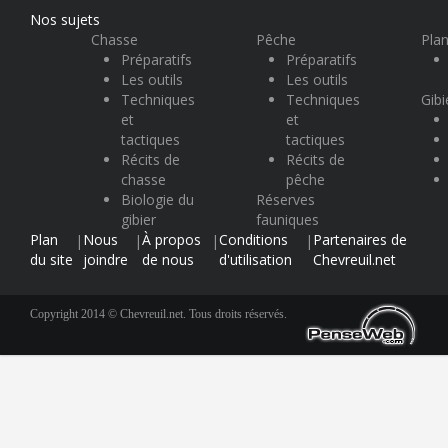
Nos sujets
Chasse
Pêche
Plan
Préparatifs
Préparatifs
Les outils
Les outils
Techniques
Techniques
Gibi
et
et
tactiques
tactiques
Récits de
Récits de
chasse
pêche
Biologie du
Réserves
gibier
fauniques
Plan
Nous
À propos
Conditions
Partenaires de
|
|
|
|
du site
joindre
de nous
d'utilisation
Chevreuil.net
Copyright 2014 © Chevreuil.net. Tous droits réservés.