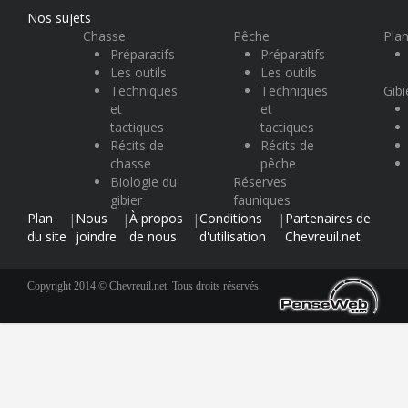
Nos sujets
Chasse
Pêche
Plan
Préparatifs
Préparatifs
Les outils
Les outils
Techniques
Techniques
Gibi
et
et
tactiques
tactiques
Récits de
Récits de
chasse
pêche
Biologie du
Réserves
gibier
fauniques
Plan
Nous
À propos
Conditions
Partenaires de
|
|
|
|
du site
joindre
de nous
d'utilisation
Chevreuil.net
Copyright 2014 © Chevreuil.net. Tous droits réservés.