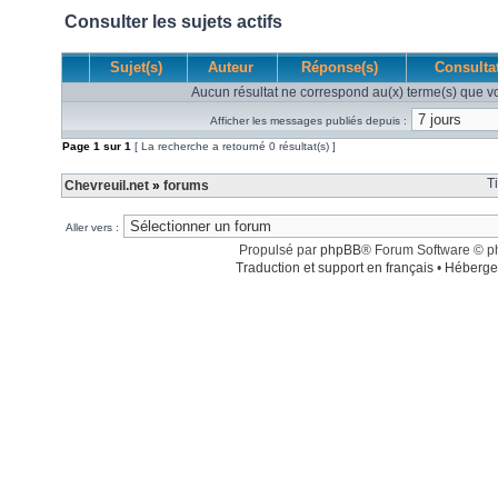
Consulter les sujets actifs
Sujet(s)
Auteur
Réponse(s)
Consulta
Aucun résultat ne correspond au(x) terme(s) que vo
Afficher les messages publiés depuis :
Page
1
sur
1
[ La recherche a retourné 0 résultat(s) ]
T
Chevreuil.net
»
forums
Aller vers :
Propulsé par
phpBB
® Forum Software © 
Traduction et support en français
•
Héberge