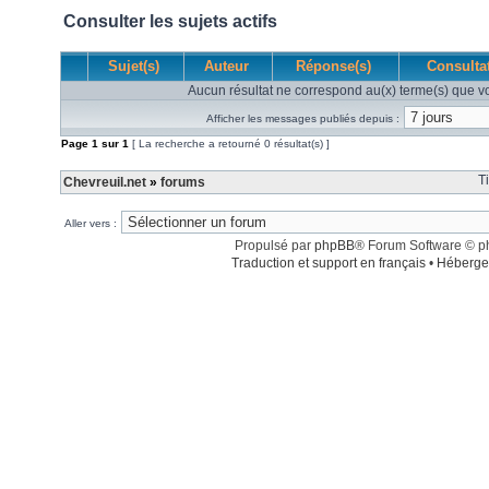
Consulter les sujets actifs
Sujet(s)
Auteur
Réponse(s)
Consulta
Aucun résultat ne correspond au(x) terme(s) que vo
Afficher les messages publiés depuis :
Page
1
sur
1
[ La recherche a retourné 0 résultat(s) ]
T
Chevreuil.net
»
forums
Aller vers :
Propulsé par
phpBB
® Forum Software © 
Traduction et support en français
•
Héberge