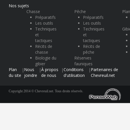
Nos sujets
Chasse
Pêche
Plan
Préparatifs
Préparatifs
Les outils
Les outils
Techniques
Techniques
Gibi
et
et
tactiques
tactiques
Récits de
Récits de
chasse
pêche
Biologie du
Réserves
gibier
fauniques
Plan
Nous
À propos
Conditions
Partenaires de
|
|
|
|
du site
joindre
de nous
d'utilisation
Chevreuil.net
Copyright 2014 © Chevreuil.net. Tous droits réservés.