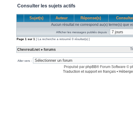
Consulter les sujets actifs
Sujet(s)
Auteur
Réponse(s)
Consulta
Aucun résultat ne correspond au(x) terme(s) que vo
Afficher les messages publiés depuis :
Page
1
sur
1
[ La recherche a retourné 0 résultat(s) ]
T
Chevreuil.net
»
forums
Aller vers :
Propulsé par
phpBB
® Forum Software © 
Traduction et support en français
•
Héberge