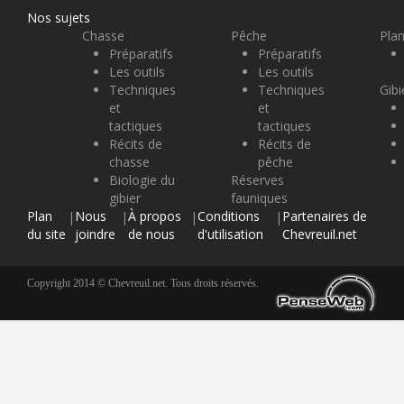
Nos sujets
Chasse
Pêche
Plan
Préparatifs
Préparatifs
Les outils
Les outils
Techniques
Techniques
Gibi
et
et
tactiques
tactiques
Récits de
Récits de
chasse
pêche
Biologie du
Réserves
gibier
fauniques
Plan
Nous
À propos
Conditions
Partenaires de
|
|
|
|
du site
joindre
de nous
d'utilisation
Chevreuil.net
Copyright 2014 © Chevreuil.net. Tous droits réservés.