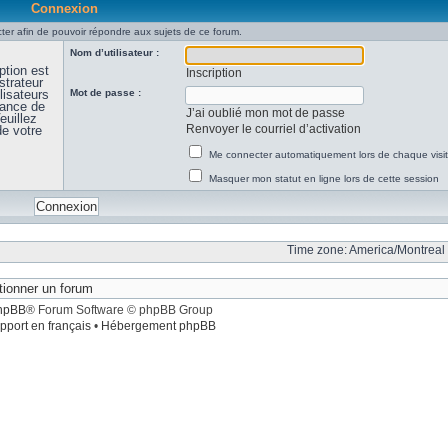
Connexion
er afin de pouvoir répondre aux sujets de ce forum.
Nom d’utilisateur :
ption est
Inscription
strateur
lisateurs
Mot de passe :
sance de
J’ai oublié mon mot de passe
euillez
Renvoyer le courriel d’activation
de votre
Me connecter automatiquement lors de chaque visi
Masquer mon statut en ligne lors de cette session
Time zone: America/Montreal 
hpBB
® Forum Software © phpBB Group
pport en français
•
Hébergement phpBB