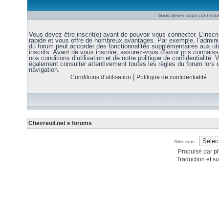
Vous devez vous connecter
Vous devez être inscrit(e) avant de pouvoir vous connecter. L’inscri
rapide et vous offre de nombreux avantages. Par exemple, l’admini
du forum peut accorder des fonctionnalités supplémentaires aux uti
inscrits. Avant de vous inscrire, assurez-vous d’avoir pris connais
nos conditions d’utilisation et de notre politique de confidentialité. V
également consulter attentivement toutes les règles du forum lors 
navigation.
|
Conditions d’utilisation
Politique de confidentialité
Chevreuil.net
»
forums
Aller vers :
Propulsé par
p
Traduction et su