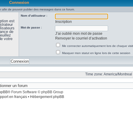
Connexion
 afin de pouvoir publier des messages dans ce forum.
Nom d’utilisateur :
ption est
Inscription
strateur
lisateurs
Mot de passe :
sance de
J’ai oublié mon mot de passe
euillez
Renvoyer le courriel d’activation
de votre
Me connecter automatiquement lors de chaque visi
Masquer mon statut en ligne lors de cette session
Time zone: America/Montreal 
hpBB
® Forum Software © phpBB Group
pport en français
•
Hébergement phpBB