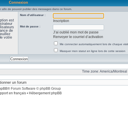
Connexion
 afin de pouvoir publier des messages dans ce forum.
Nom d’utilisateur :
ption est
Inscription
strateur
lisateurs
Mot de passe :
sance de
J’ai oublié mon mot de passe
euillez
Renvoyer le courriel d’activation
de votre
Me connecter automatiquement lors de chaque visi
Masquer mon statut en ligne lors de cette session
Time zone: America/Montreal 
hpBB
® Forum Software © phpBB Group
pport en français
•
Hébergement phpBB