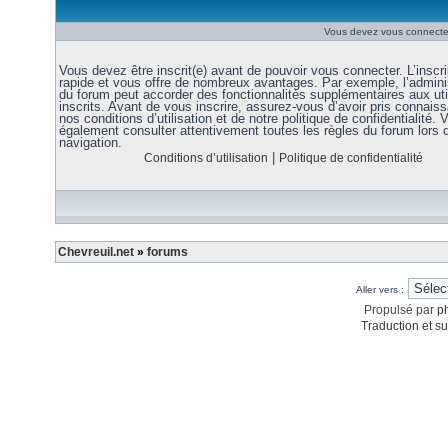
Vous devez vous connecter
Vous devez être inscrit(e) avant de pouvoir vous connecter. L’inscri
rapide et vous offre de nombreux avantages. Par exemple, l’admini
du forum peut accorder des fonctionnalités supplémentaires aux uti
inscrits. Avant de vous inscrire, assurez-vous d’avoir pris connais
nos conditions d’utilisation et de notre politique de confidentialité. V
également consulter attentivement toutes les règles du forum lors 
navigation.
|
Conditions d’utilisation
Politique de confidentialité
Chevreuil.net
»
forums
Aller vers :
Propulsé par
p
Traduction et su