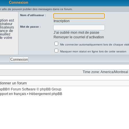
Connexion
 afin de pouvoir publier des messages dans ce forum.
Nom d’utilisateur :
ption est
Inscription
strateur
lisateurs
Mot de passe :
sance de
J’ai oublié mon mot de passe
euillez
Renvoyer le courriel d’activation
de votre
Me connecter automatiquement lors de chaque visi
Masquer mon statut en ligne lors de cette session
Time zone: America/Montreal 
hpBB
® Forum Software © phpBB Group
pport en français
•
Hébergement phpBB