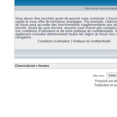
Vous devez vous connecter
Vous devez être inscrit(e) avant de pouvoir vous connecter. L’inscri
rapide et vous offre de nombreux avantages. Par exemple, l’admini
du forum peut accorder des fonctionnalités supplémentaires aux uti
inscrits. Avant de vous inscrire, assurez-vous d’avoir pris connais
nos conditions d’utilisation et de notre politique de confidentialité. V
également consulter attentivement toutes les règles du forum lors 
navigation.
|
Conditions d’utilisation
Politique de confidentialité
Chevreuil.net
»
forums
Aller vers :
Propulsé par
p
Traduction et su