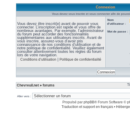
Connexion
Vous devez vous inscrire et vous connecter afin de pouvoir
Nom
Vous devez être inscrit(e) avant de pouvoir vous
d’utilisateur :
connecter. L’inscription est rapide et vous offre de
nombreux avantages. Par exemple, l’administrateur
Mot de passe :
du forum peut accorder des fonctionnalités
supplémentaires aux utilisateurs inscrits. Avant de
vous inscrire, assurez-vous d’avoir pris
connaissance de nos conditions d’utilisation et de
notre politique de confidentialité. Veuillez également
consulter attentivement toutes les règles du forum
lors de votre navigation.
|
Conditions d’utilisation
Politique de confidentialité
T
Chevreuil.net
»
forums
Aller vers :
Propulsé par
phpBB
® Forum Software © 
Traduction et support en français
•
Héberge