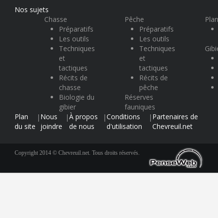
Nos sujets
Chasse
Pêche
Plan
Préparatifs
Préparatifs
Les outils
Les outils
Techniques
Techniques
Gibi
et
et
tactiques
tactiques
Récits de
Récits de
chasse
pêche
Biologie du
Réserves
gibier
fauniques
Plan
Nous
À propos
Conditions
Partenaires de
|
|
|
|
du site
joindre
de nous
d'utilisation
Chevreuil.net
Copyright 2014 © Chevreuil.net. Tous droits réservés.