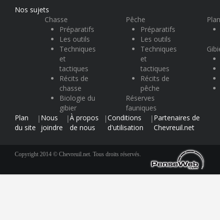
Nos sujets
Chasse
Pêche
Plan
Préparatifs
Préparatifs
Les outils
Les outils
Techniques
Techniques
Gibi
et
et
tactiques
tactiques
Récits de
Récits de
chasse
pêche
Biologie du
Réserves
gibier
fauniques
Plan
Nous
À propos
Conditions
Partenaires de
|
|
|
|
du site
joindre
de nous
d'utilisation
Chevreuil.net
Copyright 2014 © Chevreuil.net. Tous droits réservés.