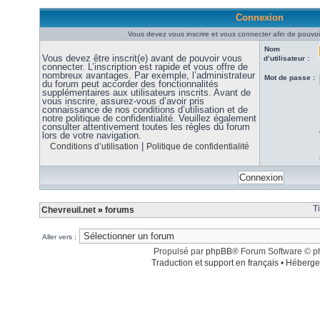
Connexion
Vous devez vous inscrire et vous connecter afin de pouvoir
Nom
Vous devez être inscrit(e) avant de pouvoir vous
d’utilisateur :
connecter. L’inscription est rapide et vous offre de
nombreux avantages. Par exemple, l’administrateur
Mot de passe :
du forum peut accorder des fonctionnalités
supplémentaires aux utilisateurs inscrits. Avant de
vous inscrire, assurez-vous d’avoir pris
connaissance de nos conditions d’utilisation et de
notre politique de confidentialité. Veuillez également
consulter attentivement toutes les règles du forum
lors de votre navigation.
|
Conditions d’utilisation
Politique de confidentialité
T
Chevreuil.net
»
forums
Aller vers :
Propulsé par
phpBB
® Forum Software © 
Traduction et support en français
•
Héberge