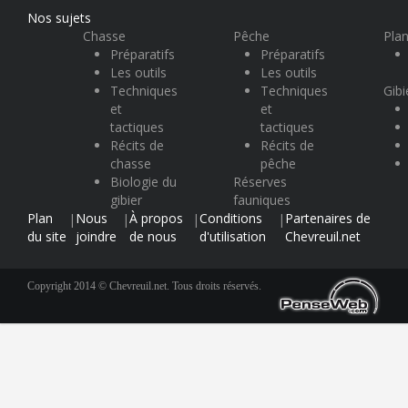
Nos sujets
Chasse
Pêche
Plan
Préparatifs
Préparatifs
Les outils
Les outils
Techniques
Techniques
Gibi
et
et
tactiques
tactiques
Récits de
Récits de
chasse
pêche
Biologie du
Réserves
gibier
fauniques
Plan
Nous
À propos
Conditions
Partenaires de
|
|
|
|
du site
joindre
de nous
d'utilisation
Chevreuil.net
Copyright 2014 © Chevreuil.net. Tous droits réservés.