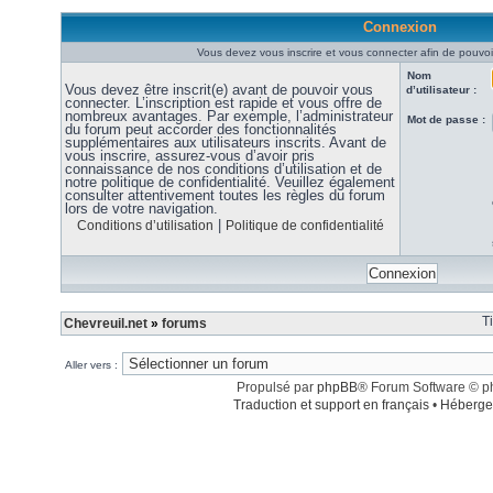
Connexion
Vous devez vous inscrire et vous connecter afin de pouvoir
Nom
Vous devez être inscrit(e) avant de pouvoir vous
d’utilisateur :
connecter. L’inscription est rapide et vous offre de
nombreux avantages. Par exemple, l’administrateur
Mot de passe :
du forum peut accorder des fonctionnalités
supplémentaires aux utilisateurs inscrits. Avant de
vous inscrire, assurez-vous d’avoir pris
connaissance de nos conditions d’utilisation et de
notre politique de confidentialité. Veuillez également
consulter attentivement toutes les règles du forum
lors de votre navigation.
|
Conditions d’utilisation
Politique de confidentialité
T
Chevreuil.net
»
forums
Aller vers :
Propulsé par
phpBB
® Forum Software © 
Traduction et support en français
•
Héberge