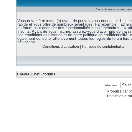
Vous devez vous inscrire e
Vous devez être inscrit(e) avant de pouvoir vous connecter. L’inscri
rapide et vous offre de nombreux avantages. Par exemple, l’admini
du forum peut accorder des fonctionnalités supplémentaires aux uti
inscrits. Avant de vous inscrire, assurez-vous d’avoir pris connais
nos conditions d’utilisation et de notre politique de confidentialité. V
également consulter attentivement toutes les règles du forum lors 
navigation.
|
Conditions d’utilisation
Politique de confidentialité
Chevreuil.net
»
forums
Aller vers :
Propulsé par
p
Traduction et su