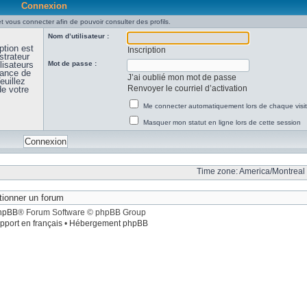
Connexion
t vous connecter afin de pouvoir consulter des profils.
Nom d’utilisateur :
ption est
Inscription
strateur
lisateurs
Mot de passe :
sance de
J’ai oublié mon mot de passe
euillez
Renvoyer le courriel d’activation
de votre
Me connecter automatiquement lors de chaque visi
Masquer mon statut en ligne lors de cette session
Time zone: America/Montreal 
hpBB
® Forum Software © phpBB Group
pport en français
•
Hébergement phpBB