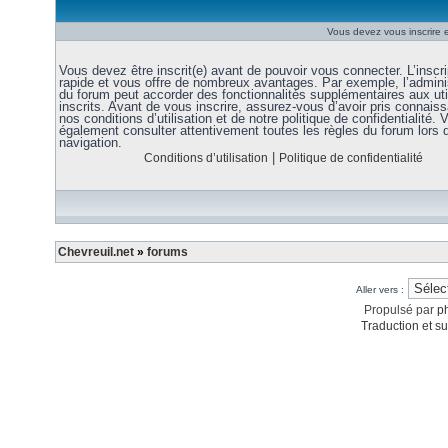
Vous devez vous inscrire e
Vous devez être inscrit(e) avant de pouvoir vous connecter. L’inscri
rapide et vous offre de nombreux avantages. Par exemple, l’admini
du forum peut accorder des fonctionnalités supplémentaires aux uti
inscrits. Avant de vous inscrire, assurez-vous d’avoir pris connais
nos conditions d’utilisation et de notre politique de confidentialité. V
également consulter attentivement toutes les règles du forum lors 
navigation.
|
Conditions d’utilisation
Politique de confidentialité
Chevreuil.net
»
forums
Aller vers :
Propulsé par
p
Traduction et su