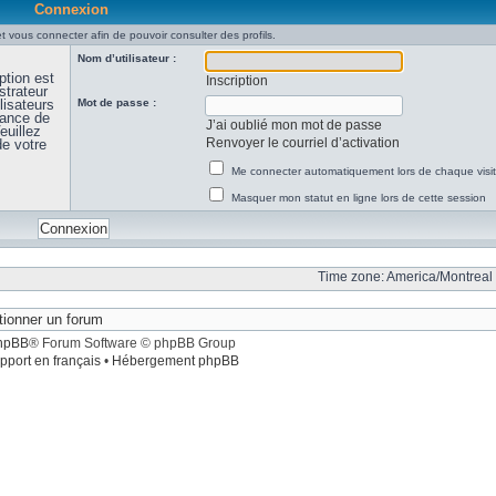
Connexion
t vous connecter afin de pouvoir consulter des profils.
Nom d’utilisateur :
ption est
Inscription
strateur
lisateurs
Mot de passe :
sance de
J’ai oublié mon mot de passe
euillez
Renvoyer le courriel d’activation
de votre
Me connecter automatiquement lors de chaque visi
Masquer mon statut en ligne lors de cette session
Time zone: America/Montreal 
hpBB
® Forum Software © phpBB Group
pport en français
•
Hébergement phpBB