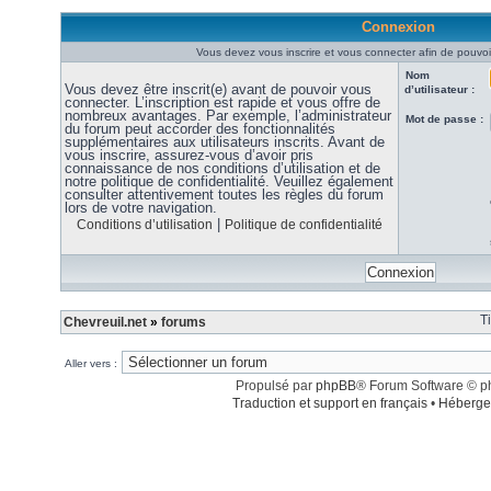
Connexion
Vous devez vous inscrire et vous connecter afin de pouvoir
Nom
Vous devez être inscrit(e) avant de pouvoir vous
d’utilisateur :
connecter. L’inscription est rapide et vous offre de
nombreux avantages. Par exemple, l’administrateur
Mot de passe :
du forum peut accorder des fonctionnalités
supplémentaires aux utilisateurs inscrits. Avant de
vous inscrire, assurez-vous d’avoir pris
connaissance de nos conditions d’utilisation et de
notre politique de confidentialité. Veuillez également
consulter attentivement toutes les règles du forum
lors de votre navigation.
|
Conditions d’utilisation
Politique de confidentialité
T
Chevreuil.net
»
forums
Aller vers :
Propulsé par
phpBB
® Forum Software © 
Traduction et support en français
•
Héberge