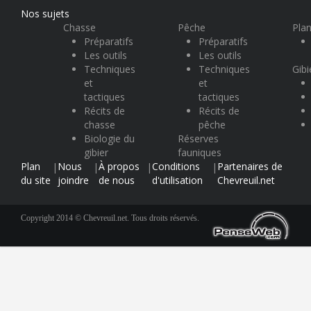
Nos sujets
Chasse
Pêche
Plan
Préparatifs
Préparatifs
Les outils
Les outils
Techniques
Techniques
Gibi
et
et
tactiques
tactiques
Récits de
Récits de
chasse
pêche
Biologie du
Réserves
gibier
fauniques
Plan
Nous
À propos
Conditions
Partenaires de
|
|
|
|
du site
joindre
de nous
d'utilisation
Chevreuil.net
Copyright 2014 © Chevreuil.net. Tous droits réservés.