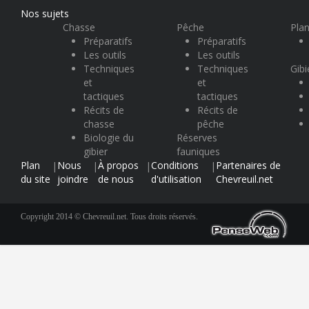
Nos sujets
Chasse
Pêche
Plan
Préparatifs
Préparatifs
Les outils
Les outils
Techniques
Techniques
Gibi
et
et
tactiques
tactiques
Récits de
Récits de
chasse
pêche
Biologie du
Réserves
gibier
fauniques
Plan
Nous
À propos
Conditions
Partenaires de
|
|
|
|
du site
joindre
de nous
d'utilisation
Chevreuil.net
Copyright 2014 © Chevreuil.net. Tous droits réservés.