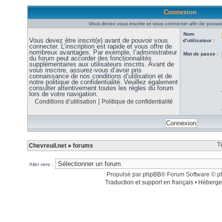
Connexion
Vous devez vous inscrire et vous connecter afin de pouvoir
Nom
Vous devez être inscrit(e) avant de pouvoir vous
d’utilisateur :
connecter. L’inscription est rapide et vous offre de
nombreux avantages. Par exemple, l’administrateur
Mot de passe :
du forum peut accorder des fonctionnalités
supplémentaires aux utilisateurs inscrits. Avant de
vous inscrire, assurez-vous d’avoir pris
connaissance de nos conditions d’utilisation et de
notre politique de confidentialité. Veuillez également
consulter attentivement toutes les règles du forum
lors de votre navigation.
|
Conditions d’utilisation
Politique de confidentialité
T
Chevreuil.net
»
forums
Aller vers :
Propulsé par
phpBB
® Forum Software © 
Traduction et support en français
•
Héberge