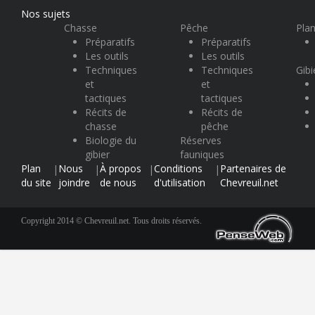
Nos sujets
Chasse
Pêche
Plan
Préparatifs
Préparatifs
Les outils
Les outils
Techniques
Techniques
Gibi
et
et
tactiques
tactiques
Récits de
Récits de
chasse
pêche
Biologie du
Réserves
gibier
fauniques
Plan
Nous
À propos
Conditions
Partenaires de
|
|
|
|
du site
joindre
de nous
d'utilisation
Chevreuil.net
Copyright 2014 © Chevreuil.net. Tous droits réservés.