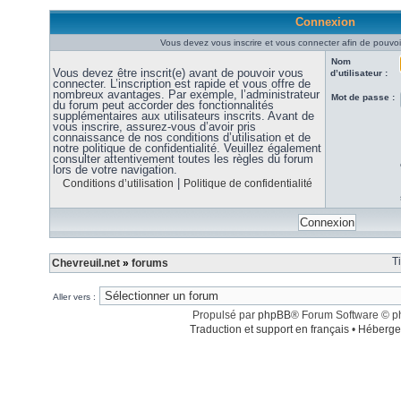
Connexion
Vous devez vous inscrire et vous connecter afin de pouvoir
Nom
Vous devez être inscrit(e) avant de pouvoir vous
d’utilisateur :
connecter. L’inscription est rapide et vous offre de
nombreux avantages. Par exemple, l’administrateur
Mot de passe :
du forum peut accorder des fonctionnalités
supplémentaires aux utilisateurs inscrits. Avant de
vous inscrire, assurez-vous d’avoir pris
connaissance de nos conditions d’utilisation et de
notre politique de confidentialité. Veuillez également
consulter attentivement toutes les règles du forum
lors de votre navigation.
|
Conditions d’utilisation
Politique de confidentialité
T
Chevreuil.net
»
forums
Aller vers :
Propulsé par
phpBB
® Forum Software © 
Traduction et support en français
•
Héberge