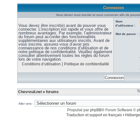
Connexion
Vous devez vous inscrire et vous connecter afin de pouvoir
Nom
Vous devez être inscrit(e) avant de pouvoir vous
d’utilisateur :
connecter. L’inscription est rapide et vous offre de
nombreux avantages. Par exemple, l’administrateur
Mot de passe :
du forum peut accorder des fonctionnalités
supplémentaires aux utilisateurs inscrits. Avant de
vous inscrire, assurez-vous d’avoir pris
connaissance de nos conditions d’utilisation et de
notre politique de confidentialité. Veuillez également
consulter attentivement toutes les règles du forum
lors de votre navigation.
|
Conditions d’utilisation
Politique de confidentialité
T
Chevreuil.net
»
forums
Aller vers :
Propulsé par
phpBB
® Forum Software © 
Traduction et support en français
•
Héberge