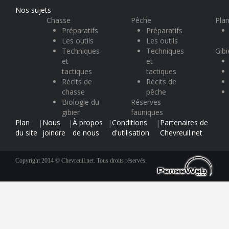
Nos sujets
Chasse
Pêche
Plan
Préparatifs
Préparatifs
Les outils
Les outils
Techniques
Techniques
Gibi
et
et
tactiques
tactiques
Récits de
Récits de
chasse
pêche
Biologie du
Réserves
gibier
fauniques
Plan
Nous
À propos
Conditions
Partenaires de
|
|
|
|
du site
joindre
de nous
d'utilisation
Chevreuil.net
Copyright 2014 © Chevreuil.net. Tous droits réservés.