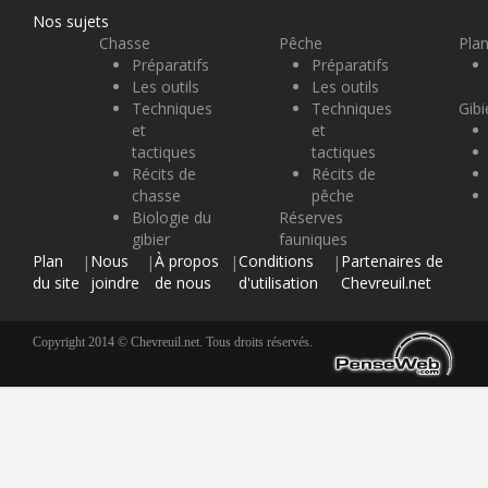
Nos sujets
Chasse
Pêche
Plan
Préparatifs
Préparatifs
Les outils
Les outils
Techniques
Techniques
Gibi
et
et
tactiques
tactiques
Récits de
Récits de
chasse
pêche
Biologie du
Réserves
gibier
fauniques
Plan
Nous
À propos
Conditions
Partenaires de
|
|
|
|
du site
joindre
de nous
d'utilisation
Chevreuil.net
Copyright 2014 © Chevreuil.net. Tous droits réservés.