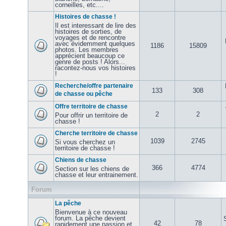
corneilles, etc....
Histoires de chasse !
Il est interessant de lire des
histoires de sorties, de
voyages et de rencontre
avec évidemment quelques
1186
15809
photos. Les membres
apprécient beaucoup ce
genre de posts ! Alors...
racontez-nous vos histoires
!
Recherche/offre partenaire
133
308
de chasse ou pêche
Offre territoire de chasse
2
2
Pour offrir un territoire de
chasse !
Cherche territoire de chasse
1039
2745
Si vous cherchez un
territoire de chasse !
Chiens de chasse
366
4774
Section sur les chiens de
chasse et leur entrainement.
Forum
La pêche
Bienvenue à ce nouveau
forum. La pêche devient
42
78
rapidement une passion et