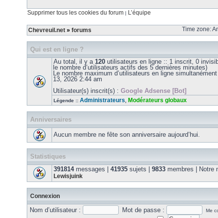
Supprimer tous les cookies du forum
L’équipe
|
Time zone: Am
Chevreuil.net
»
forums
Qui est en ligne ?
Au total, il y a
120
utilisateurs en ligne :: 1 inscrit, 0 invis
le nombre d’utilisateurs actifs des 5 dernières minutes)
Le nombre maximum d’utilisateurs en ligne simultanément
13, 2026 2:44 am
Utilisateur(s) inscrit(s) :
Google Adsense [Bot]
Administrateurs
Modérateurs globaux
Légende ::
,
Anniversaires
Aucun membre ne fête son anniversaire aujourd’hui.
Statistiques
391814
messages |
41935
sujets |
9833
membres | Notre m
Lewisjuink
Connexion
Nom d’utilisateur :
Mot de passe :
Me co