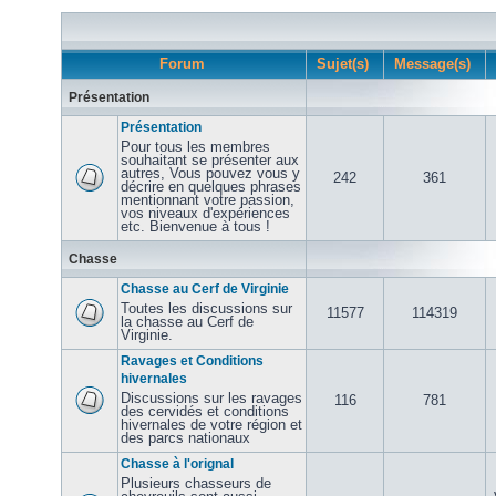
Forum
Sujet(s)
Message(s)
Présentation
Présentation
Pour tous les membres
souhaitant se présenter aux
autres, Vous pouvez vous y
242
361
décrire en quelques phrases
mentionnant votre passion,
vos niveaux d'expériences
etc. Bienvenue à tous !
Chasse
Chasse au Cerf de Virginie
Toutes les discussions sur
11577
114319
la chasse au Cerf de
Virginie.
Ravages et Conditions
hivernales
Discussions sur les ravages
116
781
des cervidés et conditions
hivernales de votre région et
des parcs nationaux
Chasse à l'orignal
Plusieurs chasseurs de