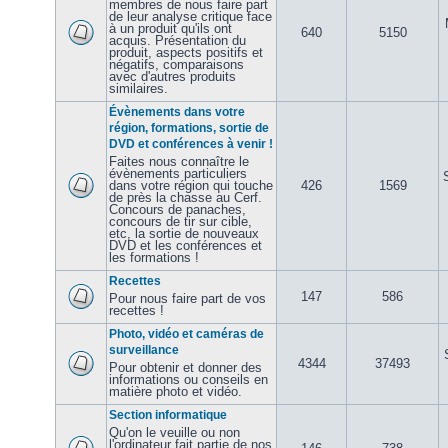
membres de nous faire part
de leur analyse critique face
à un produit qu'ils ont
640
5150
acquis. Présentation du
produit, aspects positifs et
négatifs, comparaisons
avec d'autres produits
similaires.
Évènements dans votre
région, formations, sortie de
DVD et conférences à venir !
Faites nous connaître le
évènements particuliers
dans votre région qui touche
426
1569
de près la chasse au Cerf.
Concours de panaches,
concours de tir sur cible,
etc, la sortie de nouveaux
DVD et les conférences et
les formations !
Recettes
147
586
Pour nous faire part de vos
recettes !
Photo, vidéo et caméras de
surveillance
4344
37493
Pour obtenir et donner des
informations ou conseils en
matière photo et vidéo.
Section informatique
Qu'on le veuille ou non
l'ordinateur fait partie de nos