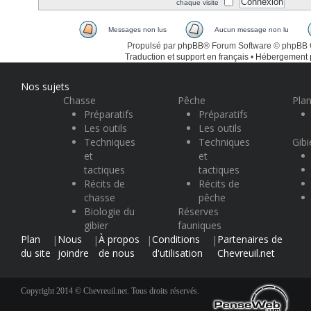
chaque visite
Messages non lus
Aucun message non lu
Propulsé par
phpBB
® Forum Software © phpBB
Traduction et support en français
•
Hébergement
Nos sujets
Chasse
Pêche
Plan
Préparatifs
Préparatifs
Les outils
Les outils
Techniques
Techniques
Gibi
et
et
tactiques
tactiques
Récits de
Récits de
chasse
pêche
Biologie du
Réserves
gibier
fauniques
Plan
Nous
À propos
Conditions
Partenaires de
|
|
|
|
du site
joindre
de nous
d'utilisation
Chevreuil.net
Copyright 2014 © Chevreuil.net. Tous droits réservés.