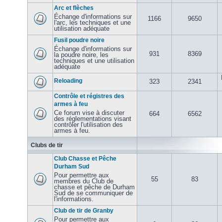
Arc et flèches
Échange d'informations sur
1166
9650
l'arc, les techniques et une
utilisation adéquate
Fusil poudre noire
Échange d'informations sur
931
8369
la poudre noire, les
techniques et une utilisation
adéquate
Reloading
323
2341
Contrôle et régistres des
armes à feu
Ce forum vise à discuter
664
6562
des réglementations visant
contrôler l'utilisation des
armes à feu.
Clubs de tir
Club Chasse et Pêche
Durham Sud
Pour permettre aux
55
83
membres du Club de
chasse et pêche de Durham
Sud de se communiquer de
l'informations.
Club de tir de Granby
Pour permettre aux