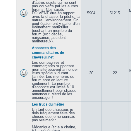
d'autres sujets qui ne sont
pas couverts par les autres
forums. Ces sujets
M
DOIVENT être en rapport
5904
51215
avec la chasse, la pêche, la
nature, l'environnement. On
peut également y parler d'un
évênement particulier
touchant un membre du
forum (ex : décès,
naissance, accident
malheureux).
Annonces des
commanditaires de
chevreuil.net
Les compagnies et
commerçants supportant
mon site peuvent annoncer
leurs spéciaux durant
20
22
l'année. Les membres du
forum sont en lecture
seulement. Le nombre
d'annonce est limité à 10
annuellement pour chaque
annonceur. Merci de les
encourager !
Les trucs du métier
En tant que chasseur, je
dois fréquement faire des
choses que je ne connais
pas vraiment :
Mécanique (scie a chaine,
VTT, génératrice,