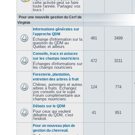
cette activité peut se faire
toute l'année. Partagez vos
trucs !
Pour une nouvelle gestion du Cerf de
Virginie
Informations générales sur
l'approche QDM
481
3499
Échange d'information sur la
question du QDM au
Québec et ailleurs.
Conseils, trucs et astuces
sur les champs nourriciers
472
3211
Échanges d'informations sur
les champs nourriciers
Foresterie, plantation,
entretien des arbres à fruit
Chênes, pommiers et autres
124
774
arbres à fruits. Échangez
vos conseils sur le sujet.
Forum complémentaire aux
champs nourriciers.
Débats sur le QDM
Pour ceux qui veulent
41
851
débattre du QDM, c'est
l'endroit.
Pour un nouveau plan de
gestion du chevreuil.