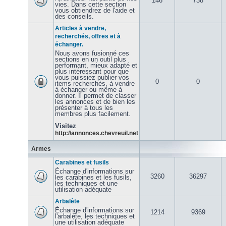
146
738
vies. Dans cette section
vous obtiendrez de l'aide et
des conseils.
Articles à vendre,
recherchés, offres et à
échanger.
Nous avons fusionné ces
sections en un outil plus
performant, mieux adapté et
plus intéressant pour que
vous puissiez publier vos
0
0
items recherchés, à vendre
à échanger ou même à
donner. Il permet de classer
les annonces et de bien les
présenter à tous les
membres plus facilement.
Visitez
http://annonces.chevreuil.net
Armes
Carabines et fusils
Échange d'informations sur
3260
36297
les carabines et les fusils,
les techniques et une
utilisation adéquate
Arbalète
Échange d'informations sur
1214
9369
l'arbalète, les techniques et
une utilisation adéquate