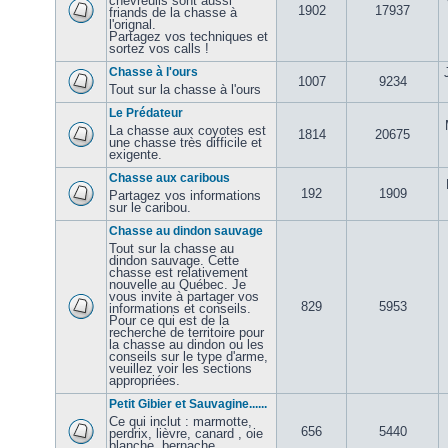
chevreuils sont aussi
1902
17937
friands de la chasse à
l'orignal.
Partagez vos techniques et
sortez vos calls !
Chasse à l'ours
1007
9234
Tout sur la chasse à l'ours
Le Prédateur
La chasse aux coyotes est
1814
20675
une chasse très difficile et
exigente.
Chasse aux caribous
192
1909
Partagez vos informations
sur le caribou.
Chasse au dindon sauvage
Tout sur la chasse au
dindon sauvage. Cette
chasse est relativement
nouvelle au Québec. Je
vous invite à partager vos
829
5953
informations et conseils.
Pour ce qui est de la
recherche de territoire pour
la chasse au dindon ou les
conseils sur le type d'arme,
veuillez voir les sections
appropriées.
Petit Gibier et Sauvagine......
Ce qui inclut : marmotte,
656
5440
perdrix, lièvre, canard , oie
blanche, bernache,