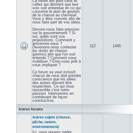
Ce forum est pour ceux et
celles qui désirent que leur
voix soit entendue en ce qui
concerne le plan de gestion
de la chasse au chevreuil.
Vous y êtes conviés afin de
nous faire part de vos idées.
Devons-nous faire pression
sur le gouvernement ? Si
oui, quels sont vos
propositions. Comment y
arriverons-nous ?
112
1445
Devenons-nous contester
les droits de chasse
(permis) afin que l'on soit
entendu ? Comment nous
mobiliser ? Etes-vous prêt à
vous impliquer ?
Ce forum se veut inclusif,
chacun de nous doit prendre
conscience que les idées
des autres doivent être
respectées. Ce qui nous
rassemble c'est notre
passion. Intervenons en
contribuant de façon
constructive.
Autres forums
Autres sujets (chasse,
pêche, nature,
environnement)
Ici, vous pouvez parler