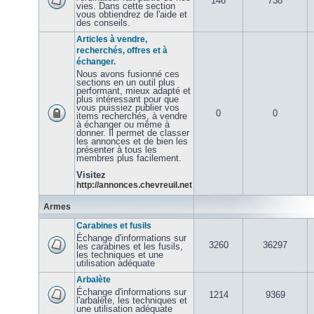
146
738
vies. Dans cette section
vous obtiendrez de l'aide et
des conseils.
Articles à vendre,
recherchés, offres et à
échanger.
Nous avons fusionné ces
sections en un outil plus
performant, mieux adapté et
plus intéressant pour que
vous puissiez publier vos
0
0
items recherchés, à vendre
à échanger ou même à
donner. Il permet de classer
les annonces et de bien les
présenter à tous les
membres plus facilement.
Visitez
http://annonces.chevreuil.net
Armes
Carabines et fusils
Échange d'informations sur
3260
36297
les carabines et les fusils,
les techniques et une
utilisation adéquate
Arbalète
Échange d'informations sur
1214
9369
l'arbalète, les techniques et
une utilisation adéquate