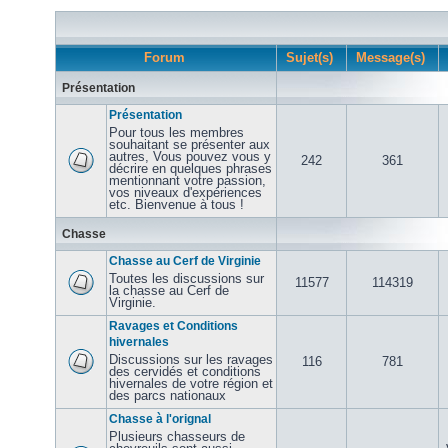
Forum
Sujet(s)
Message(s)
Présentation
Présentation
Pour tous les membres
souhaitant se présenter aux
autres, Vous pouvez vous y
242
361
décrire en quelques phrases
mentionnant votre passion,
vos niveaux d'expériences
etc. Bienvenue à tous !
Chasse
Chasse au Cerf de Virginie
Toutes les discussions sur
11577
114319
la chasse au Cerf de
Virginie.
Ravages et Conditions
hivernales
Discussions sur les ravages
116
781
des cervidés et conditions
hivernales de votre région et
des parcs nationaux
Chasse à l'orignal
Plusieurs chasseurs de