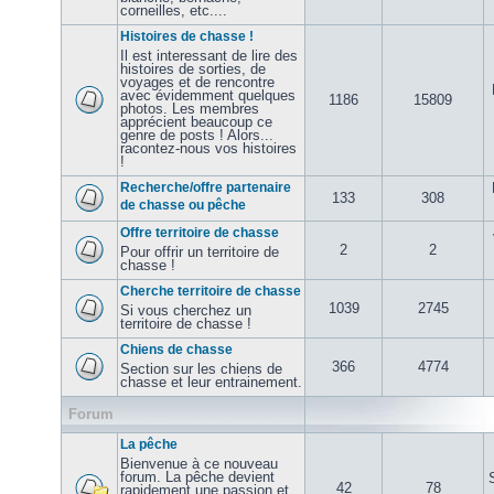
corneilles, etc....
Histoires de chasse !
Il est interessant de lire des
histoires de sorties, de
voyages et de rencontre
avec évidemment quelques
1186
15809
photos. Les membres
apprécient beaucoup ce
genre de posts ! Alors...
racontez-nous vos histoires
!
Recherche/offre partenaire
133
308
de chasse ou pêche
Offre territoire de chasse
2
2
Pour offrir un territoire de
chasse !
Cherche territoire de chasse
1039
2745
Si vous cherchez un
territoire de chasse !
Chiens de chasse
366
4774
Section sur les chiens de
chasse et leur entrainement.
Forum
La pêche
Bienvenue à ce nouveau
forum. La pêche devient
42
78
rapidement une passion et