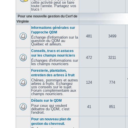
cette activité peut se faire
toute l'année. Partagez vos
trucs !
Pour une nouvelle gestion du Cerf de
Virginie
Informations générales sur
l'approche QDM
481
3499
Échange d'information sur la
question du QDM au
Québec et ailleurs.
Conseils, trucs et astuces
sur les champs nourriciers
472
3211
Échanges d'informations sur
les champs nourriciers
Foresterie, plantation,
entretien des arbres à fruit
Chênes, pommiers et autres
124
774
arbres à fruits. Échangez
vos conseils sur le sujet.
Forum complémentaire aux
champs nourriciers.
Débats sur le QDM
Pour ceux qui veulent
41
851
débattre du QDM, c'est
l'endroit.
Pour un nouveau plan de
gestion du chevreuil.