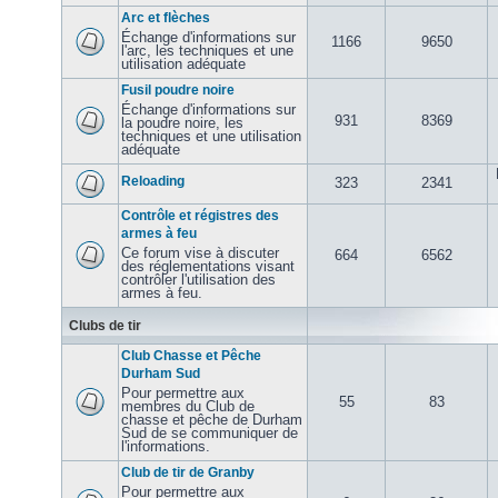
Arc et flèches
Échange d'informations sur
1166
9650
l'arc, les techniques et une
utilisation adéquate
Fusil poudre noire
Échange d'informations sur
931
8369
la poudre noire, les
techniques et une utilisation
adéquate
Reloading
323
2341
Contrôle et régistres des
armes à feu
Ce forum vise à discuter
664
6562
des réglementations visant
contrôler l'utilisation des
armes à feu.
Clubs de tir
Club Chasse et Pêche
Durham Sud
Pour permettre aux
55
83
membres du Club de
chasse et pêche de Durham
Sud de se communiquer de
l'informations.
Club de tir de Granby
Pour permettre aux