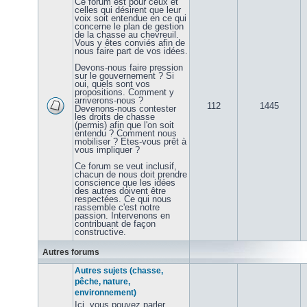
Ce forum est pour ceux et
celles qui désirent que leur
voix soit entendue en ce qui
concerne le plan de gestion
de la chasse au chevreuil.
Vous y êtes conviés afin de
nous faire part de vos idées.
Devons-nous faire pression
sur le gouvernement ? Si
oui, quels sont vos
propositions. Comment y
arriverons-nous ?
112
1445
Devenons-nous contester
les droits de chasse
(permis) afin que l'on soit
entendu ? Comment nous
mobiliser ? Etes-vous prêt à
vous impliquer ?
Ce forum se veut inclusif,
chacun de nous doit prendre
conscience que les idées
des autres doivent être
respectées. Ce qui nous
rassemble c'est notre
passion. Intervenons en
contribuant de façon
constructive.
Autres forums
Autres sujets (chasse,
pêche, nature,
environnement)
Ici, vous pouvez parler