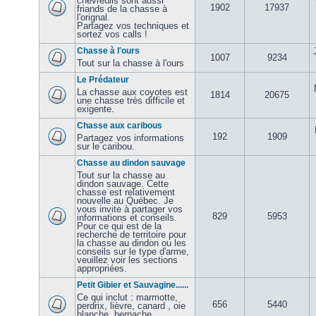
chevreuils sont aussi
1902
17937
friands de la chasse à
l'orignal.
Partagez vos techniques et
sortez vos calls !
Chasse à l'ours
1007
9234
Tout sur la chasse à l'ours
Le Prédateur
La chasse aux coyotes est
1814
20675
une chasse très difficile et
exigente.
Chasse aux caribous
192
1909
Partagez vos informations
sur le caribou.
Chasse au dindon sauvage
Tout sur la chasse au
dindon sauvage. Cette
chasse est relativement
nouvelle au Québec. Je
vous invite à partager vos
829
5953
informations et conseils.
Pour ce qui est de la
recherche de territoire pour
la chasse au dindon ou les
conseils sur le type d'arme,
veuillez voir les sections
appropriées.
Petit Gibier et Sauvagine......
Ce qui inclut : marmotte,
656
5440
perdrix, lièvre, canard , oie
blanche, bernache,