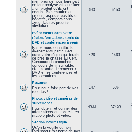
membres de nous faire part
de leur analyse critique face
à un produit qu'ils ont
640
5150
acquis. Présentation du
produit, aspects positifs et
négatifs, comparaisons
avec d'autres produits
similaires.
Évènements dans votre
région, formations, sortie de
DVD et conférences à venir !
Faites nous connaître le
évènements particuliers
dans votre région qui touche
426
1569
de près la chasse au Cerf.
Concours de panaches,
concours de tir sur cible,
etc, la sortie de nouveaux
DVD et les conférences et
les formations !
Recettes
147
586
Pour nous faire part de vos
recettes !
Photo, vidéo et caméras de
surveillance
4344
37493
Pour obtenir et donner des
informations ou conseils en
matière photo et vidéo.
Section informatique
Qu'on le veuille ou non
l'ordinateur fait partie de nos