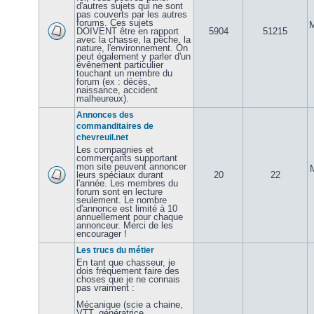
d'autres sujets qui ne sont
pas couverts par les autres
forums. Ces sujets
M
DOIVENT être en rapport
5904
51215
avec la chasse, la pêche, la
nature, l'environnement. On
peut également y parler d'un
évênement particulier
touchant un membre du
forum (ex : décès,
naissance, accident
malheureux).
Annonces des
commanditaires de
chevreuil.net
Les compagnies et
commerçants supportant
mon site peuvent annoncer
leurs spéciaux durant
20
22
l'année. Les membres du
forum sont en lecture
seulement. Le nombre
d'annonce est limité à 10
annuellement pour chaque
annonceur. Merci de les
encourager !
Les trucs du métier
En tant que chasseur, je
dois fréquement faire des
choses que je ne connais
pas vraiment :
Mécanique (scie a chaine,
VTT, génératrice,