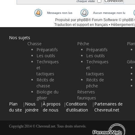
chaque visite
Messages non lus
Aucun message non lu
Propulsé par
phpBB
® Forum Software © phpBB
Traduction et support en français
•
Hébergement
Nos sujets
Chasse
Pêche
Plan
Préparatifs
Préparatifs
Les outils
Les outils
Techniques
Techniques
Gibi
et
et
tactiques
tactiques
Récits de
Récits de
chasse
pêche
Biologie du
Réserves
gibier
fauniques
Plan
Nous
À propos
Conditions
Partenaires de
|
|
|
|
du site
joindre
de nous
d'utilisation
Chevreuil.net
Copyright 2014 © Chevreuil.net. Tous droits réservés.