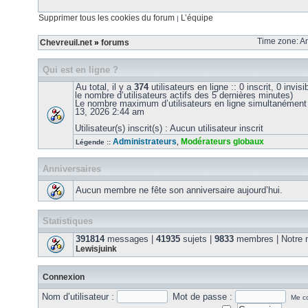
Supprimer tous les cookies du forum
L’équipe
|
Time zone: Am
Chevreuil.net
»
forums
Qui est en ligne ?
Au total, il y a
374
utilisateurs en ligne :: 0 inscrit, 0 invis
le nombre d’utilisateurs actifs des 5 dernières minutes)
Le nombre maximum d’utilisateurs en ligne simultanément
13, 2026 2:44 am
Utilisateur(s) inscrit(s) : Aucun utilisateur inscrit
Administrateurs
Modérateurs globaux
Légende ::
,
Anniversaires
Aucun membre ne fête son anniversaire aujourd’hui.
Statistiques
391814
messages |
41935
sujets |
9833
membres | Notre m
Lewisjuink
Connexion
Nom d’utilisateur :
Mot de passe :
Me co