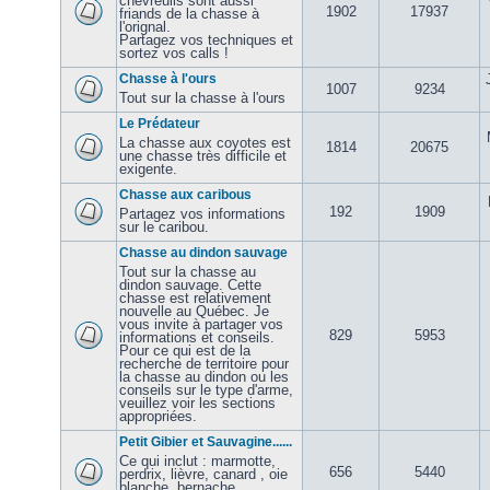
chevreuils sont aussi
1902
17937
friands de la chasse à
l'orignal.
Partagez vos techniques et
sortez vos calls !
Chasse à l'ours
1007
9234
Tout sur la chasse à l'ours
Le Prédateur
La chasse aux coyotes est
1814
20675
une chasse très difficile et
exigente.
Chasse aux caribous
192
1909
Partagez vos informations
sur le caribou.
Chasse au dindon sauvage
Tout sur la chasse au
dindon sauvage. Cette
chasse est relativement
nouvelle au Québec. Je
vous invite à partager vos
829
5953
informations et conseils.
Pour ce qui est de la
recherche de territoire pour
la chasse au dindon ou les
conseils sur le type d'arme,
veuillez voir les sections
appropriées.
Petit Gibier et Sauvagine......
Ce qui inclut : marmotte,
656
5440
perdrix, lièvre, canard , oie
blanche, bernache,