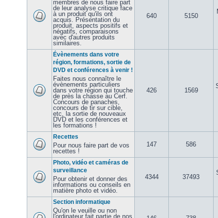
membres de nous faire part
de leur analyse critique face
à un produit qu'ils ont
640
5150
acquis. Présentation du
produit, aspects positifs et
négatifs, comparaisons
avec d'autres produits
similaires.
Évènements dans votre
région, formations, sortie de
DVD et conférences à venir !
Faites nous connaître le
évènements particuliers
dans votre région qui touche
426
1569
de près la chasse au Cerf.
Concours de panaches,
concours de tir sur cible,
etc, la sortie de nouveaux
DVD et les conférences et
les formations !
Recettes
147
586
Pour nous faire part de vos
recettes !
Photo, vidéo et caméras de
surveillance
4344
37493
Pour obtenir et donner des
informations ou conseils en
matière photo et vidéo.
Section informatique
Qu'on le veuille ou non
l'ordinateur fait partie de nos