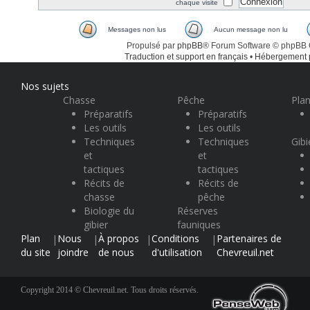
chaque visite
Messages non lus
Aucun message non lu
Propulsé par
phpBB
® Forum Software © phpBB
Traduction et support en français
•
Hébergement
Nos sujets
Chasse
Pêche
Plan
Préparatifs
Préparatifs
Les outils
Les outils
Techniques
Techniques
Gibi
et
et
tactiques
tactiques
Récits de
Récits de
chasse
pêche
Biologie du
Réserves
gibier
fauniques
Plan
Nous
À propos
Conditions
Partenaires de
|
|
|
|
du site
joindre
de nous
d'utilisation
Chevreuil.net
Copyright 2014 © Chevreuil.net. Tous droits réservés.