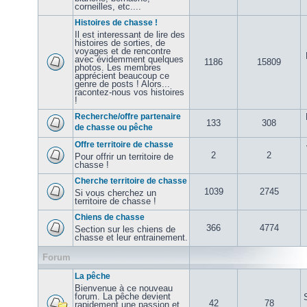
corneilles, etc....
Histoires de chasse !
Il est interessant de lire des
histoires de sorties, de
voyages et de rencontre
avec évidemment quelques
1186
15809
photos. Les membres
apprécient beaucoup ce
genre de posts ! Alors...
racontez-nous vos histoires
!
Recherche/offre partenaire
133
308
de chasse ou pêche
Offre territoire de chasse
2
2
Pour offrir un territoire de
chasse !
Cherche territoire de chasse
1039
2745
Si vous cherchez un
territoire de chasse !
Chiens de chasse
366
4774
Section sur les chiens de
chasse et leur entrainement.
Forum
La pêche
Bienvenue à ce nouveau
forum. La pêche devient
42
78
rapidement une passion et