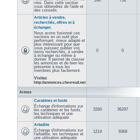
146
738
vies. Dans cette section
vous obtiendrez de l'aide et
des conseils.
Articles à vendre,
recherchés, offres et à
échanger.
Nous avons fusionné ces
sections en un outil plus
performant, mieux adapté et
plus intéressant pour que
vous puissiez publier vos
0
0
items recherchés, à vendre
à échanger ou même à
donner. Il permet de classer
les annonces et de bien les
présenter à tous les
membres plus facilement.
Visitez
http://annonces.chevreuil.net
Armes
Carabines et fusils
Échange d'informations sur
3260
36297
les carabines et les fusils,
les techniques et une
utilisation adéquate
Arbalète
Échange d'informations sur
1214
9369
l'arbalète, les techniques et
une utilisation adéquate