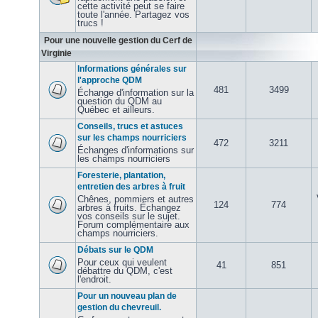
cette activité peut se faire
toute l'année. Partagez vos
trucs !
Pour une nouvelle gestion du Cerf de
Virginie
Informations générales sur
l'approche QDM
481
3499
Échange d'information sur la
question du QDM au
Québec et ailleurs.
Conseils, trucs et astuces
sur les champs nourriciers
472
3211
Échanges d'informations sur
les champs nourriciers
Foresterie, plantation,
entretien des arbres à fruit
Chênes, pommiers et autres
124
774
arbres à fruits. Échangez
vos conseils sur le sujet.
Forum complémentaire aux
champs nourriciers.
Débats sur le QDM
Pour ceux qui veulent
41
851
débattre du QDM, c'est
l'endroit.
Pour un nouveau plan de
gestion du chevreuil.