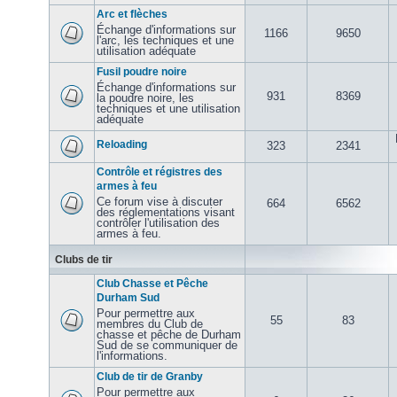
Arc et flèches
Échange d'informations sur
1166
9650
l'arc, les techniques et une
utilisation adéquate
Fusil poudre noire
Échange d'informations sur
931
8369
la poudre noire, les
techniques et une utilisation
adéquate
Reloading
323
2341
Contrôle et régistres des
armes à feu
Ce forum vise à discuter
664
6562
des réglementations visant
contrôler l'utilisation des
armes à feu.
Clubs de tir
Club Chasse et Pêche
Durham Sud
Pour permettre aux
55
83
membres du Club de
chasse et pêche de Durham
Sud de se communiquer de
l'informations.
Club de tir de Granby
Pour permettre aux