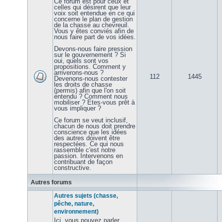
Ce forum est pour ceux et
celles qui désirent que leur
voix soit entendue en ce qui
concerne le plan de gestion
de la chasse au chevreuil.
Vous y êtes conviés afin de
nous faire part de vos idées.
Devons-nous faire pression
sur le gouvernement ? Si
oui, quels sont vos
propositions. Comment y
arriverons-nous ?
112
1445
Devenons-nous contester
les droits de chasse
(permis) afin que l'on soit
entendu ? Comment nous
mobiliser ? Etes-vous prêt à
vous impliquer ?
Ce forum se veut inclusif,
chacun de nous doit prendre
conscience que les idées
des autres doivent être
respectées. Ce qui nous
rassemble c'est notre
passion. Intervenons en
contribuant de façon
constructive.
Autres forums
Autres sujets (chasse,
pêche, nature,
environnement)
Ici, vous pouvez parler