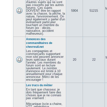
d'autres sujets qui ne sont
pas couverts par les autres
forums. Ces sujets
M
DOIVENT être en rapport
5904
51215
avec la chasse, la pêche, la
nature, l'environnement. On
peut également y parler d'un
évênement particulier
touchant un membre du
forum (ex : décès,
naissance, accident
malheureux).
Annonces des
commanditaires de
chevreuil.net
Les compagnies et
commerçants supportant
mon site peuvent annoncer
leurs spéciaux durant
20
22
l'année. Les membres du
forum sont en lecture
seulement. Le nombre
d'annonce est limité à 10
annuellement pour chaque
annonceur. Merci de les
encourager !
Les trucs du métier
En tant que chasseur, je
dois fréquement faire des
choses que je ne connais
pas vraiment :
Mécanique (scie a chaine,
VTT, génératrice,