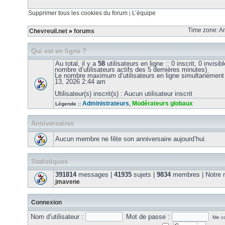
Supprimer tous les cookies du forum
L’équipe
|
Time zone: Am
Chevreuil.net
»
forums
Qui est en ligne ?
Au total, il y a
58
utilisateurs en ligne :: 0 inscrit, 0 invisib
nombre d’utilisateurs actifs des 5 dernières minutes)
Le nombre maximum d’utilisateurs en ligne simultanément
13, 2026 2:44 am
Utilisateur(s) inscrit(s) : Aucun utilisateur inscrit
Administrateurs
Modérateurs globaux
Légende ::
,
Anniversaires
Aucun membre ne fête son anniversaire aujourd’hui.
Statistiques
391814
messages |
41935
sujets |
9834
membres | Notre m
jmavene
Connexion
Nom d’utilisateur :
Mot de passe :
Me co