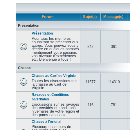
Forum
Sujet(s)
Message(s)
Présentation
Présentation
Pour tous les membres
souhaitant se présenter aux
autres, Vous pouvez vous y
242
361
décrire en quelques phrases
mentionnant votre passion,
vos niveaux d'expériences
etc. Bienvenue à tous !
Chasse
Chasse au Cerf de Virginie
Toutes les discussions sur
11577
114319
la chasse au Cerf de
Virginie.
Ravages et Conditions
hivernales
Discussions sur les ravages
116
781
des cervidés et conditions
hivernales de votre région et
des parcs nationaux
Chasse à l'orignal
Plusieurs chasseurs de