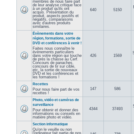
membres de nous faire part
de leur analyse critique face
à un produit qu'ils ont
640
5150
acquis. Présentation du
produit, aspects positifs et
négatifs, comparaisons
avec d'autres produits
similaires.
Évènements dans votre
région, formations, sortie de
DVD et conférences à venir !
Faites nous connaître le
évènements particuliers
dans votre région qui touche
426
1569
de près la chasse au Cerf.
Concours de panaches,
concours de tir sur cible,
etc, la sortie de nouveaux
DVD et les conférences et
les formations !
Recettes
147
586
Pour nous faire part de vos
recettes !
Photo, vidéo et caméras de
surveillance
4344
37493
Pour obtenir et donner des
informations ou conseils en
matière photo et vidéo.
Section informatique
Qu'on le veuille ou non
l'ordinateur fait partie de nos