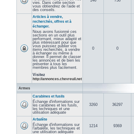
146
738
vies. Dans cette section
vous obtiendrez de l'aide et
des conseils.
Articles à vendre,
recherchés, offres et à
échanger.
Nous avons fusionné ces
sections en un outil plus
performant, mieux adapté et
plus intéressant pour que
vous puissiez publier vos
0
0
items recherchés, à vendre
à échanger ou même à
donner. Il permet de classer
les annonces et de bien les
présenter à tous les
membres plus facilement.
Visitez
http://annonces.chevreuil.net
Armes
Carabines et fusils
Échange d'informations sur
3260
36297
les carabines et les fusils,
les techniques et une
utilisation adéquate
Arbalète
Échange d'informations sur
1214
9369
l'arbalète, les techniques et
une utilisation adéquate