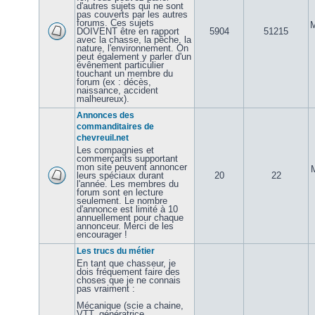
d'autres sujets qui ne sont
pas couverts par les autres
forums. Ces sujets
M
DOIVENT être en rapport
5904
51215
avec la chasse, la pêche, la
nature, l'environnement. On
peut également y parler d'un
évênement particulier
touchant un membre du
forum (ex : décès,
naissance, accident
malheureux).
Annonces des
commanditaires de
chevreuil.net
Les compagnies et
commerçants supportant
mon site peuvent annoncer
leurs spéciaux durant
20
22
l'année. Les membres du
forum sont en lecture
seulement. Le nombre
d'annonce est limité à 10
annuellement pour chaque
annonceur. Merci de les
encourager !
Les trucs du métier
En tant que chasseur, je
dois fréquement faire des
choses que je ne connais
pas vraiment :
Mécanique (scie a chaine,
VTT, génératrice,