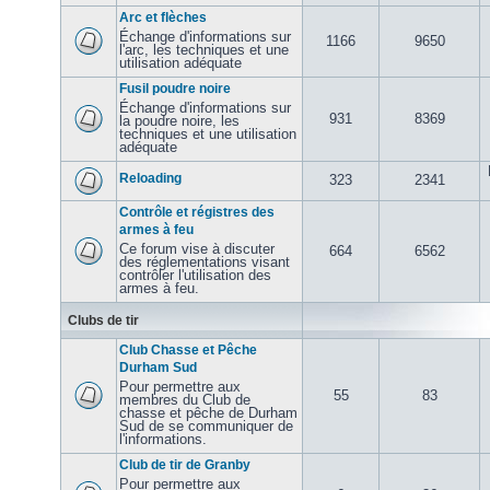
Arc et flèches
Échange d'informations sur
1166
9650
l'arc, les techniques et une
utilisation adéquate
Fusil poudre noire
Échange d'informations sur
931
8369
la poudre noire, les
techniques et une utilisation
adéquate
Reloading
323
2341
Contrôle et régistres des
armes à feu
Ce forum vise à discuter
664
6562
des réglementations visant
contrôler l'utilisation des
armes à feu.
Clubs de tir
Club Chasse et Pêche
Durham Sud
Pour permettre aux
55
83
membres du Club de
chasse et pêche de Durham
Sud de se communiquer de
l'informations.
Club de tir de Granby
Pour permettre aux