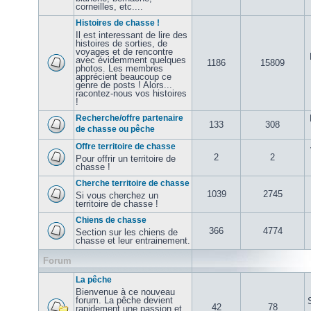
corneilles, etc....
Histoires de chasse !
Il est interessant de lire des
histoires de sorties, de
voyages et de rencontre
avec évidemment quelques
1186
15809
photos. Les membres
apprécient beaucoup ce
genre de posts ! Alors...
racontez-nous vos histoires
!
Recherche/offre partenaire
133
308
de chasse ou pêche
Offre territoire de chasse
2
2
Pour offrir un territoire de
chasse !
Cherche territoire de chasse
1039
2745
Si vous cherchez un
territoire de chasse !
Chiens de chasse
366
4774
Section sur les chiens de
chasse et leur entrainement.
Forum
La pêche
Bienvenue à ce nouveau
forum. La pêche devient
42
78
rapidement une passion et