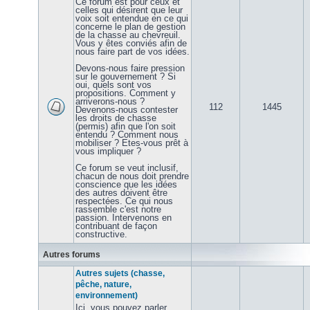
Ce forum est pour ceux et
celles qui désirent que leur
voix soit entendue en ce qui
concerne le plan de gestion
de la chasse au chevreuil.
Vous y êtes conviés afin de
nous faire part de vos idées.
Devons-nous faire pression
sur le gouvernement ? Si
oui, quels sont vos
propositions. Comment y
arriverons-nous ?
112
1445
Devenons-nous contester
les droits de chasse
(permis) afin que l'on soit
entendu ? Comment nous
mobiliser ? Etes-vous prêt à
vous impliquer ?
Ce forum se veut inclusif,
chacun de nous doit prendre
conscience que les idées
des autres doivent être
respectées. Ce qui nous
rassemble c'est notre
passion. Intervenons en
contribuant de façon
constructive.
Autres forums
Autres sujets (chasse,
pêche, nature,
environnement)
Ici, vous pouvez parler