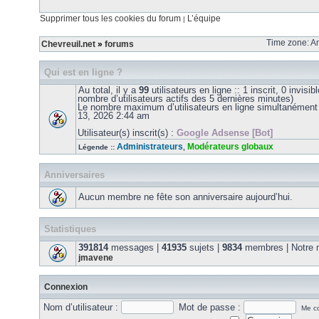
Supprimer tous les cookies du forum
L’équipe
|
Time zone: Am
Chevreuil.net
»
forums
Qui est en ligne ?
Au total, il y a
99
utilisateurs en ligne :: 1 inscrit, 0 invisib
nombre d’utilisateurs actifs des 5 dernières minutes)
Le nombre maximum d’utilisateurs en ligne simultanément
13, 2026 2:44 am
Utilisateur(s) inscrit(s) :
Google Adsense [Bot]
Administrateurs
Modérateurs globaux
Légende ::
,
Anniversaires
Aucun membre ne fête son anniversaire aujourd’hui.
Statistiques
391814
messages |
41935
sujets |
9834
membres | Notre m
jmavene
Connexion
Nom d’utilisateur :
Mot de passe :
Me co