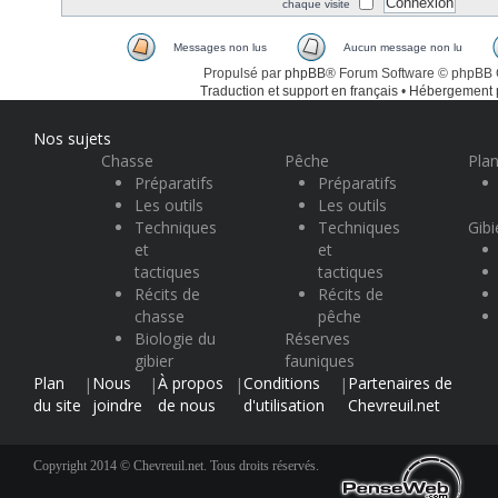
chaque visite
Messages non lus
Aucun message non lu
Propulsé par
phpBB
® Forum Software © phpBB
Traduction et support en français
•
Hébergement
Nos sujets
Chasse
Pêche
Plan
Préparatifs
Préparatifs
Les outils
Les outils
Techniques
Techniques
Gibi
et
et
tactiques
tactiques
Récits de
Récits de
chasse
pêche
Biologie du
Réserves
gibier
fauniques
Plan
Nous
À propos
Conditions
Partenaires de
|
|
|
|
du site
joindre
de nous
d'utilisation
Chevreuil.net
Copyright 2014 © Chevreuil.net. Tous droits réservés.