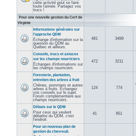
cette activité peut se faire
toute l'année. Partagez vos
trucs !
Pour une nouvelle gestion du Cerf de
Virginie
Informations générales sur
l'approche QDM
481
3499
Échange d'information sur la
question du QDM au
Québec et ailleurs.
Conseils, trucs et astuces
sur les champs nourriciers
472
3211
Échanges d'informations sur
les champs nourriciers
Foresterie, plantation,
entretien des arbres à fruit
Chênes, pommiers et autres
124
774
arbres à fruits. Échangez
vos conseils sur le sujet.
Forum complémentaire aux
champs nourriciers.
Débats sur le QDM
Pour ceux qui veulent
41
851
débattre du QDM, c'est
l'endroit.
Pour un nouveau plan de
gestion du chevreuil.