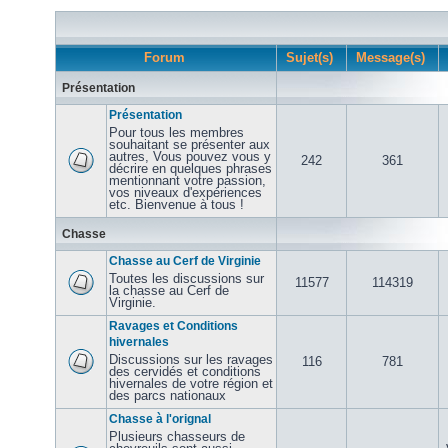
Forum
Sujet(s)
Message(s)
Présentation
Présentation
Pour tous les membres
souhaitant se présenter aux
autres, Vous pouvez vous y
242
361
décrire en quelques phrases
mentionnant votre passion,
vos niveaux d'expériences
etc. Bienvenue à tous !
Chasse
Chasse au Cerf de Virginie
Toutes les discussions sur
11577
114319
la chasse au Cerf de
Virginie.
Ravages et Conditions
hivernales
Discussions sur les ravages
116
781
des cervidés et conditions
hivernales de votre région et
des parcs nationaux
Chasse à l'orignal
Plusieurs chasseurs de