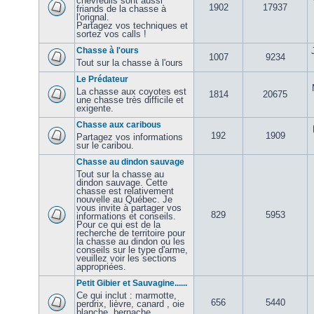
chevreuils sont aussi
1902
17937
friands de la chasse à
l'orignal.
Partagez vos techniques et
sortez vos calls !
Chasse à l'ours
1007
9234
Tout sur la chasse à l'ours
Le Prédateur
La chasse aux coyotes est
1814
20675
une chasse très difficile et
exigente.
Chasse aux caribous
192
1909
Partagez vos informations
sur le caribou.
Chasse au dindon sauvage
Tout sur la chasse au
dindon sauvage. Cette
chasse est relativement
nouvelle au Québec. Je
vous invite à partager vos
829
5953
informations et conseils.
Pour ce qui est de la
recherche de territoire pour
la chasse au dindon ou les
conseils sur le type d'arme,
veuillez voir les sections
appropriées.
Petit Gibier et Sauvagine......
Ce qui inclut : marmotte,
656
5440
perdrix, lièvre, canard , oie
blanche, bernache,