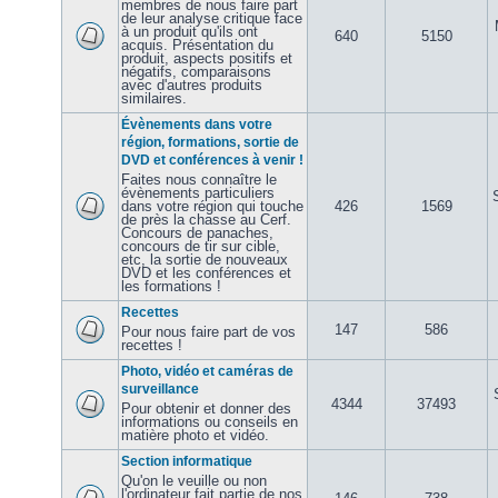
membres de nous faire part
de leur analyse critique face
à un produit qu'ils ont
640
5150
acquis. Présentation du
produit, aspects positifs et
négatifs, comparaisons
avec d'autres produits
similaires.
Évènements dans votre
région, formations, sortie de
DVD et conférences à venir !
Faites nous connaître le
évènements particuliers
dans votre région qui touche
426
1569
de près la chasse au Cerf.
Concours de panaches,
concours de tir sur cible,
etc, la sortie de nouveaux
DVD et les conférences et
les formations !
Recettes
147
586
Pour nous faire part de vos
recettes !
Photo, vidéo et caméras de
surveillance
4344
37493
Pour obtenir et donner des
informations ou conseils en
matière photo et vidéo.
Section informatique
Qu'on le veuille ou non
l'ordinateur fait partie de nos