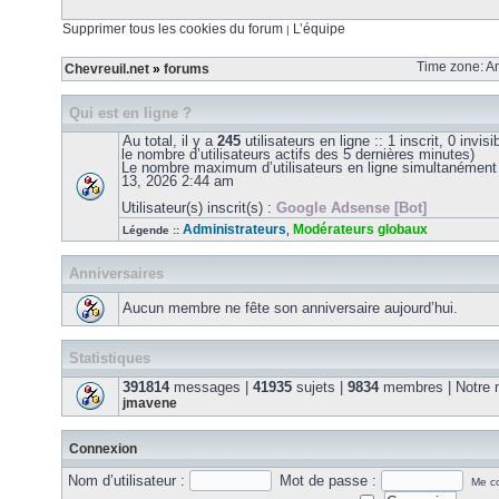
Supprimer tous les cookies du forum
L’équipe
|
Time zone: Am
Chevreuil.net
»
forums
Qui est en ligne ?
Au total, il y a
245
utilisateurs en ligne :: 1 inscrit, 0 invis
le nombre d’utilisateurs actifs des 5 dernières minutes)
Le nombre maximum d’utilisateurs en ligne simultanément
13, 2026 2:44 am
Utilisateur(s) inscrit(s) :
Google Adsense [Bot]
Administrateurs
Modérateurs globaux
Légende ::
,
Anniversaires
Aucun membre ne fête son anniversaire aujourd’hui.
Statistiques
391814
messages |
41935
sujets |
9834
membres | Notre m
jmavene
Connexion
Nom d’utilisateur :
Mot de passe :
Me co