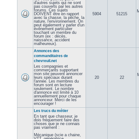
d'autres sujets qui ne sont
pas couverts par les autres
forums. Ces sujets
M
DOIVENT être en rapport
5904
51215
avec la chasse, la pêche, la
nature, l'environnement. On
peut également y parler d'un
évênement particulier
touchant un membre du
forum (ex : décès,
naissance, accident
malheureux).
Annonces des
commanditaires de
chevreuil.net
Les compagnies et
commerçants supportant
mon site peuvent annoncer
leurs spéciaux durant
20
22
l'année. Les membres du
forum sont en lecture
seulement. Le nombre
d'annonce est limité à 10
annuellement pour chaque
annonceur. Merci de les
encourager !
Les trucs du métier
En tant que chasseur, je
dois fréquement faire des
choses que je ne connais
pas vraiment :
Mécanique (scie a chaine,
VTT, génératrice,