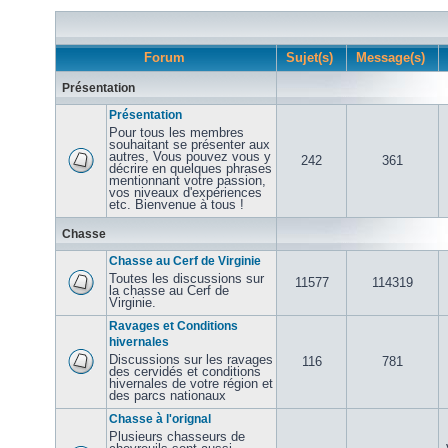
Forum
Sujet(s)
Message(s)
Présentation
Présentation
Pour tous les membres
souhaitant se présenter aux
autres, Vous pouvez vous y
242
361
décrire en quelques phrases
mentionnant votre passion,
vos niveaux d'expériences
etc. Bienvenue à tous !
Chasse
Chasse au Cerf de Virginie
Toutes les discussions sur
11577
114319
la chasse au Cerf de
Virginie.
Ravages et Conditions
hivernales
Discussions sur les ravages
116
781
des cervidés et conditions
hivernales de votre région et
des parcs nationaux
Chasse à l'orignal
Plusieurs chasseurs de