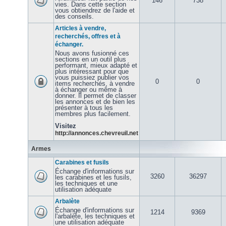
146
738
vies. Dans cette section
vous obtiendrez de l'aide et
des conseils.
Articles à vendre,
recherchés, offres et à
échanger.
Nous avons fusionné ces
sections en un outil plus
performant, mieux adapté et
plus intéressant pour que
vous puissiez publier vos
0
0
items recherchés, à vendre
à échanger ou même à
donner. Il permet de classer
les annonces et de bien les
présenter à tous les
membres plus facilement.
Visitez
http://annonces.chevreuil.net
Armes
Carabines et fusils
Échange d'informations sur
3260
36297
les carabines et les fusils,
les techniques et une
utilisation adéquate
Arbalète
Échange d'informations sur
1214
9369
l'arbalète, les techniques et
une utilisation adéquate