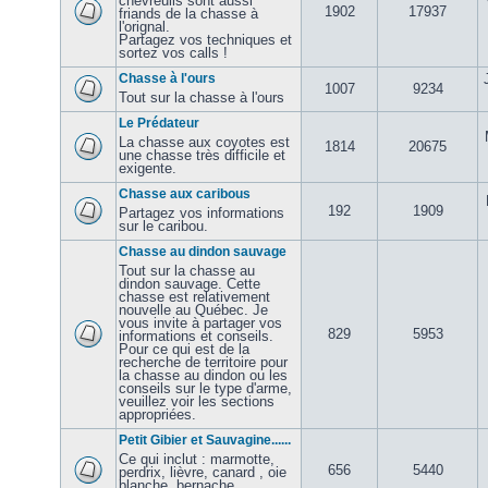
chevreuils sont aussi
1902
17937
friands de la chasse à
l'orignal.
Partagez vos techniques et
sortez vos calls !
Chasse à l'ours
1007
9234
Tout sur la chasse à l'ours
Le Prédateur
La chasse aux coyotes est
1814
20675
une chasse très difficile et
exigente.
Chasse aux caribous
192
1909
Partagez vos informations
sur le caribou.
Chasse au dindon sauvage
Tout sur la chasse au
dindon sauvage. Cette
chasse est relativement
nouvelle au Québec. Je
vous invite à partager vos
829
5953
informations et conseils.
Pour ce qui est de la
recherche de territoire pour
la chasse au dindon ou les
conseils sur le type d'arme,
veuillez voir les sections
appropriées.
Petit Gibier et Sauvagine......
Ce qui inclut : marmotte,
656
5440
perdrix, lièvre, canard , oie
blanche, bernache,