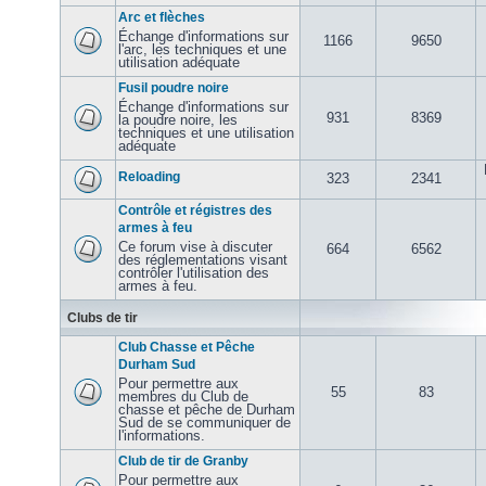
Arc et flèches
Échange d'informations sur
1166
9650
l'arc, les techniques et une
utilisation adéquate
Fusil poudre noire
Échange d'informations sur
931
8369
la poudre noire, les
techniques et une utilisation
adéquate
Reloading
323
2341
Contrôle et régistres des
armes à feu
Ce forum vise à discuter
664
6562
des réglementations visant
contrôler l'utilisation des
armes à feu.
Clubs de tir
Club Chasse et Pêche
Durham Sud
Pour permettre aux
55
83
membres du Club de
chasse et pêche de Durham
Sud de se communiquer de
l'informations.
Club de tir de Granby
Pour permettre aux