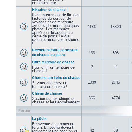
corneilles, etc....
Histoires de chasse !
Il est interessant de lire des
histoires de sorties, de
voyages et de rencontre
avec évidemment quelques
1186
15809
photos. Les membres
apprécient beaucoup ce
genre de posts ! Alors...
racontez-nous vos histoires
!
Recherche/offre partenaire
133
308
de chasse ou pêche
Offre territoire de chasse
2
2
Pour offrir un territoire de
chasse !
Cherche territoire de chasse
1039
2745
Si vous cherchez un
territoire de chasse !
Chiens de chasse
366
4774
Section sur les chiens de
chasse et leur entrainement.
Forum
La pêche
Bienvenue à ce nouveau
forum. La pêche devient
42
78
rapidement une passion et