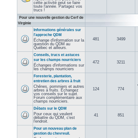
cette activité peut se faire
toute l'année. Partagez vos
trucs !
Pour une nouvelle gestion du Cerf de
Virginie
Informations générales sur
l'approche QDM
481
3499
Échange d'information sur la
question du QDM au
Québec et ailleurs.
Conseils, trucs et astuces
sur les champs nourriciers
472
3211
Échanges d'informations sur
les champs nourriciers
Foresterie, plantation,
entretien des arbres à fruit
Chênes, pommiers et autres
124
774
arbres à fruits. Échangez
vos conseils sur le sujet.
Forum complémentaire aux
champs nourriciers.
Débats sur le QDM
Pour ceux qui veulent
41
851
débattre du QDM, c'est
l'endroit.
Pour un nouveau plan de
gestion du chevreuil.