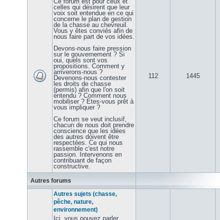
Ce forum est pour ceux et
celles qui désirent que leur
voix soit entendue en ce qui
concerne le plan de gestion
de la chasse au chevreuil.
Vous y êtes conviés afin de
nous faire part de vos idées.
Devons-nous faire pression
sur le gouvernement ? Si
oui, quels sont vos
propositions. Comment y
arriverons-nous ?
112
1445
Devenons-nous contester
les droits de chasse
(permis) afin que l'on soit
entendu ? Comment nous
mobiliser ? Etes-vous prêt à
vous impliquer ?
Ce forum se veut inclusif,
chacun de nous doit prendre
conscience que les idées
des autres doivent être
respectées. Ce qui nous
rassemble c'est notre
passion. Intervenons en
contribuant de façon
constructive.
Autres forums
Autres sujets (chasse,
pêche, nature,
environnement)
Ici, vous pouvez parler