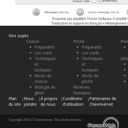
chaque visite
Messages non lus
Aucun message non lu
Propulsé par
phpBB
® Forum Software © phpBB
Traduction et support en français
•
Hébergement
Nos sujets
Chasse
Pêche
Plan
Préparatifs
Préparatifs
Les outils
Les outils
Techniques
Techniques
Gibi
et
et
tactiques
tactiques
Récits de
Récits de
chasse
pêche
Biologie du
Réserves
gibier
fauniques
Plan
Nous
À propos
Conditions
Partenaires de
|
|
|
|
du site
joindre
de nous
d'utilisation
Chevreuil.net
Copyright 2014 © Chevreuil.net. Tous droits réservés.