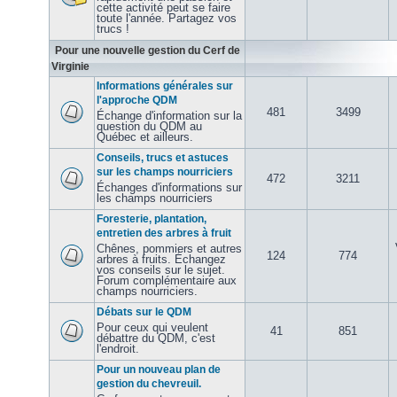
cette activité peut se faire
toute l'année. Partagez vos
trucs !
Pour une nouvelle gestion du Cerf de
Virginie
Informations générales sur
l'approche QDM
481
3499
Échange d'information sur la
question du QDM au
Québec et ailleurs.
Conseils, trucs et astuces
sur les champs nourriciers
472
3211
Échanges d'informations sur
les champs nourriciers
Foresterie, plantation,
entretien des arbres à fruit
Chênes, pommiers et autres
124
774
arbres à fruits. Échangez
vos conseils sur le sujet.
Forum complémentaire aux
champs nourriciers.
Débats sur le QDM
Pour ceux qui veulent
41
851
débattre du QDM, c'est
l'endroit.
Pour un nouveau plan de
gestion du chevreuil.