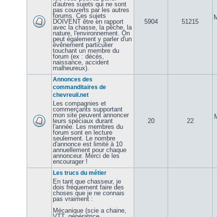
d'autres sujets qui ne sont
pas couverts par les autres
forums. Ces sujets
M
DOIVENT être en rapport
5904
51215
avec la chasse, la pêche, la
nature, l'environnement. On
peut également y parler d'un
évênement particulier
touchant un membre du
forum (ex : décès,
naissance, accident
malheureux).
Annonces des
commanditaires de
chevreuil.net
Les compagnies et
commerçants supportant
mon site peuvent annoncer
leurs spéciaux durant
20
22
l'année. Les membres du
forum sont en lecture
seulement. Le nombre
d'annonce est limité à 10
annuellement pour chaque
annonceur. Merci de les
encourager !
Les trucs du métier
En tant que chasseur, je
dois fréquement faire des
choses que je ne connais
pas vraiment :
Mécanique (scie a chaine,
VTT, génératrice,