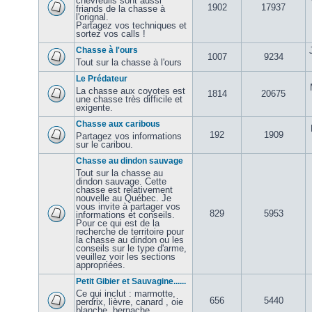
chevreuils sont aussi
1902
17937
friands de la chasse à
l'orignal.
Partagez vos techniques et
sortez vos calls !
Chasse à l'ours
1007
9234
Tout sur la chasse à l'ours
Le Prédateur
La chasse aux coyotes est
1814
20675
une chasse très difficile et
exigente.
Chasse aux caribous
192
1909
Partagez vos informations
sur le caribou.
Chasse au dindon sauvage
Tout sur la chasse au
dindon sauvage. Cette
chasse est relativement
nouvelle au Québec. Je
vous invite à partager vos
829
5953
informations et conseils.
Pour ce qui est de la
recherche de territoire pour
la chasse au dindon ou les
conseils sur le type d'arme,
veuillez voir les sections
appropriées.
Petit Gibier et Sauvagine......
Ce qui inclut : marmotte,
656
5440
perdrix, lièvre, canard , oie
blanche, bernache,