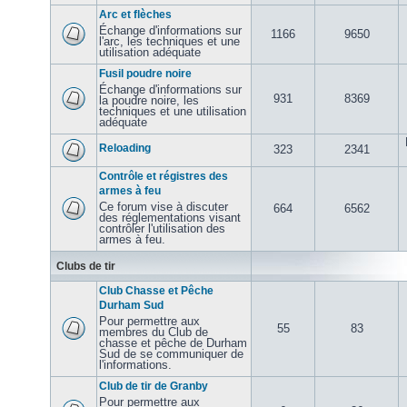
Arc et flèches
Échange d'informations sur
1166
9650
l'arc, les techniques et une
utilisation adéquate
Fusil poudre noire
Échange d'informations sur
931
8369
la poudre noire, les
techniques et une utilisation
adéquate
Reloading
323
2341
Contrôle et régistres des
armes à feu
Ce forum vise à discuter
664
6562
des réglementations visant
contrôler l'utilisation des
armes à feu.
Clubs de tir
Club Chasse et Pêche
Durham Sud
Pour permettre aux
55
83
membres du Club de
chasse et pêche de Durham
Sud de se communiquer de
l'informations.
Club de tir de Granby
Pour permettre aux