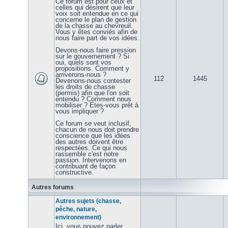
Ce forum est pour ceux et
celles qui désirent que leur
voix soit entendue en ce qui
concerne le plan de gestion
de la chasse au chevreuil.
Vous y êtes conviés afin de
nous faire part de vos idées.
Devons-nous faire pression
sur le gouvernement ? Si
oui, quels sont vos
propositions. Comment y
arriverons-nous ?
112
1445
Devenons-nous contester
les droits de chasse
(permis) afin que l'on soit
entendu ? Comment nous
mobiliser ? Etes-vous prêt à
vous impliquer ?
Ce forum se veut inclusif,
chacun de nous doit prendre
conscience que les idées
des autres doivent être
respectées. Ce qui nous
rassemble c'est notre
passion. Intervenons en
contribuant de façon
constructive.
Autres forums
Autres sujets (chasse,
pêche, nature,
environnement)
Ici, vous pouvez parler