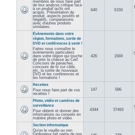
membres de nous faire part
de leur analyse critique face
à un produit qu'ils ont
640
5150
acquis. Présentation du
produit, aspects positifs et
négatifs, comparaisons
avec d'autres produits
similaires.
Évènements dans votre
région, formations, sortie de
DVD et conférences à venir !
Faites nous connaître le
évènements particuliers
dans votre région qui touche
426
1569
de près la chasse au Cerf.
Concours de panaches,
concours de tir sur cible,
etc, la sortie de nouveaux
DVD et les conférences et
les formations !
Recettes
147
586
Pour nous faire part de vos
recettes !
Photo, vidéo et caméras de
surveillance
4344
37493
Pour obtenir et donner des
informations ou conseils en
matière photo et vidéo.
Section informatique
Qu'on le veuille ou non
l'ordinateur fait partie de nos