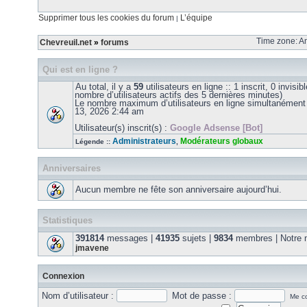
Supprimer tous les cookies du forum
L’équipe
|
Time zone: Am
Chevreuil.net
»
forums
Qui est en ligne ?
Au total, il y a
59
utilisateurs en ligne :: 1 inscrit, 0 invisib
nombre d’utilisateurs actifs des 5 dernières minutes)
Le nombre maximum d’utilisateurs en ligne simultanément
13, 2026 2:44 am
Utilisateur(s) inscrit(s) :
Google Adsense [Bot]
Administrateurs
Modérateurs globaux
Légende ::
,
Anniversaires
Aucun membre ne fête son anniversaire aujourd’hui.
Statistiques
391814
messages |
41935
sujets |
9834
membres | Notre m
jmavene
Connexion
Nom d’utilisateur :
Mot de passe :
Me co