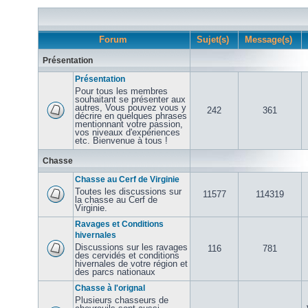
Forum
Sujet(s)
Message(s)
Présentation
Présentation
Pour tous les membres
souhaitant se présenter aux
autres, Vous pouvez vous y
242
361
décrire en quelques phrases
mentionnant votre passion,
vos niveaux d'expériences
etc. Bienvenue à tous !
Chasse
Chasse au Cerf de Virginie
Toutes les discussions sur
11577
114319
la chasse au Cerf de
Virginie.
Ravages et Conditions
hivernales
Discussions sur les ravages
116
781
des cervidés et conditions
hivernales de votre région et
des parcs nationaux
Chasse à l'orignal
Plusieurs chasseurs de