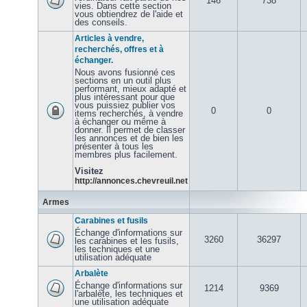
146
738
vies. Dans cette section
vous obtiendrez de l'aide et
des conseils.
Articles à vendre,
recherchés, offres et à
échanger.
Nous avons fusionné ces
sections en un outil plus
performant, mieux adapté et
plus intéressant pour que
vous puissiez publier vos
0
0
items recherchés, à vendre
à échanger ou même à
donner. Il permet de classer
les annonces et de bien les
présenter à tous les
membres plus facilement.
Visitez
http://annonces.chevreuil.net
Armes
Carabines et fusils
Échange d'informations sur
3260
36297
les carabines et les fusils,
les techniques et une
utilisation adéquate
Arbalète
Échange d'informations sur
1214
9369
l'arbalète, les techniques et
une utilisation adéquate