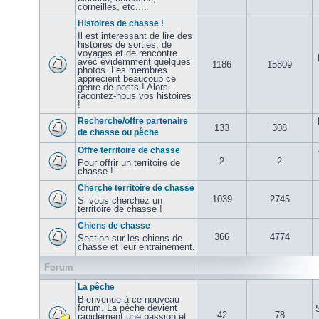
corneilles, etc....
Histoires de chasse !
Il est interessant de lire des
histoires de sorties, de
voyages et de rencontre
avec évidemment quelques
1186
15809
photos. Les membres
apprécient beaucoup ce
genre de posts ! Alors...
racontez-nous vos histoires
!
Recherche/offre partenaire
133
308
de chasse ou pêche
Offre territoire de chasse
2
2
Pour offrir un territoire de
chasse !
Cherche territoire de chasse
1039
2745
Si vous cherchez un
territoire de chasse !
Chiens de chasse
366
4774
Section sur les chiens de
chasse et leur entrainement.
Forum
La pêche
Bienvenue à ce nouveau
forum. La pêche devient
42
78
rapidement une passion et