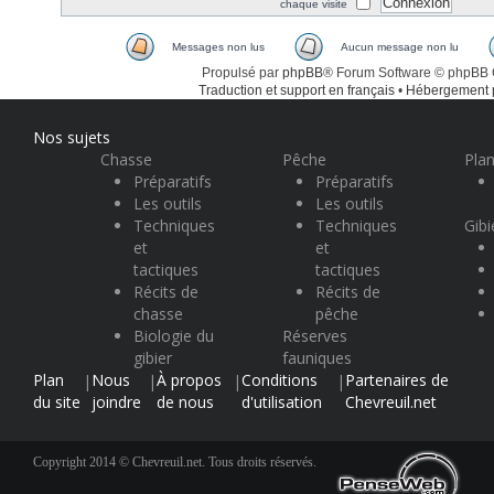
chaque visite
Messages non lus
Aucun message non lu
Propulsé par
phpBB
® Forum Software © phpBB
Traduction et support en français
•
Hébergement
Nos sujets
Chasse
Pêche
Plan
Préparatifs
Préparatifs
Les outils
Les outils
Techniques
Techniques
Gibi
et
et
tactiques
tactiques
Récits de
Récits de
chasse
pêche
Biologie du
Réserves
gibier
fauniques
Plan
Nous
À propos
Conditions
Partenaires de
|
|
|
|
du site
joindre
de nous
d'utilisation
Chevreuil.net
Copyright 2014 © Chevreuil.net. Tous droits réservés.