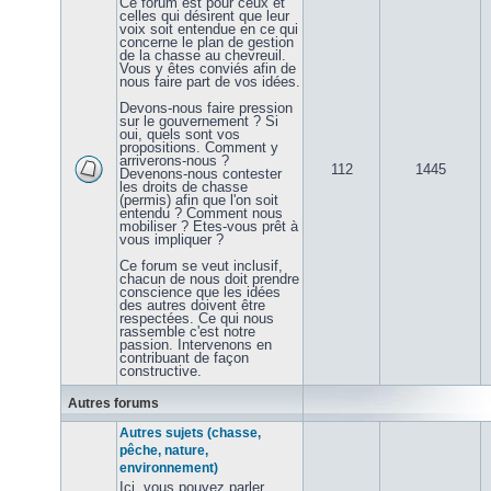
Ce forum est pour ceux et
celles qui désirent que leur
voix soit entendue en ce qui
concerne le plan de gestion
de la chasse au chevreuil.
Vous y êtes conviés afin de
nous faire part de vos idées.
Devons-nous faire pression
sur le gouvernement ? Si
oui, quels sont vos
propositions. Comment y
arriverons-nous ?
112
1445
Devenons-nous contester
les droits de chasse
(permis) afin que l'on soit
entendu ? Comment nous
mobiliser ? Etes-vous prêt à
vous impliquer ?
Ce forum se veut inclusif,
chacun de nous doit prendre
conscience que les idées
des autres doivent être
respectées. Ce qui nous
rassemble c'est notre
passion. Intervenons en
contribuant de façon
constructive.
Autres forums
Autres sujets (chasse,
pêche, nature,
environnement)
Ici, vous pouvez parler