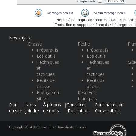
chaque visite
Messages non lus
Aucun message non lu
Propulsé par
phpBB
® Forum Software © phpBB
Traduction et support en français
•
Hébergement
Nos sujets
Chasse
Pêche
Plan
Préparatifs
Préparatifs
Les outils
Les outils
Techniques
Techniques
Gibi
et
et
tactiques
tactiques
Récits de
Récits de
chasse
pêche
Biologie du
Réserves
gibier
fauniques
Plan
Nous
À propos
Conditions
Partenaires de
|
|
|
|
du site
joindre
de nous
d'utilisation
Chevreuil.net
Copyright 2014 © Chevreuil.net. Tous droits réservés.