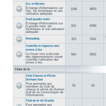
Arc et flèches
Échange d'informations sur
1166
9650
l'arc, les techniques et une
utilisation adéquate
Fusil poudre noire
Échange d'informations sur
931
8369
la poudre noire, les
techniques et une utilisation
adéquate
Reloading
323
2341
Contrôle et régistres des
armes à feu
Ce forum vise à discuter
664
6562
des réglementations visant
contrôler l'utilisation des
armes à feu.
Clubs de tir
Club Chasse et Pêche
Durham Sud
Pour permettre aux
55
83
membres du Club de
chasse et pêche de Durham
Sud de se communiquer de
l'informations.
Club de tir de Granby
Pour permettre aux