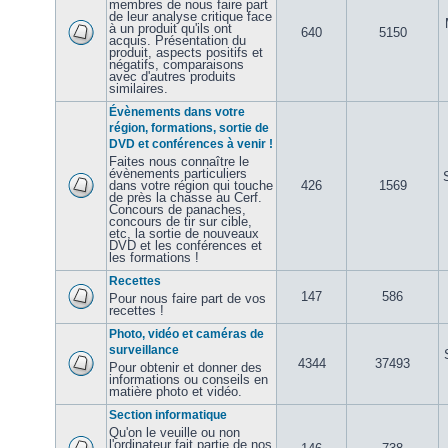
membres de nous faire part
de leur analyse critique face
à un produit qu'ils ont
640
5150
acquis. Présentation du
produit, aspects positifs et
négatifs, comparaisons
avec d'autres produits
similaires.
Évènements dans votre
région, formations, sortie de
DVD et conférences à venir !
Faites nous connaître le
évènements particuliers
dans votre région qui touche
426
1569
de près la chasse au Cerf.
Concours de panaches,
concours de tir sur cible,
etc, la sortie de nouveaux
DVD et les conférences et
les formations !
Recettes
147
586
Pour nous faire part de vos
recettes !
Photo, vidéo et caméras de
surveillance
4344
37493
Pour obtenir et donner des
informations ou conseils en
matière photo et vidéo.
Section informatique
Qu'on le veuille ou non
l'ordinateur fait partie de nos