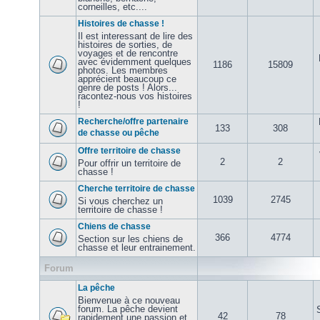
corneilles, etc....
Histoires de chasse !
Il est interessant de lire des
histoires de sorties, de
voyages et de rencontre
avec évidemment quelques
1186
15809
photos. Les membres
apprécient beaucoup ce
genre de posts ! Alors...
racontez-nous vos histoires
!
Recherche/offre partenaire
133
308
de chasse ou pêche
Offre territoire de chasse
2
2
Pour offrir un territoire de
chasse !
Cherche territoire de chasse
1039
2745
Si vous cherchez un
territoire de chasse !
Chiens de chasse
366
4774
Section sur les chiens de
chasse et leur entrainement.
Forum
La pêche
Bienvenue à ce nouveau
forum. La pêche devient
42
78
rapidement une passion et