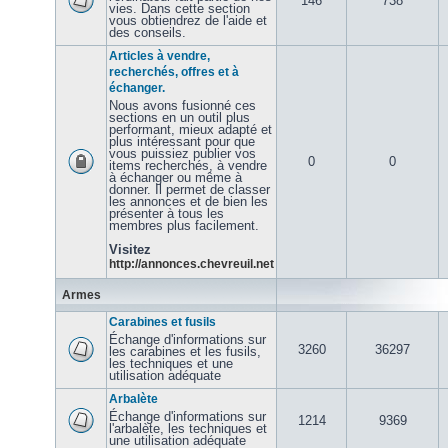
146
738
vies. Dans cette section
vous obtiendrez de l'aide et
des conseils.
Articles à vendre,
recherchés, offres et à
échanger.
Nous avons fusionné ces
sections en un outil plus
performant, mieux adapté et
plus intéressant pour que
vous puissiez publier vos
0
0
items recherchés, à vendre
à échanger ou même à
donner. Il permet de classer
les annonces et de bien les
présenter à tous les
membres plus facilement.
Visitez
http://annonces.chevreuil.net
Armes
Carabines et fusils
Échange d'informations sur
3260
36297
les carabines et les fusils,
les techniques et une
utilisation adéquate
Arbalète
Échange d'informations sur
1214
9369
l'arbalète, les techniques et
une utilisation adéquate