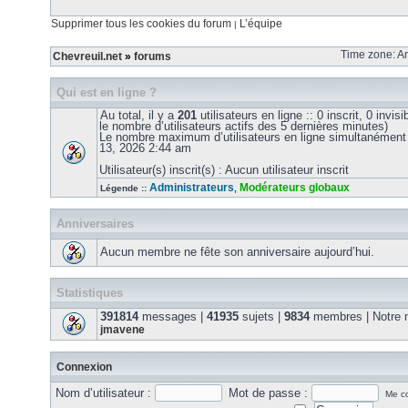
Supprimer tous les cookies du forum
L’équipe
|
Time zone: Am
Chevreuil.net
»
forums
Qui est en ligne ?
Au total, il y a
201
utilisateurs en ligne :: 0 inscrit, 0 invis
le nombre d’utilisateurs actifs des 5 dernières minutes)
Le nombre maximum d’utilisateurs en ligne simultanément
13, 2026 2:44 am
Utilisateur(s) inscrit(s) : Aucun utilisateur inscrit
Administrateurs
Modérateurs globaux
Légende ::
,
Anniversaires
Aucun membre ne fête son anniversaire aujourd’hui.
Statistiques
391814
messages |
41935
sujets |
9834
membres | Notre m
jmavene
Connexion
Nom d’utilisateur :
Mot de passe :
Me co