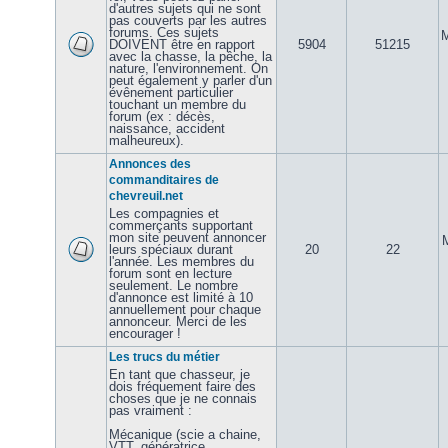
d'autres sujets qui ne sont
pas couverts par les autres
forums. Ces sujets
M
DOIVENT être en rapport
5904
51215
avec la chasse, la pêche, la
nature, l'environnement. On
peut également y parler d'un
évênement particulier
touchant un membre du
forum (ex : décès,
naissance, accident
malheureux).
Annonces des
commanditaires de
chevreuil.net
Les compagnies et
commerçants supportant
mon site peuvent annoncer
leurs spéciaux durant
20
22
l'année. Les membres du
forum sont en lecture
seulement. Le nombre
d'annonce est limité à 10
annuellement pour chaque
annonceur. Merci de les
encourager !
Les trucs du métier
En tant que chasseur, je
dois fréquement faire des
choses que je ne connais
pas vraiment :
Mécanique (scie a chaine,
VTT, génératrice,