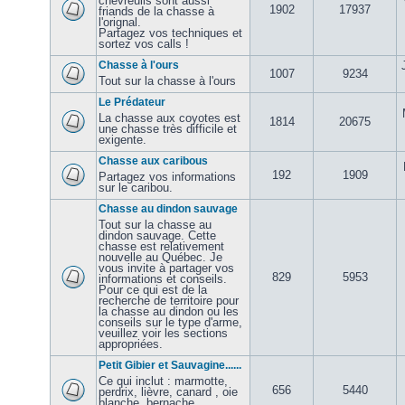
chevreuils sont aussi
1902
17937
friands de la chasse à
l'orignal.
Partagez vos techniques et
sortez vos calls !
Chasse à l'ours
1007
9234
Tout sur la chasse à l'ours
Le Prédateur
La chasse aux coyotes est
1814
20675
une chasse très difficile et
exigente.
Chasse aux caribous
192
1909
Partagez vos informations
sur le caribou.
Chasse au dindon sauvage
Tout sur la chasse au
dindon sauvage. Cette
chasse est relativement
nouvelle au Québec. Je
vous invite à partager vos
829
5953
informations et conseils.
Pour ce qui est de la
recherche de territoire pour
la chasse au dindon ou les
conseils sur le type d'arme,
veuillez voir les sections
appropriées.
Petit Gibier et Sauvagine......
Ce qui inclut : marmotte,
656
5440
perdrix, lièvre, canard , oie
blanche, bernache,