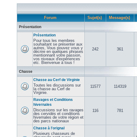
Forum
Sujet(s)
Message(s)
Présentation
Présentation
Pour tous les membres
souhaitant se présenter aux
autres, Vous pouvez vous y
242
361
décrire en quelques phrases
mentionnant votre passion,
vos niveaux d'expériences
etc. Bienvenue à tous !
Chasse
Chasse au Cerf de Virginie
Toutes les discussions sur
11577
114319
la chasse au Cerf de
Virginie.
Ravages et Conditions
hivernales
Discussions sur les ravages
116
781
des cervidés et conditions
hivernales de votre région et
des parcs nationaux
Chasse à l'orignal
Plusieurs chasseurs de