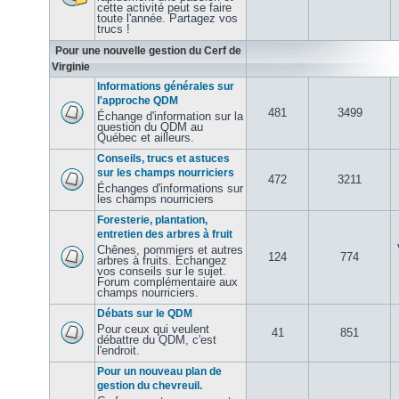
cette activité peut se faire
toute l'année. Partagez vos
trucs !
Pour une nouvelle gestion du Cerf de
Virginie
Informations générales sur
l'approche QDM
481
3499
Échange d'information sur la
question du QDM au
Québec et ailleurs.
Conseils, trucs et astuces
sur les champs nourriciers
472
3211
Échanges d'informations sur
les champs nourriciers
Foresterie, plantation,
entretien des arbres à fruit
Chênes, pommiers et autres
124
774
arbres à fruits. Échangez
vos conseils sur le sujet.
Forum complémentaire aux
champs nourriciers.
Débats sur le QDM
Pour ceux qui veulent
41
851
débattre du QDM, c'est
l'endroit.
Pour un nouveau plan de
gestion du chevreuil.