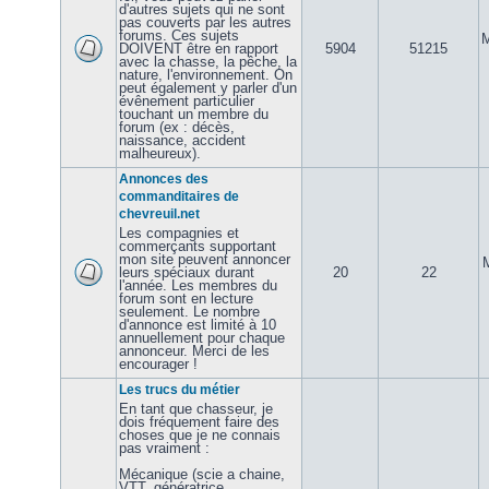
d'autres sujets qui ne sont
pas couverts par les autres
forums. Ces sujets
M
DOIVENT être en rapport
5904
51215
avec la chasse, la pêche, la
nature, l'environnement. On
peut également y parler d'un
évênement particulier
touchant un membre du
forum (ex : décès,
naissance, accident
malheureux).
Annonces des
commanditaires de
chevreuil.net
Les compagnies et
commerçants supportant
mon site peuvent annoncer
leurs spéciaux durant
20
22
l'année. Les membres du
forum sont en lecture
seulement. Le nombre
d'annonce est limité à 10
annuellement pour chaque
annonceur. Merci de les
encourager !
Les trucs du métier
En tant que chasseur, je
dois fréquement faire des
choses que je ne connais
pas vraiment :
Mécanique (scie a chaine,
VTT, génératrice,