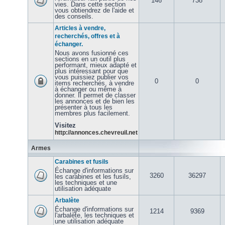
146
738
vies. Dans cette section
vous obtiendrez de l'aide et
des conseils.
Articles à vendre,
recherchés, offres et à
échanger.
Nous avons fusionné ces
sections en un outil plus
performant, mieux adapté et
plus intéressant pour que
vous puissiez publier vos
0
0
items recherchés, à vendre
à échanger ou même à
donner. Il permet de classer
les annonces et de bien les
présenter à tous les
membres plus facilement.
Visitez
http://annonces.chevreuil.net
Armes
Carabines et fusils
Échange d'informations sur
3260
36297
les carabines et les fusils,
les techniques et une
utilisation adéquate
Arbalète
Échange d'informations sur
1214
9369
l'arbalète, les techniques et
une utilisation adéquate