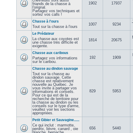
chevreuils sont aussi
1902
17937
friands de la chasse à
l'orignal.
Partagez vos techniques et
sortez vos calls !
Chasse à l'ours
1007
9234
Tout sur la chasse à l'ours
Le Prédateur
La chasse aux coyotes est
1814
20675
une chasse très difficile et
exigente.
Chasse aux caribous
192
1909
Partagez vos informations
sur le caribou.
Chasse au dindon sauvage
Tout sur la chasse au
dindon sauvage. Cette
chasse est relativement
nouvelle au Québec. Je
vous invite à partager vos
829
5953
informations et conseils.
Pour ce qui est de la
recherche de territoire pour
la chasse au dindon ou les
conseils sur le type d'arme,
veuillez voir les sections
appropriées.
Petit Gibier et Sauvagine......
Ce qui inclut : marmotte,
656
5440
perdrix, lièvre, canard , oie
blanche, bernache,