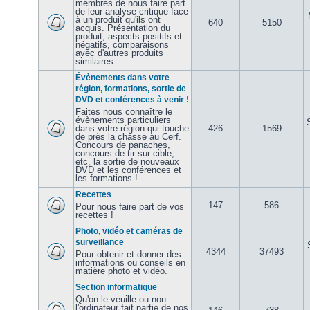
membres de nous faire part
de leur analyse critique face
à un produit qu'ils ont
640
5150
acquis. Présentation du
produit, aspects positifs et
négatifs, comparaisons
avec d'autres produits
similaires.
Évènements dans votre
région, formations, sortie de
DVD et conférences à venir !
Faites nous connaître le
évènements particuliers
dans votre région qui touche
426
1569
de près la chasse au Cerf.
Concours de panaches,
concours de tir sur cible,
etc, la sortie de nouveaux
DVD et les conférences et
les formations !
Recettes
147
586
Pour nous faire part de vos
recettes !
Photo, vidéo et caméras de
surveillance
4344
37493
Pour obtenir et donner des
informations ou conseils en
matière photo et vidéo.
Section informatique
Qu'on le veuille ou non
l'ordinateur fait partie de nos