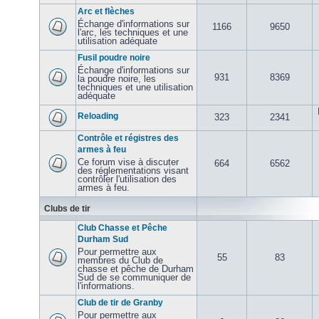
Arc et flèches
Échange d'informations sur
1166
9650
l'arc, les techniques et une
utilisation adéquate
Fusil poudre noire
Échange d'informations sur
931
8369
la poudre noire, les
techniques et une utilisation
adéquate
Reloading
323
2341
Contrôle et régistres des
armes à feu
Ce forum vise à discuter
664
6562
des réglementations visant
contrôler l'utilisation des
armes à feu.
Clubs de tir
Club Chasse et Pêche
Durham Sud
Pour permettre aux
55
83
membres du Club de
chasse et pêche de Durham
Sud de se communiquer de
l'informations.
Club de tir de Granby
Pour permettre aux