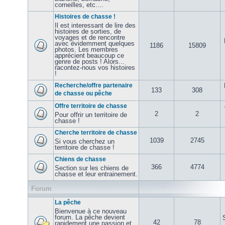
corneilles, etc....
Histoires de chasse !
Il est interessant de lire des
histoires de sorties, de
voyages et de rencontre
avec évidemment quelques
1186
15809
photos. Les membres
apprécient beaucoup ce
genre de posts ! Alors...
racontez-nous vos histoires
!
Recherche/offre partenaire
133
308
de chasse ou pêche
Offre territoire de chasse
2
2
Pour offrir un territoire de
chasse !
Cherche territoire de chasse
1039
2745
Si vous cherchez un
territoire de chasse !
Chiens de chasse
366
4774
Section sur les chiens de
chasse et leur entrainement.
Forum
La pêche
Bienvenue à ce nouveau
forum. La pêche devient
42
78
rapidement une passion et