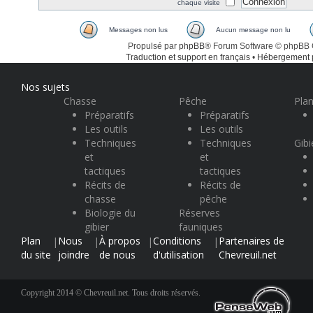
chaque visite
Messages non lus
Aucun message non lu
Propulsé par
phpBB
® Forum Software © phpBB
Traduction et support en français
•
Hébergement
Nos sujets
Chasse
Pêche
Plan
Préparatifs
Préparatifs
Les outils
Les outils
Techniques
Techniques
Gibi
et
et
tactiques
tactiques
Récits de
Récits de
chasse
pêche
Biologie du
Réserves
gibier
fauniques
Plan
Nous
À propos
Conditions
Partenaires de
|
|
|
|
du site
joindre
de nous
d'utilisation
Chevreuil.net
Copyright 2014 © Chevreuil.net. Tous droits réservés.