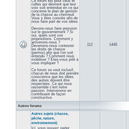
Ce forum est pour ceux et
celles qui désirent que leur
voix soit entendue en ce qui
concerne le plan de gestion
de la chasse au chevreuil.
Vous y êtes conviés afin de
nous faire part de vos idées.
Devons-nous faire pression
sur le gouvernement ? Si
oui, quels sont vos
propositions. Comment y
arriverons-nous ?
112
1445
Devenons-nous contester
les droits de chasse
(permis) afin que l'on soit
entendu ? Comment nous
mobiliser ? Etes-vous prêt à
vous impliquer ?
Ce forum se veut inclusif,
chacun de nous doit prendre
conscience que les idées
des autres doivent être
respectées. Ce qui nous
rassemble c'est notre
passion. Intervenons en
contribuant de façon
constructive.
Autres forums
Autres sujets (chasse,
pêche, nature,
environnement)
Ici, vous pouvez parler