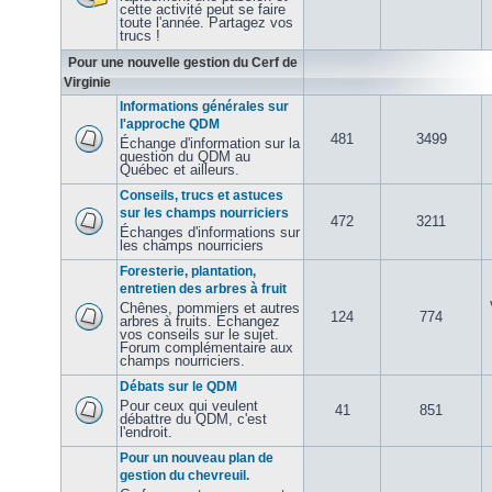
cette activité peut se faire
toute l'année. Partagez vos
trucs !
Pour une nouvelle gestion du Cerf de
Virginie
Informations générales sur
l'approche QDM
481
3499
Échange d'information sur la
question du QDM au
Québec et ailleurs.
Conseils, trucs et astuces
sur les champs nourriciers
472
3211
Échanges d'informations sur
les champs nourriciers
Foresterie, plantation,
entretien des arbres à fruit
Chênes, pommiers et autres
124
774
arbres à fruits. Échangez
vos conseils sur le sujet.
Forum complémentaire aux
champs nourriciers.
Débats sur le QDM
Pour ceux qui veulent
41
851
débattre du QDM, c'est
l'endroit.
Pour un nouveau plan de
gestion du chevreuil.