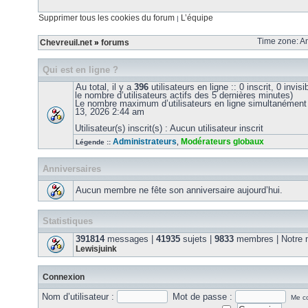
Supprimer tous les cookies du forum
L’équipe
|
Time zone: Am
Chevreuil.net
»
forums
Qui est en ligne ?
Au total, il y a
396
utilisateurs en ligne :: 0 inscrit, 0 invis
le nombre d’utilisateurs actifs des 5 dernières minutes)
Le nombre maximum d’utilisateurs en ligne simultanément
13, 2026 2:44 am
Utilisateur(s) inscrit(s) : Aucun utilisateur inscrit
Administrateurs
Modérateurs globaux
Légende ::
,
Anniversaires
Aucun membre ne fête son anniversaire aujourd’hui.
Statistiques
391814
messages |
41935
sujets |
9833
membres | Notre m
Lewisjuink
Connexion
Nom d’utilisateur :
Mot de passe :
Me co