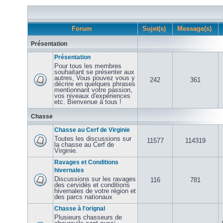
Forum
Sujet(s)
Message(s)
Présentation
Présentation
Pour tous les membres
souhaitant se présenter aux
autres, Vous pouvez vous y
242
361
décrire en quelques phrases
mentionnant votre passion,
vos niveaux d'expériences
etc. Bienvenue à tous !
Chasse
Chasse au Cerf de Virginie
Toutes les discussions sur
11577
114319
la chasse au Cerf de
Virginie.
Ravages et Conditions
hivernales
Discussions sur les ravages
116
781
des cervidés et conditions
hivernales de votre région et
des parcs nationaux
Chasse à l'orignal
Plusieurs chasseurs de