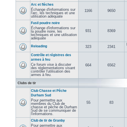
Arc et flèches
Échange d'informations sur
1166
9650
l'arc, les techniques et une
utilisation adéquate
Fusil poudre noire
Échange d'informations sur
931
8369
la poudre noire, les
techniques et une utilisation
adéquate
Reloading
323
2341
Contrôle et régistres des
armes à feu
Ce forum vise à discuter
664
6562
des réglementations visant
contrôler l'utilisation des
armes à feu.
Clubs de tir
Club Chasse et Pêche
Durham Sud
Pour permettre aux
55
83
membres du Club de
chasse et pêche de Durham
Sud de se communiquer de
l'informations.
Club de tir de Granby
Pour permettre aux