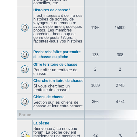
corneilles, etc....
Histoires de chasse !
Il est interessant de lire des
histoires de sorties, de
voyages et de rencontre
avec évidemment quelques
1186
15809
photos. Les membres
apprécient beaucoup ce
genre de posts ! Alors...
racontez-nous vos histoires
!
Recherche/offre partenaire
133
308
de chasse ou pêche
Offre territoire de chasse
2
2
Pour offrir un territoire de
chasse !
Cherche territoire de chasse
1039
2745
Si vous cherchez un
territoire de chasse !
Chiens de chasse
366
4774
Section sur les chiens de
chasse et leur entrainement.
Forum
La pêche
Bienvenue à ce nouveau
forum. La pêche devient
42
78
rapidement une passion et