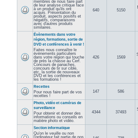
membres de nous faire part
de leur analyse critique face
à un produit qu'ils ont
640
5150
acquis. Présentation du
produit, aspects positifs et
négatifs, comparaisons
avec d'autres produits
similaires.
Évènements dans votre
région, formations, sortie de
DVD et conférences à venir !
Faites nous connaître le
évènements particuliers
dans votre région qui touche
426
1569
de près la chasse au Cerf.
Concours de panaches,
concours de tir sur cible,
etc, la sortie de nouveaux
DVD et les conférences et
les formations !
Recettes
147
586
Pour nous faire part de vos
recettes !
Photo, vidéo et caméras de
surveillance
4344
37493
Pour obtenir et donner des
informations ou conseils en
matière photo et vidéo.
Section informatique
Qu'on le veuille ou non
l'ordinateur fait partie de nos