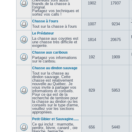
chevreuils sont aussi
1902
17937
friands de la chasse à
l'orignal.
Partagez vos techniques et
sortez vos calls !
Chasse à l'ours
1007
9234
Tout sur la chasse à l'ours
Le Prédateur
La chasse aux coyotes est
1814
20675
une chasse très difficile et
exigente.
Chasse aux caribous
192
1909
Partagez vos informations
sur le caribou.
Chasse au dindon sauvage
Tout sur la chasse au
dindon sauvage. Cette
chasse est relativement
nouvelle au Québec. Je
vous invite à partager vos
829
5953
informations et conseils.
Pour ce qui est de la
recherche de territoire pour
la chasse au dindon ou les
conseils sur le type d'arme,
veuillez voir les sections
appropriées.
Petit Gibier et Sauvagine......
Ce qui inclut : marmotte,
656
5440
perdrix, lièvre, canard , oie
blanche, bernache,