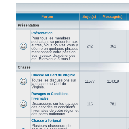
Forum
Sujet(s)
Message(s)
Présentation
Présentation
Pour tous les membres
souhaitant se présenter aux
autres, Vous pouvez vous y
242
361
décrire en quelques phrases
mentionnant votre passion,
vos niveaux d'expériences
etc. Bienvenue à tous !
Chasse
Chasse au Cerf de Virginie
Toutes les discussions sur
11577
114319
la chasse au Cerf de
Virginie.
Ravages et Conditions
hivernales
Discussions sur les ravages
116
781
des cervidés et conditions
hivernales de votre région et
des parcs nationaux
Chasse à l'orignal
Plusieurs chasseurs de