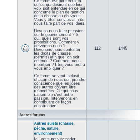
Ce forum est pour ceux et
celles qui désirent que leur
voix soit entendue en ce qui
concerne le plan de gestion
de la chasse au chevreuil.
Vous y êtes conviés afin de
nous faire part de vos idées.
Devons-nous faire pression
sur le gouvernement ? Si
oui, quels sont vos
propositions. Comment y
arriverons-nous ?
112
1445
Devenons-nous contester
les droits de chasse
(permis) afin que l'on soit
entendu ? Comment nous
mobiliser ? Etes-vous prêt à
vous impliquer ?
Ce forum se veut inclusif,
chacun de nous doit prendre
conscience que les idées
des autres doivent être
respectées. Ce qui nous
rassemble c'est notre
passion. Intervenons en
contribuant de façon
constructive.
Autres forums
Autres sujets (chasse,
pêche, nature,
environnement)
Ici, vous pouvez parler