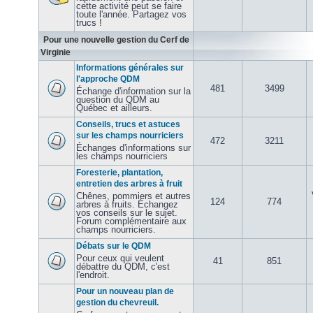
cette activité peut se faire
toute l'année. Partagez vos
trucs !
Pour une nouvelle gestion du Cerf de
Virginie
Informations générales sur
l'approche QDM
481
3499
Échange d'information sur la
question du QDM au
Québec et ailleurs.
Conseils, trucs et astuces
sur les champs nourriciers
472
3211
Échanges d'informations sur
les champs nourriciers
Foresterie, plantation,
entretien des arbres à fruit
Chênes, pommiers et autres
124
774
arbres à fruits. Échangez
vos conseils sur le sujet.
Forum complémentaire aux
champs nourriciers.
Débats sur le QDM
Pour ceux qui veulent
41
851
débattre du QDM, c'est
l'endroit.
Pour un nouveau plan de
gestion du chevreuil.