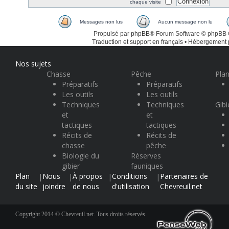
chaque visite
Messages non lus
Aucun message non lu
Propulsé par
phpBB
® Forum Software © phpBB
Traduction et support en français
•
Hébergement
Nos sujets
Chasse
Pêche
Plan
Préparatifs
Préparatifs
Les outils
Les outils
Techniques
Techniques
Gibi
et
et
tactiques
tactiques
Récits de
Récits de
chasse
pêche
Biologie du
Réserves
gibier
fauniques
Plan
Nous
À propos
Conditions
Partenaires de
|
|
|
|
du site
joindre
de nous
d'utilisation
Chevreuil.net
Copyright 2014 © Chevreuil.net. Tous droits réservés.