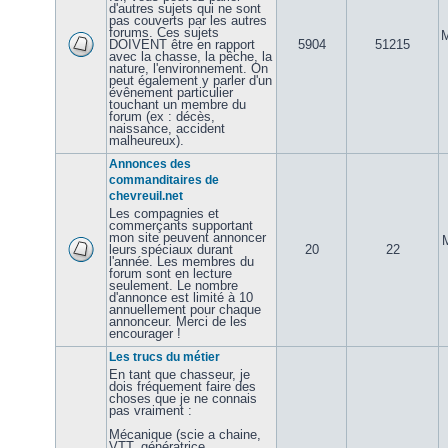
d'autres sujets qui ne sont
pas couverts par les autres
forums. Ces sujets
M
DOIVENT être en rapport
5904
51215
avec la chasse, la pêche, la
nature, l'environnement. On
peut également y parler d'un
évênement particulier
touchant un membre du
forum (ex : décès,
naissance, accident
malheureux).
Annonces des
commanditaires de
chevreuil.net
Les compagnies et
commerçants supportant
mon site peuvent annoncer
leurs spéciaux durant
20
22
l'année. Les membres du
forum sont en lecture
seulement. Le nombre
d'annonce est limité à 10
annuellement pour chaque
annonceur. Merci de les
encourager !
Les trucs du métier
En tant que chasseur, je
dois fréquement faire des
choses que je ne connais
pas vraiment :
Mécanique (scie a chaine,
VTT, génératrice,