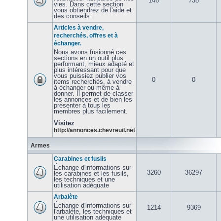
146
738
vies. Dans cette section
vous obtiendrez de l'aide et
des conseils.
Articles à vendre,
recherchés, offres et à
échanger.
Nous avons fusionné ces
sections en un outil plus
performant, mieux adapté et
plus intéressant pour que
vous puissiez publier vos
0
0
items recherchés, à vendre
à échanger ou même à
donner. Il permet de classer
les annonces et de bien les
présenter à tous les
membres plus facilement.
Visitez
http://annonces.chevreuil.net
Armes
Carabines et fusils
Échange d'informations sur
3260
36297
les carabines et les fusils,
les techniques et une
utilisation adéquate
Arbalète
Échange d'informations sur
1214
9369
l'arbalète, les techniques et
une utilisation adéquate