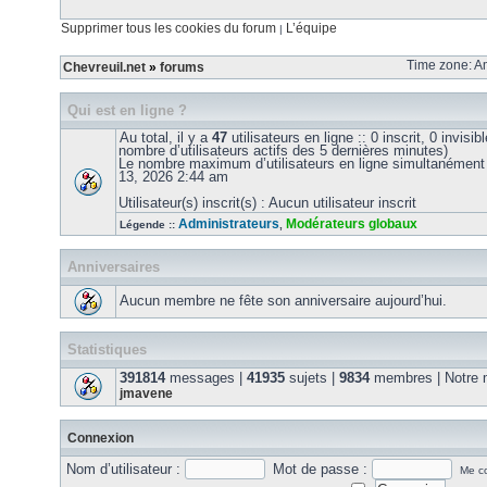
Supprimer tous les cookies du forum
L’équipe
|
Time zone: Am
Chevreuil.net
»
forums
Qui est en ligne ?
Au total, il y a
47
utilisateurs en ligne :: 0 inscrit, 0 invisib
nombre d’utilisateurs actifs des 5 dernières minutes)
Le nombre maximum d’utilisateurs en ligne simultanément
13, 2026 2:44 am
Utilisateur(s) inscrit(s) : Aucun utilisateur inscrit
Administrateurs
Modérateurs globaux
Légende ::
,
Anniversaires
Aucun membre ne fête son anniversaire aujourd’hui.
Statistiques
391814
messages |
41935
sujets |
9834
membres | Notre m
jmavene
Connexion
Nom d’utilisateur :
Mot de passe :
Me co