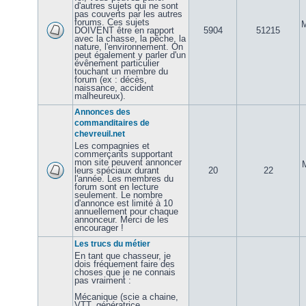
d'autres sujets qui ne sont
pas couverts par les autres
forums. Ces sujets
M
DOIVENT être en rapport
5904
51215
avec la chasse, la pêche, la
nature, l'environnement. On
peut également y parler d'un
évênement particulier
touchant un membre du
forum (ex : décès,
naissance, accident
malheureux).
Annonces des
commanditaires de
chevreuil.net
Les compagnies et
commerçants supportant
mon site peuvent annoncer
leurs spéciaux durant
20
22
l'année. Les membres du
forum sont en lecture
seulement. Le nombre
d'annonce est limité à 10
annuellement pour chaque
annonceur. Merci de les
encourager !
Les trucs du métier
En tant que chasseur, je
dois fréquement faire des
choses que je ne connais
pas vraiment :
Mécanique (scie a chaine,
VTT, génératrice,