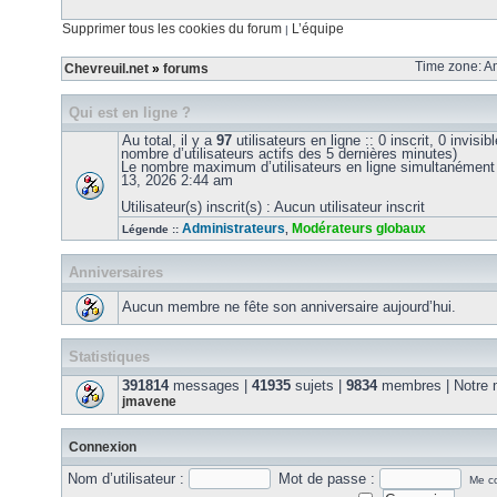
Supprimer tous les cookies du forum
L’équipe
|
Time zone: Am
Chevreuil.net
»
forums
Qui est en ligne ?
Au total, il y a
97
utilisateurs en ligne :: 0 inscrit, 0 invisib
nombre d’utilisateurs actifs des 5 dernières minutes)
Le nombre maximum d’utilisateurs en ligne simultanément
13, 2026 2:44 am
Utilisateur(s) inscrit(s) : Aucun utilisateur inscrit
Administrateurs
Modérateurs globaux
Légende ::
,
Anniversaires
Aucun membre ne fête son anniversaire aujourd’hui.
Statistiques
391814
messages |
41935
sujets |
9834
membres | Notre m
jmavene
Connexion
Nom d’utilisateur :
Mot de passe :
Me co