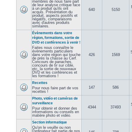
membres de nous faire part
de leur analyse critique face
à un produit qu'ils ont
640
5150
acquis. Présentation du
produit, aspects positifs et
négatifs, comparaisons
avec d'autres produits
similaires.
Évènements dans votre
région, formations, sortie de
DVD et conférences à venir !
Faites nous connaître le
évènements particuliers
dans votre région qui touche
426
1569
de près la chasse au Cerf.
Concours de panaches,
concours de tir sur cible,
etc, la sortie de nouveaux
DVD et les conférences et
les formations !
Recettes
147
586
Pour nous faire part de vos
recettes !
Photo, vidéo et caméras de
surveillance
4344
37493
Pour obtenir et donner des
informations ou conseils en
matière photo et vidéo.
Section informatique
Qu'on le veuille ou non
l'ordinateur fait partie de nos