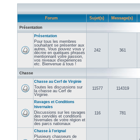
Forum
Sujet(s)
Message(s)
Présentation
Présentation
Pour tous les membres
souhaitant se présenter aux
autres, Vous pouvez vous y
242
361
décrire en quelques phrases
mentionnant votre passion,
vos niveaux d'expériences
etc. Bienvenue à tous !
Chasse
Chasse au Cerf de Virginie
Toutes les discussions sur
11577
114319
la chasse au Cerf de
Virginie.
Ravages et Conditions
hivernales
Discussions sur les ravages
116
781
des cervidés et conditions
hivernales de votre région et
des parcs nationaux
Chasse à l'orignal
Plusieurs chasseurs de