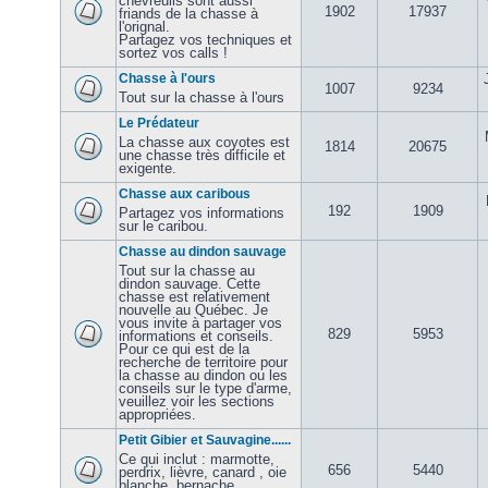
chevreuils sont aussi
1902
17937
friands de la chasse à
l'orignal.
Partagez vos techniques et
sortez vos calls !
Chasse à l'ours
1007
9234
Tout sur la chasse à l'ours
Le Prédateur
La chasse aux coyotes est
1814
20675
une chasse très difficile et
exigente.
Chasse aux caribous
192
1909
Partagez vos informations
sur le caribou.
Chasse au dindon sauvage
Tout sur la chasse au
dindon sauvage. Cette
chasse est relativement
nouvelle au Québec. Je
vous invite à partager vos
829
5953
informations et conseils.
Pour ce qui est de la
recherche de territoire pour
la chasse au dindon ou les
conseils sur le type d'arme,
veuillez voir les sections
appropriées.
Petit Gibier et Sauvagine......
Ce qui inclut : marmotte,
656
5440
perdrix, lièvre, canard , oie
blanche, bernache,