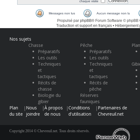
chaque visite
Messages non lus
Aucun message non lu
Propulsé par
phpBB
® Forum Software © phpBB
Traduction et support en français
•
Hébergement
Nos sujets
Chasse
Pêche
Plan
Préparatifs
Préparatifs
Les outils
Les outils
Techniques
Techniques
Gibi
et
et
tactiques
tactiques
Récits de
Récits de
chasse
pêche
Biologie du
Réserves
gibier
fauniques
Plan
Nous
À propos
Conditions
Partenaires de
|
|
|
|
du site
joindre
de nous
d'utilisation
Chevreuil.net
Copyright 2014 © Chevreuil.net. Tous droits réservés.