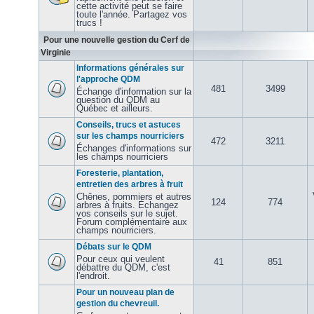
cette activité peut se faire
toute l'année. Partagez vos
trucs !
Pour une nouvelle gestion du Cerf de
Virginie
Informations générales sur
l'approche QDM
481
3499
Échange d'information sur la
question du QDM au
Québec et ailleurs.
Conseils, trucs et astuces
sur les champs nourriciers
472
3211
Échanges d'informations sur
les champs nourriciers
Foresterie, plantation,
entretien des arbres à fruit
Chênes, pommiers et autres
124
774
arbres à fruits. Échangez
vos conseils sur le sujet.
Forum complémentaire aux
champs nourriciers.
Débats sur le QDM
Pour ceux qui veulent
41
851
débattre du QDM, c'est
l'endroit.
Pour un nouveau plan de
gestion du chevreuil.