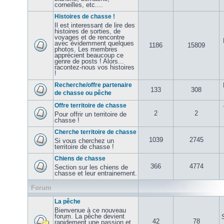
corneilles, etc....
Histoires de chasse !
Il est interessant de lire des
histoires de sorties, de
voyages et de rencontre
avec évidemment quelques
1186
15809
photos. Les membres
apprécient beaucoup ce
genre de posts ! Alors...
racontez-nous vos histoires
!
Recherche/offre partenaire
133
308
de chasse ou pêche
Offre territoire de chasse
2
2
Pour offrir un territoire de
chasse !
Cherche territoire de chasse
1039
2745
Si vous cherchez un
territoire de chasse !
Chiens de chasse
366
4774
Section sur les chiens de
chasse et leur entrainement.
Forum
La pêche
Bienvenue à ce nouveau
forum. La pêche devient
42
78
rapidement une passion et