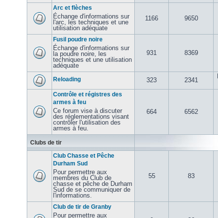
Arc et flèches
Échange d'informations sur
1166
9650
l'arc, les techniques et une
utilisation adéquate
Fusil poudre noire
Échange d'informations sur
931
8369
la poudre noire, les
techniques et une utilisation
adéquate
Reloading
323
2341
Contrôle et régistres des
armes à feu
Ce forum vise à discuter
664
6562
des réglementations visant
contrôler l'utilisation des
armes à feu.
Clubs de tir
Club Chasse et Pêche
Durham Sud
Pour permettre aux
55
83
membres du Club de
chasse et pêche de Durham
Sud de se communiquer de
l'informations.
Club de tir de Granby
Pour permettre aux