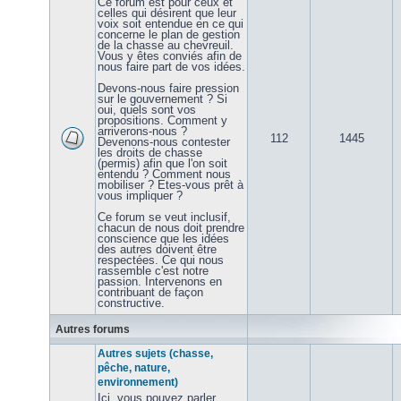
Ce forum est pour ceux et
celles qui désirent que leur
voix soit entendue en ce qui
concerne le plan de gestion
de la chasse au chevreuil.
Vous y êtes conviés afin de
nous faire part de vos idées.
Devons-nous faire pression
sur le gouvernement ? Si
oui, quels sont vos
propositions. Comment y
arriverons-nous ?
112
1445
Devenons-nous contester
les droits de chasse
(permis) afin que l'on soit
entendu ? Comment nous
mobiliser ? Etes-vous prêt à
vous impliquer ?
Ce forum se veut inclusif,
chacun de nous doit prendre
conscience que les idées
des autres doivent être
respectées. Ce qui nous
rassemble c'est notre
passion. Intervenons en
contribuant de façon
constructive.
Autres forums
Autres sujets (chasse,
pêche, nature,
environnement)
Ici, vous pouvez parler