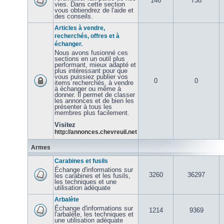
146
738
vies. Dans cette section
vous obtiendrez de l'aide et
des conseils.
Articles à vendre,
recherchés, offres et à
échanger.
Nous avons fusionné ces
sections en un outil plus
performant, mieux adapté et
plus intéressant pour que
vous puissiez publier vos
0
0
items recherchés, à vendre
à échanger ou même à
donner. Il permet de classer
les annonces et de bien les
présenter à tous les
membres plus facilement.
Visitez
http://annonces.chevreuil.net
Armes
Carabines et fusils
Échange d'informations sur
3260
36297
les carabines et les fusils,
les techniques et une
utilisation adéquate
Arbalète
Échange d'informations sur
1214
9369
l'arbalète, les techniques et
une utilisation adéquate