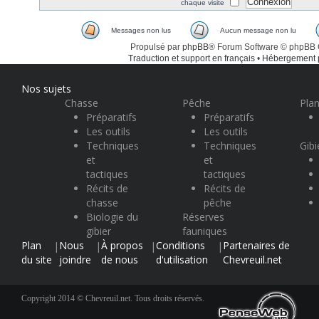
chaque visite
Messages non lus
Aucun message non lu
Propulsé par
phpBB
® Forum Software © phpBB
Traduction et support en français
•
Hébergement
Nos sujets
Chasse
Pêche
Plan
Préparatifs
Préparatifs
Les outils
Les outils
Techniques
Techniques
Gibi
et
et
tactiques
tactiques
Récits de
Récits de
chasse
pêche
Biologie du
Réserves
gibier
fauniques
Plan
Nous
À propos
Conditions
Partenaires de
|
|
|
|
du site
joindre
de nous
d'utilisation
Chevreuil.net
Copyright 2014 © Chevreuil.net. Tous droits réservés.