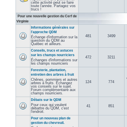
cette activité peut se faire
toute l'année. Partagez vos
trucs !
Pour une nouvelle gestion du Cerf de
Virginie
Informations générales sur
l'approche QDM
481
3499
Échange d'information sur la
question du QDM au
Québec et ailleurs.
Conseils, trucs et astuces
sur les champs nourriciers
472
3211
Échanges d'informations sur
les champs nourriciers
Foresterie, plantation,
entretien des arbres à fruit
Chênes, pommiers et autres
124
774
arbres à fruits. Échangez
vos conseils sur le sujet.
Forum complémentaire aux
champs nourriciers.
Débats sur le QDM
Pour ceux qui veulent
41
851
débattre du QDM, c'est
l'endroit.
Pour un nouveau plan de
gestion du chevreuil.