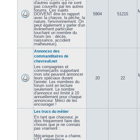
d'autres sujets qui ne sont
pas couverts par les autres
forums. Ces sujets
M
DOIVENT être en rapport
5904
51215
avec la chasse, la pêche, la
nature, l'environnement. On
peut également y parler d'un
évênement particulier
touchant un membre du
forum (ex : décès,
naissance, accident
malheureux).
Annonces des
commanditaires de
chevreuil.net
Les compagnies et
commerçants supportant
mon site peuvent annoncer
leurs spéciaux durant
20
22
l'année. Les membres du
forum sont en lecture
seulement. Le nombre
d'annonce est limité à 10
annuellement pour chaque
annonceur. Merci de les
encourager !
Les trucs du métier
En tant que chasseur, je
dois fréquement faire des
choses que je ne connais
pas vraiment :
Mécanique (scie a chaine,
VTT, génératrice,