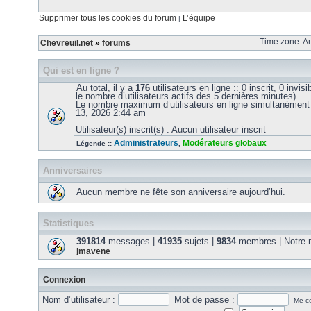
Supprimer tous les cookies du forum
L’équipe
|
Time zone: Am
Chevreuil.net
»
forums
Qui est en ligne ?
Au total, il y a
176
utilisateurs en ligne :: 0 inscrit, 0 invis
le nombre d’utilisateurs actifs des 5 dernières minutes)
Le nombre maximum d’utilisateurs en ligne simultanément
13, 2026 2:44 am
Utilisateur(s) inscrit(s) : Aucun utilisateur inscrit
Administrateurs
Modérateurs globaux
Légende ::
,
Anniversaires
Aucun membre ne fête son anniversaire aujourd’hui.
Statistiques
391814
messages |
41935
sujets |
9834
membres | Notre m
jmavene
Connexion
Nom d’utilisateur :
Mot de passe :
Me co