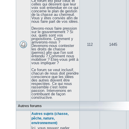
Ce forum est pour ceux et
celles qui désirent que leur
voix soit entendue en ce qui
concerne le plan de gestion
de la chasse au chevreuil.
Vous y êtes conviés afin de
nous faire part de vos idées.
Devons-nous faire pression
sur le gouvernement ? Si
oui, quels sont vos
propositions. Comment y
arriverons-nous ?
112
1445
Devenons-nous contester
les droits de chasse
(permis) afin que l'on soit
entendu ? Comment nous
mobiliser ? Etes-vous prêt à
vous impliquer ?
Ce forum se veut inclusif,
chacun de nous doit prendre
conscience que les idées
des autres doivent être
respectées. Ce qui nous
rassemble c'est notre
passion. Intervenons en
contribuant de façon
constructive.
Autres forums
Autres sujets (chasse,
pêche, nature,
environnement)
Ici, vous pouvez parler