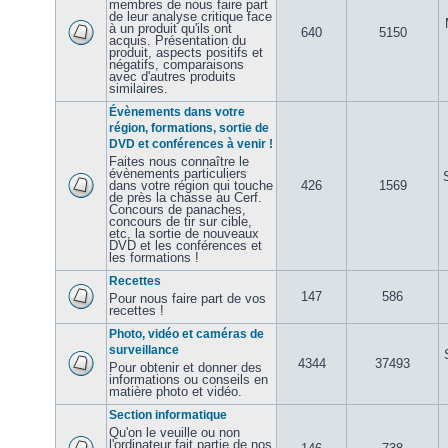
membres de nous faire part
de leur analyse critique face
à un produit qu'ils ont
640
5150
acquis. Présentation du
produit, aspects positifs et
négatifs, comparaisons
avec d'autres produits
similaires.
Évènements dans votre
région, formations, sortie de
DVD et conférences à venir !
Faites nous connaître le
évènements particuliers
dans votre région qui touche
426
1569
de près la chasse au Cerf.
Concours de panaches,
concours de tir sur cible,
etc, la sortie de nouveaux
DVD et les conférences et
les formations !
Recettes
147
586
Pour nous faire part de vos
recettes !
Photo, vidéo et caméras de
surveillance
4344
37493
Pour obtenir et donner des
informations ou conseils en
matière photo et vidéo.
Section informatique
Qu'on le veuille ou non
l'ordinateur fait partie de nos