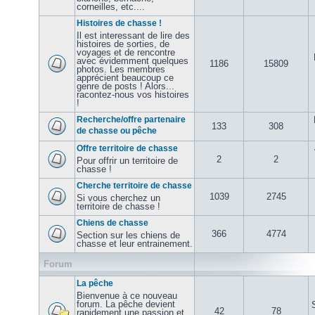
corneilles, etc....
Histoires de chasse !
Il est interessant de lire des
histoires de sorties, de
voyages et de rencontre
avec évidemment quelques
1186
15809
photos. Les membres
apprécient beaucoup ce
genre de posts ! Alors...
racontez-nous vos histoires
!
Recherche/offre partenaire
133
308
de chasse ou pêche
Offre territoire de chasse
2
2
Pour offrir un territoire de
chasse !
Cherche territoire de chasse
1039
2745
Si vous cherchez un
territoire de chasse !
Chiens de chasse
366
4774
Section sur les chiens de
chasse et leur entrainement.
Forum
La pêche
Bienvenue à ce nouveau
forum. La pêche devient
42
78
rapidement une passion et