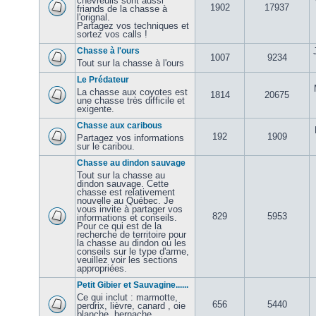
chevreuils sont aussi
1902
17937
friands de la chasse à
l'orignal.
Partagez vos techniques et
sortez vos calls !
Chasse à l'ours
1007
9234
Tout sur la chasse à l'ours
Le Prédateur
La chasse aux coyotes est
1814
20675
une chasse très difficile et
exigente.
Chasse aux caribous
192
1909
Partagez vos informations
sur le caribou.
Chasse au dindon sauvage
Tout sur la chasse au
dindon sauvage. Cette
chasse est relativement
nouvelle au Québec. Je
vous invite à partager vos
829
5953
informations et conseils.
Pour ce qui est de la
recherche de territoire pour
la chasse au dindon ou les
conseils sur le type d'arme,
veuillez voir les sections
appropriées.
Petit Gibier et Sauvagine......
Ce qui inclut : marmotte,
656
5440
perdrix, lièvre, canard , oie
blanche, bernache,