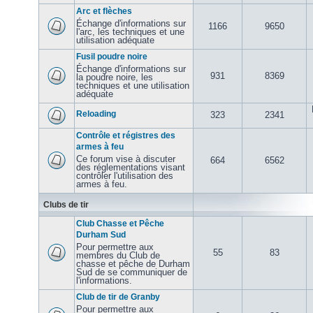
Arc et flèches
Échange d'informations sur
1166
9650
l'arc, les techniques et une
utilisation adéquate
Fusil poudre noire
Échange d'informations sur
931
8369
la poudre noire, les
techniques et une utilisation
adéquate
Reloading
323
2341
Contrôle et régistres des
armes à feu
Ce forum vise à discuter
664
6562
des réglementations visant
contrôler l'utilisation des
armes à feu.
Clubs de tir
Club Chasse et Pêche
Durham Sud
Pour permettre aux
55
83
membres du Club de
chasse et pêche de Durham
Sud de se communiquer de
l'informations.
Club de tir de Granby
Pour permettre aux