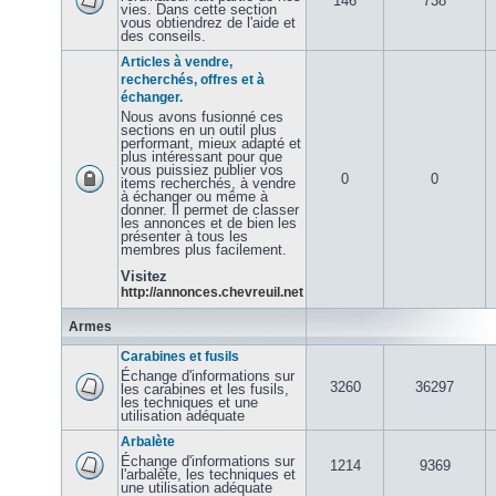
146
738
vies. Dans cette section
vous obtiendrez de l'aide et
des conseils.
Articles à vendre,
recherchés, offres et à
échanger.
Nous avons fusionné ces
sections en un outil plus
performant, mieux adapté et
plus intéressant pour que
vous puissiez publier vos
0
0
items recherchés, à vendre
à échanger ou même à
donner. Il permet de classer
les annonces et de bien les
présenter à tous les
membres plus facilement.
Visitez
http://annonces.chevreuil.net
Armes
Carabines et fusils
Échange d'informations sur
3260
36297
les carabines et les fusils,
les techniques et une
utilisation adéquate
Arbalète
Échange d'informations sur
1214
9369
l'arbalète, les techniques et
une utilisation adéquate