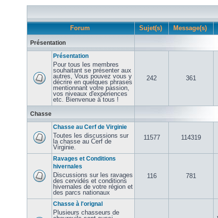
Forum
Sujet(s)
Message(s)
Présentation
Présentation
Pour tous les membres
souhaitant se présenter aux
autres, Vous pouvez vous y
242
361
décrire en quelques phrases
mentionnant votre passion,
vos niveaux d'expériences
etc. Bienvenue à tous !
Chasse
Chasse au Cerf de Virginie
Toutes les discussions sur
11577
114319
la chasse au Cerf de
Virginie.
Ravages et Conditions
hivernales
Discussions sur les ravages
116
781
des cervidés et conditions
hivernales de votre région et
des parcs nationaux
Chasse à l'orignal
Plusieurs chasseurs de